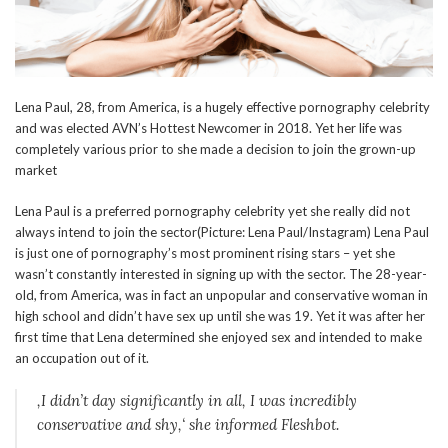
Lena Paul, 28, from America, is a hugely effective pornography celebrity
and was elected AVN’s Hottest Newcomer in 2018. Yet her life was
completely various prior to she made a decision to join the grown-up
market
Lena Paul is a preferred pornography celebrity yet she really did not
always intend to join the sector(Picture: Lena Paul/Instagram) Lena Paul
is just one of pornography’s most prominent rising stars – yet she
wasn’t constantly interested in signing up with the sector. The 28-year-
old, from America, was in fact an unpopular and conservative woman in
high school and didn’t have sex up until she was 19. Yet it was after her
first time that Lena determined she enjoyed sex and intended to make
an occupation out of it.
‚I didn’t day significantly in all, I was incredibly
conservative and shy,‘ she informed Fleshbot.