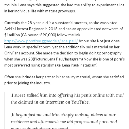
trouble, Lena says this suggested she had the ability to experiment a lot
in her individual life with mature grownups.
Currently the 28-year-old is a substantial success, as she was voted
AVN’s Hottest Beginner in 2018 and has an approximated net worth of
$1million (£& pound; 890,000).follow the link
https://www.pornfree.gg/models/lena-paul/
At our site Not just does
Lena work in specialist porn, yet she additionally sells material on her
OnlyFans account. She made the decision to begin doing pornography
when she was 23(Picture: Lena Paul/Instagram) Now she is one of porn’s
most preferred rising stars(Image: Lena Paul/Instagram)
Often she includes her partner in her saucy material, whom she satisfied
prior to joining the industry.
‚I sweet-talked him into offering his penis online with me,‘
she claimed in an interview on YouTube.
‚It began just me and him simply making videos at our
residence and afterwards we did professional porn and
now we do whatever we want.