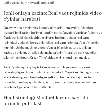
qidirayotganlarni hayratda qoldiradi.
Jonli onlayn kazino: Real vaqt rejimida video
o’yinlar harakati
Onlayn video o’yinlarning ijtimoiy qirralarini kengaytirib, Mostbet
qiziqarli jonli kazino bo’limini taqdim etadi. Quyida o’yinchilar Ruletka va
Blackjack kabi klassik video o’yinlarni boshqaradigan real vaqt
rejimidagi yetkazib beruvchilar bilan real vaqt rejimida o’yin o’ynashlari
mumkin. Ushbu mashhur video o’yinlar bilan bir qatorda, onlayn
kazinoda aylanuvchi g’ildirakning hayajonini interaktiv perk raundlari
bilan birlashtirgan „Crazy Time“ video o’yin shousi ham mavjud.
Jonli o’yinlar uyda qulaylik bilan jismoniy onlayn kazino tuyg’usini
takrorlaydigan chuqur muhitni taqdim etadi. Yuqori aniqlikdagi yuqori
sifatli striming va ixtisoslashgan yetkazib beruvchilar tajribani ham
ishonchli, ham hayajonli qiladi, arzon, ammo ijtimoiy o’yin muhitidan
zavqlanadigan o’yinchilarni jalb qiladi.
Hindistondagi Mostbet kazino saytida
birinchi pul tikish