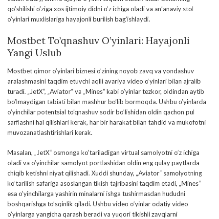
qo’shilishi o’ziga xos ijtimoiy didni o’z ichiga oladi va an’anaviy stol
o’yinlari muxlislariga hayajonli burilish bag’ishlaydi.
Mostbet To’qnashuv O’yinlari: Hayajonli
Yangi Uslub
Mostbet qimor o’yinlari biznesi o’zining noyob zavq va yondashuv
aralashmasini taqdim etuvchi aqlli avariya video o’yinlari bilan ajralib
turadi. „JetX“, „Aviator“ va „Mines“ kabi o’yinlar tezkor, oldindan aytib
bo’lmaydigan tabiati bilan mashhur bo’lib bormoqda. Ushbu o’yinlarda
o’yinchilar potentsial to’qnashuv sodir bo’lishidan oldin qachon pul
sarflashni hal qilishlari kerak, har bir harakat bilan tahdid va mukofotni
muvozanatlashtirishlari kerak.
Masalan, „JetX“ osmonga ko’tariladigan virtual samolyotni o’z ichiga
oladi va o’yinchilar samolyot portlashidan oldin eng qulay paytlarda
chiqib ketishni niyat qilishadi. Xuddi shunday, „Aviator“ samolyotning
ko’tarilish safariga asoslangan tikish tajribasini taqdim etadi, „Mines“
esa o’yinchilarga yashirin minalarni ishga tushirmasdan hududni
boshqarishga to’sqinlik qiladi. Ushbu video o’yinlar odatiy video
o’yinlarga yangicha qarash beradi va yuqori tikishli zavqlarni