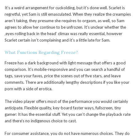
It’s a weird arrangement for cuckolding, but it’s done well. Scarlet is
regretful, yet Sam is still emasculated. When they realize the creampies
aren’t taking, they presume she requires to orgasm, as well, so Sam
agrees to allow her continue to be unfrozen. It’s unclear whether the
‚eyes rolling back in the head‘ climax was really essential, however
Scarlet certain isn’t complaining and it’s a little late for Sam.
What Functions Regarding Freeze?
Freeze has a dark background with light message that offers a good
comparison. It’s mobile-responsive and you can search a handful of
tags, save your faves, price the scenes out of five stars, and leave
comments. There are additionally lengthy descriptions if you like your
porn with a side of erotica.
The video player offers most of the performance you would certainly
anticipate. Flexible quality, key-board faster ways, fullscreen, tiny
gamer: It has the essential stuff. Yet you can’t change the playback rate
and there’s no indigenous choice to cast.
For consumer assistance, you do not have numerous choices. They do