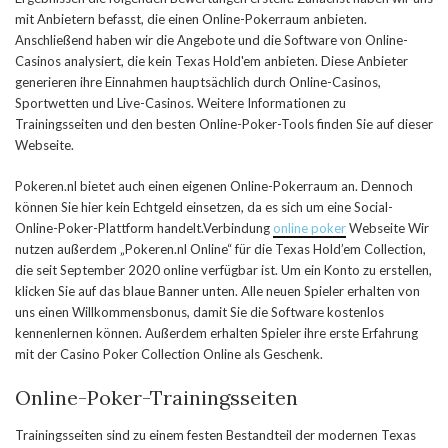
mit Anbietern befasst, die einen Online-Pokerraum anbieten.
Anschließend haben wir die Angebote und die Software von Online-
Casinos analysiert, die kein Texas Hold'em anbieten. Diese Anbieter
generieren ihre Einnahmen hauptsächlich durch Online-Casinos,
Sportwetten und Live-Casinos. Weitere Informationen zu
Trainingsseiten und den besten Online-Poker-Tools finden Sie auf dieser
Webseite.
Pokeren.nl bietet auch einen eigenen Online-Pokerraum an. Dennoch
können Sie hier kein Echtgeld einsetzen, da es sich um eine Social-
Online-Poker-Plattform handelt.Verbindung
online poker
Webseite Wir
nutzen außerdem „Pokeren.nl Online“ für die Texas Hold’em Collection,
die seit September 2020 online verfügbar ist. Um ein Konto zu erstellen,
klicken Sie auf das blaue Banner unten. Alle neuen Spieler erhalten von
uns einen Willkommensbonus, damit Sie die Software kostenlos
kennenlernen können. Außerdem erhalten Spieler ihre erste Erfahrung
mit der Casino Poker Collection Online als Geschenk.
Online-Poker-Trainingsseiten
Trainingsseiten sind zu einem festen Bestandteil der modernen Texas