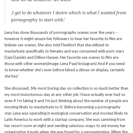
‚I get to do whatever I desire which is what I wanted from
pornography to start with.‘
Lena has done thousands of pornography scenes over the years –
however it might amaze her followers to hear her favorite to film are
lesbian sex scenes. She also told Fleshbot that she utilized to
masturbate specifically to females and was consumed with porn stars
Dani Daniels and Dillion Harper. Her favorite sex scenes to film are
those with other women(Image: Lena Paul/Instagram) And if you need
to know whether she’s ever before faked a climax on display, certainly
she has!
She discussed: ‚My most boring day on collection is so much better than
my most monotonous day at any other job I have actually ever had so
even if I’m faking it and I’m just thinking about the number of people are
mosting likely to masturbate to it.‘ Before becoming a pornography
star, Lena was operating in ecological conservation and mosted likely to
Latin America to work with a startup company. She was camming from
her resort room at night and sending salacious snaps to aid money her
organization travels when she was found by a representative. When the