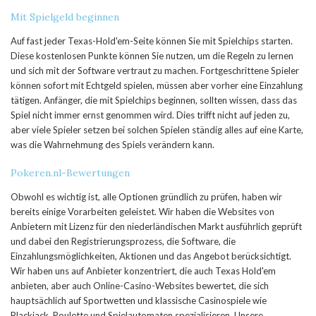
Mit Spielgeld beginnen
Auf fast jeder Texas-Hold'em-Seite können Sie mit Spielchips starten.
Diese kostenlosen Punkte können Sie nutzen, um die Regeln zu lernen
und sich mit der Software vertraut zu machen. Fortgeschrittene Spieler
können sofort mit Echtgeld spielen, müssen aber vorher eine Einzahlung
tätigen. Anfänger, die mit Spielchips beginnen, sollten wissen, dass das
Spiel nicht immer ernst genommen wird. Dies trifft nicht auf jeden zu,
aber viele Spieler setzen bei solchen Spielen ständig alles auf eine Karte,
was die Wahrnehmung des Spiels verändern kann.
Pokeren.nl-Bewertungen
Obwohl es wichtig ist, alle Optionen gründlich zu prüfen, haben wir
bereits einige Vorarbeiten geleistet. Wir haben die Websites von
Anbietern mit Lizenz für den niederländischen Markt ausführlich geprüft
und dabei den Registrierungsprozess, die Software, die
Einzahlungsmöglichkeiten, Aktionen und das Angebot berücksichtigt.
Wir haben uns auf Anbieter konzentriert, die auch Texas Hold'em
anbieten, aber auch Online-Casino-Websites bewertet, die sich
hauptsächlich auf Sportwetten und klassische Casinospiele wie
Blackjack, Roulette und Spielautomaten spezialisieren. Unsere