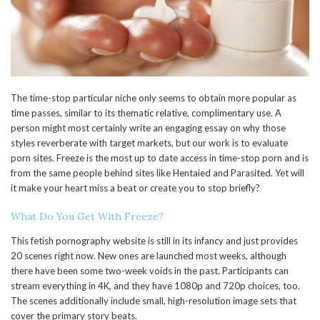
The time-stop particular niche only seems to obtain more popular as
time passes, similar to its thematic relative, complimentary use. A
person might most certainly write an engaging essay on why those
styles reverberate with target markets, but our work is to evaluate
porn sites. Freeze is the most up to date access in time-stop porn and is
from the same people behind sites like Hentaied and Parasited. Yet will
it make your heart miss a beat or create you to stop briefly?
What Do You Get With Freeze?
This fetish pornography website is still in its infancy and just provides
20 scenes right now. New ones are launched most weeks, although
there have been some two-week voids in the past. Participants can
stream everything in 4K, and they have 1080p and 720p choices, too.
The scenes additionally include small, high-resolution image sets that
cover the primary story beats.