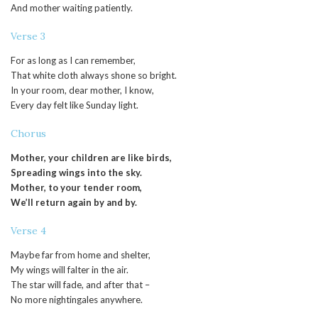
And mother waiting patiently.
Verse 3
For as long as I can remember,
That white cloth always shone so bright.
In your room, dear mother, I know,
Every day felt like Sunday light.
Chorus
Mother, your children are like birds,
Spreading wings into the sky.
Mother, to your tender room,
We’ll return again by and by.
Verse 4
Maybe far from home and shelter,
My wings will falter in the air.
The star will fade, and after that –
No more nightingales anywhere.