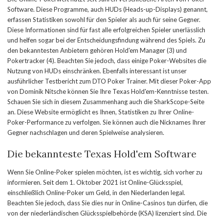
Software. Diese Programme, auch HUDs (Heads-up-Displays) genannt,
erfassen Statistiken sowohl für den Spieler als auch für seine Gegner.
Diese Informationen sind für fast alle erfolgreichen Spieler unerlässlich
und helfen sogar bei der Entscheidungsfindung während des Spiels. Zu
den bekanntesten Anbietern gehören Hold'em Manager (3) und
Pokertracker (4). Beachten Sie jedoch, dass einige Poker-Websites die
Nutzung von HUDs einschränken. Ebenfalls interessant ist unser
ausführlicher Testbericht zum DTO Poker Trainer. Mit dieser Poker-App
von Dominik Nitsche können Sie Ihre Texas Hold'em-Kenntnisse testen.
Schauen Sie sich in diesem Zusammenhang auch die SharkScope-Seite
an. Diese Website ermöglicht es Ihnen, Statistiken zu Ihrer Online-
Poker-Performance zu verfolgen. Sie können auch die Nicknames Ihrer
Gegner nachschlagen und deren Spielweise analysieren.
Die bekannteste Texas Hold'em Software
Wenn Sie Online-Poker spielen möchten, ist es wichtig, sich vorher zu
informieren. Seit dem 1. Oktober 2021 ist Online-Glücksspiel,
einschließlich Online-Poker um Geld, in den Niederlanden legal.
Beachten Sie jedoch, dass Sie dies nur in Online-Casinos tun dürfen, die
von der niederländischen Glücksspielbehörde (KSA) lizenziert sind. Die