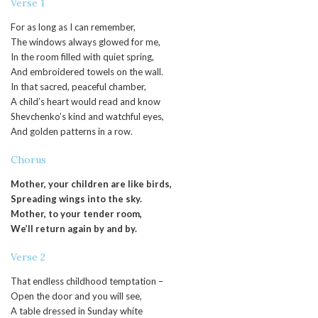
Verse 1
For as long as I can remember,
The windows always glowed for me,
In the room filled with quiet spring,
And embroidered towels on the wall.
In that sacred, peaceful chamber,
A child’s heart would read and know
Shevchenko’s kind and watchful eyes,
And golden patterns in a row.
Chorus
Mother, your children are like birds,
Spreading wings into the sky.
Mother, to your tender room,
We’ll return again by and by.
Verse 2
That endless childhood temptation –
Open the door and you will see,
A table dressed in Sunday white