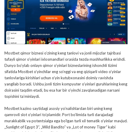
Mostbet qimor biznesi o’zining keng tanlovi va jonli mijozlar tajribasi
tufayli qimor o’yinlari ixlosmandlari orasida tezda mashhurlikka erishdi.
Dunyo bo’ylab onlayn qimor o’yinlari bizneslarining ishonchli tizimi
sifatida Mostbet o’yinchilar eng so’nggi va eng qiziqarli video o’yinlar
tanlovlariga kirishlari uchun o’yin kutubxonasini doimiy ravishda
yangilab boradi. Ushbu jonli tizim kompyuter o’yinlari guruhlarining keng
doirasini taqdim etadi, bu esa har bir o’yinchi zavqlanadigan narsani
topishini ta’minlaydi.
Mostbet kazino saytidagi asosiy yo’nalishlardan biri uning keng
qamrovli slot o’yinlari to’plamidir. Port bo’limida turli darajadagi
murakkablik va potentsialga ega bo’lgan turli xil tematik o’yinlar mavjud.
„Sunlight of Egypt 3“, „Wild Bandito“ va „Lot of money Tiger“ kabi