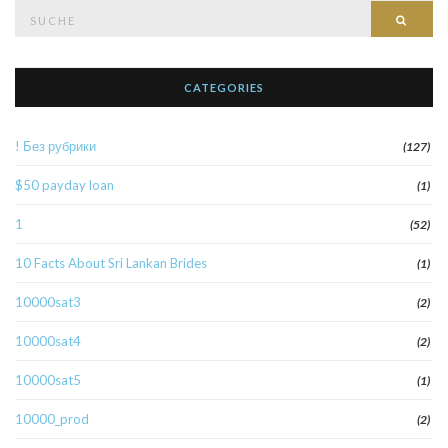
Suche
Such
nach:
CATEGORIES
! Без рубрики
(127)
$50 payday loan
(1)
1
(52)
10 Facts About Sri Lankan Brides
(1)
10000sat3
(2)
10000sat4
(2)
10000sat5
(1)
10000_prod
(2)