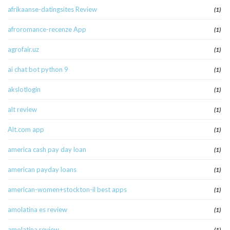
afrikaanse-datingsites Review
(1)
afroromance-recenze App
(1)
agrofair.uz
(1)
ai chat bot python 9
(1)
akslotlogin
(1)
alt review
(1)
Alt.com app
(1)
america cash pay day loan
(1)
american payday loans
(1)
american-women+stockton-il best apps
(1)
amolatina es review
(1)
amolatina review
(1)