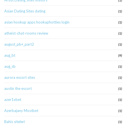
Artist Dating Sites visitors
(1)
Asian Dating Sites dating
(1)
asian hookup apps hookuphotties login
(1)
atheist-chat-rooms review
(1)
august_pb+_part2
(1)
aug_bt
(9)
aug_sb
(1)
aurora escort sites
(1)
austin the escort
(1)
azer1xbet
(1)
Azerbajany Mostbet
(1)
Bahis siteleri
(1)