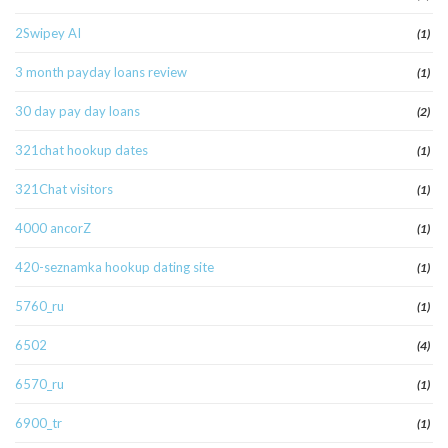
2Swipey AI
(1)
3 month payday loans review
(1)
30 day pay day loans
(2)
321chat hookup dates
(1)
321Chat visitors
(1)
4000 ancorZ
(1)
420-seznamka hookup dating site
(1)
5760_ru
(1)
6502
(4)
6570_ru
(1)
6900_tr
(1)