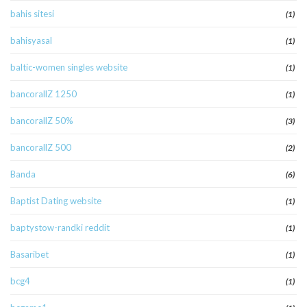
bahis sitesi
(1)
bahisyasal
(1)
baltic-women singles website
(1)
bancorallZ 1250
(1)
bancorallZ 50%
(3)
bancorallZ 500
(2)
Banda
(6)
Baptist Dating website
(1)
baptystow-randki reddit
(1)
Basaribet
(1)
bcg4
(1)