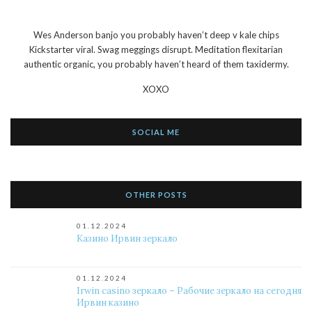
Wes Anderson banjo you probably haven’t deep v kale chips
Kickstarter viral. Swag meggings disrupt. Meditation flexitarian
authentic organic, you probably haven’t heard of them taxidermy.
XOXO
SOCIAL ME
OTHER POSTS
01.12.2024
Казино Ирвин зеркало
01.12.2024
Irwin casino зеркало – Рабочие зеркало на сегодня
Ирвин казино