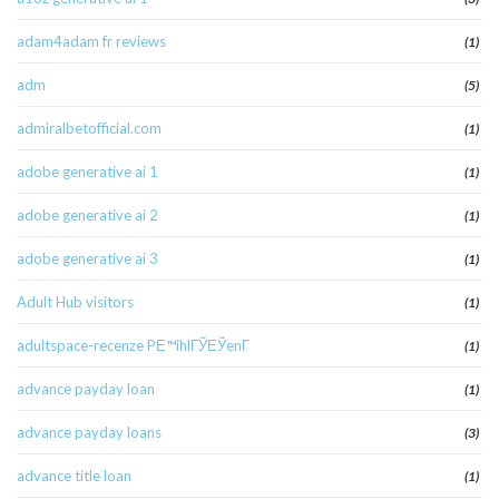
adam4adam fr reviews
(1)
adm
(5)
admiralbetofficial.com
(1)
adobe generative ai 1
(1)
adobe generative ai 2
(1)
adobe generative ai 3
(1)
Adult Hub visitors
(1)
adultspace-recenze PЕ™ihlГЎЕЎenГ­
(1)
advance payday loan
(1)
advance payday loans
(3)
advance title loan
(1)