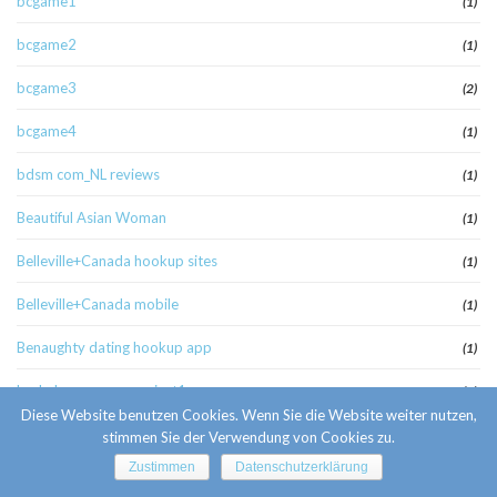
bcgame1
(1)
bcgame2
(1)
bcgame3
(2)
bcgame4
(1)
bdsm com_NL reviews
(1)
Beautiful Asian Woman
(1)
Belleville+Canada hookup sites
(1)
Belleville+Canada mobile
(1)
Benaughty dating hookup app
(1)
berkeleycompassproject1
(1)
Diese Website benutzen Cookies. Wenn Sie die Website weiter nutzen,
best free dating sites
(1)
stimmen Sie der Verwendung von Cookies zu.
Zustimmen
Datenschutzerklärung
Best Hookup Sites online
(2)