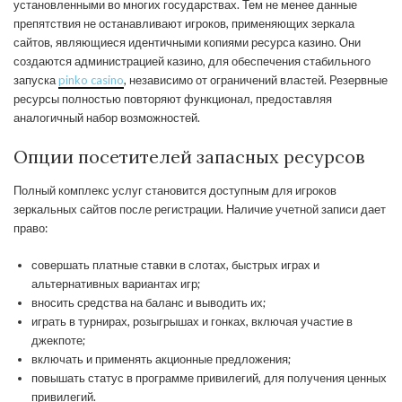
установленными во многих государствах. Тем не менее данные
препятствия не останавливают игроков, применяющих зеркала
сайтов, являющиеся идентичными копиями ресурса казино. Они
создаются администрацией казино, для обеспечения стабильного
запуска
pinko casino
, независимо от ограничений властей. Резервные
ресурсы полностью повторяют функционал, предоставляя
аналогичный набор возможностей.
Опции посетителей запасных ресурсов
Полный комплекс услуг становится доступным для игроков
зеркальных сайтов после регистрации. Наличие учетной записи дает
право:
совершать платные ставки в слотах, быстрых играх и
альтернативных вариантах игр;
вносить средства на баланс и выводить их;
играть в турнирах, розыгрышах и гонках, включая участие в
джекпоте;
включать и применять акционные предложения;
повышать статус в программе привилегий, для получения ценных
привилегий.