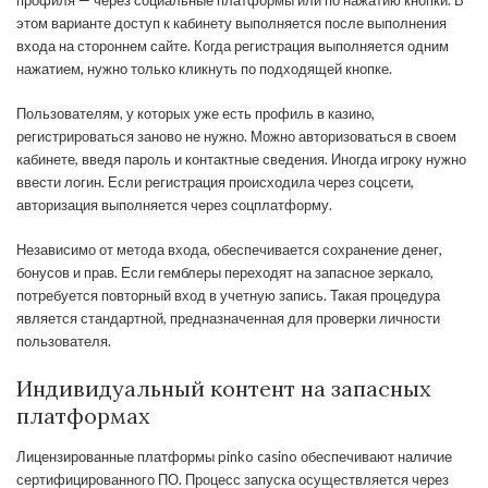
профиля — через социальные платформы или по нажатию кнопки. В
этом варианте доступ к кабинету выполняется после выполнения
входа на стороннем сайте. Когда регистрация выполняется одним
нажатием, нужно только кликнуть по подходящей кнопке.
Пользователям, у которых уже есть профиль в казино,
регистрироваться заново не нужно. Можно авторизоваться в своем
кабинете, введя пароль и контактные сведения. Иногда игроку нужно
ввести логин. Если регистрация происходила через соцсети,
авторизация выполняется через соцплатформу.
Независимо от метода входа, обеспечивается сохранение денег,
бонусов и прав. Если гемблеры переходят на запасное зеркало,
потребуется повторный вход в учетную запись. Такая процедура
является стандартной, предназначенная для проверки личности
пользователя.
Индивидуальный контент на запасных
платформах
Лицензированные платформы pinko casino обеспечивают наличие
сертифицированного ПО. Процесс запуска осуществляется через