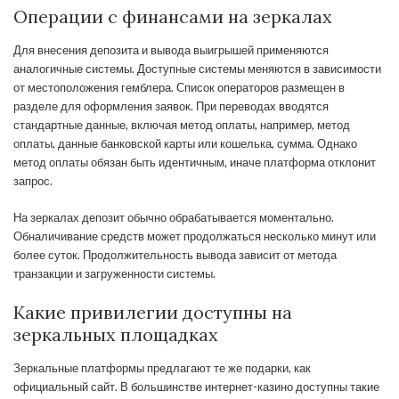
Операции с финансами на зеркалах
Для внесения депозита и вывода выигрышей применяются
аналогичные системы. Доступные системы меняются в зависимости
от местоположения гемблера. Список операторов размещен в
разделе для оформления заявок. При переводах вводятся
стандартные данные, включая метод оплаты, например, метод
оплаты, данные банковской карты или кошелька, сумма. Однако
метод оплаты обязан быть идентичным, иначе платформа отклонит
запрос.
На зеркалах депозит обычно обрабатывается моментально.
Обналичивание средств может продолжаться несколько минут или
более суток. Продолжительность вывода зависит от метода
транзакции и загруженности системы.
Какие привилегии доступны на
зеркальных площадках
Зеркальные платформы предлагают те же подарки, как
официальный сайт. В большинстве интернет-казино доступны такие