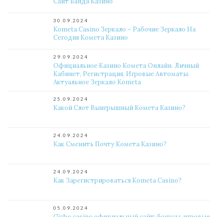
Сайт Банда Казино
30.09.2024
Kometa Casino Зеркало – Рабочие Зеркало На
Сегодня Комета Казино
29.09.2024
Официальное Казино Комета Онлайн. Личный
Кабинет, Регистрация, Игровые Автоматы.
Актуальное Зеркало Kometa
25.09.2024
Какой Слот Выигрышный Комета Казино?
24.09.2024
Как Сменить Почту Комета Казино?
24.09.2024
Как Зарегистрироваться Kometa Casino?
05.09.2024
Gizbo casino официальный сайт: бонусы, игровые