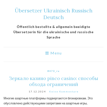
Übersetzer Ukrainisch Russisch
Deutsch
Öffentlich bestellte & allgemein beeidigte
Übersetzerin für die ukrainische und russische
Sprache
Menu
8470_ru
Зеркало казино pinco casino: способы
обхода ограничений
17.12.2024
Keine Kommentare
Многие азартные платформы подвергаются блокировкам. Это
обусловлено действующими запретами на азартные игры,