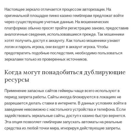
Настоящее зеркало отличается процессом авторизации. На
оригинальной площадке пинко казино гемблерам предложат войти
через существующие учетные данные. На мошеннических
платформах обычно просят пройти регистрацию заново, предоставив
аналогичные сведения, использовавшиеся прежде. Так мошенники
хотят получить доступ к аккаунту. Как только мошенники узнают
логин и пароль игрока, они входят в аккаунт игрока. Чтобы
предотвратить подобные последствия, необходимо пользоваться
зеркалами только из проверенных источников.
Когда могут понадобиться дублирующие
ресурсы
Применение запасных сайтов геймеры чаще всего используют в
период запрета работы. Сайты иногда блокируются в локациях не
разрешается делать ставки в интернете. В данных условиях войти в
заведение невозможно с настольного устройства и телефона. Если
задействовать зеркальные сайты, доступ к казино быстро вернется.
Эта опция позволяет гемблерам запускать автоматы на реальные
средства из любой точки мира, игнорируя действующие запреты.