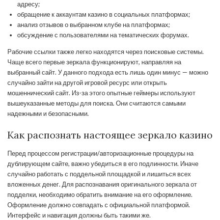
адресу;
обращение к аккаунтам казино в социальных платформах;
анализ отзывов о выбранном клубе на платформах;
обсуждение с пользователями на тематических форумах.
Рабочие ссылки также легко находятся через поисковые системы.
Чаще всего первые зеркала функционируют, направляя на
выбранный сайт. У данного подхода есть лишь один минус — можно
случайно зайти на другой игровой ресурс или открыть
мошеннический сайт. Из-за этого опытные геймеры используют
вышеуказанные методы для поиска. Они считаются самыми
надежными и безопасными.
Как распознать настоящее зеркало казино
Перед процессом регистрации/авторизационные процедуры на
дублирующем сайте, важно убедиться в его подлинности. Иначе
случайно работать с поддельной площадкой и лишиться всех
вложенных денег. Для распознавания оригинального зеркала от
подделки, необходимо обратить внимание на его оформление.
Оформление должно совпадать с официальной платформой.
Интерфейс и навигация должны быть такими же.