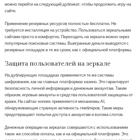
можно перейти на следующий дубликат, чтобы продолжить игру на
сайте.
Применение резервных ресурсов полностью бесплатно. Не
требуется инсталляция на устройство. Пользоваться зеркальными
сайтами просто и комфортно. Переходить на зеркала можно через
популярные поисковые системы. Выигранные деньги выводятся с
резервных площадок в те же сроки, как с официальной платформы.
Защита пользователей на зеркале
На дублирующих площадках применяются те же системы
шифрования, как на главных платформах казино. Это гарантирует
безопасность личной информации и денежным аккаунтам. Таким
образом, игровые аккаунты и средства пользователей защищены от
кражи. На сайтах-копиях применяются механизмы AI,
обнаруживающие странную активность гемблеров. Такие меры
предотвращают попытки доступа к аккаунтам и взлома слотов.
Денежные операции на зеркалах совершаются с использованием
таких же способов оплаты, как и на официальной платформе. Это