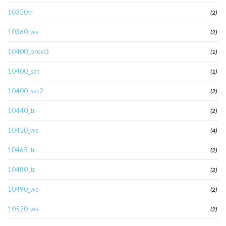
10350tr
(2)
10360_wa
(2)
10400_prod3
(1)
10400_sat
(1)
10400_sat2
(2)
10440_tr
(2)
10450_wa
(4)
10465_tr
(2)
10480_tr
(2)
10490_wa
(2)
10520_wa
(2)