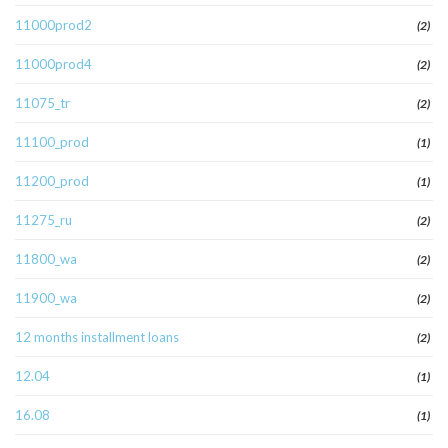
11000prod2
(2)
11000prod4
(2)
11075_tr
(2)
11100_prod
(1)
11200_prod
(1)
11275_ru
(2)
11800_wa
(2)
11900_wa
(2)
12 months installment loans
(2)
12.04
(1)
16.08
(1)