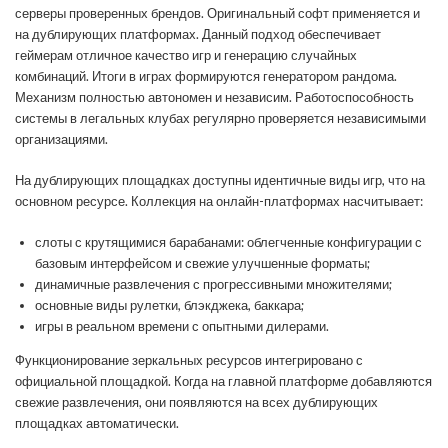
серверы проверенных брендов. Оригинальный софт применяется и
на дублирующих платформах. Данный подход обеспечивает
геймерам отличное качество игр и генерацию случайных
комбинаций. Итоги в играх формируются генератором рандома.
Механизм полностью автономен и независим. Работоспособность
системы в легальных клубах регулярно проверяется независимыми
организациями.
На дублирующих площадках доступны идентичные виды игр, что на
основном ресурсе. Коллекция на онлайн-платформах насчитывает:
слоты с крутящимися барабанами: облегченные конфигурации с
базовым интерфейсом и свежие улучшенные форматы;
динамичные развлечения с прогрессивными множителями;
основные виды рулетки, блэкджека, баккара;
игры в реальном времени с опытными дилерами.
Функционирование зеркальных ресурсов интегрировано с
официальной площадкой. Когда на главной платформе добавляются
свежие развлечения, они появляются на всех дублирующих
площадках автоматически.