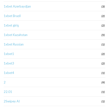
1xbet Azerbaydjan
(3)
1xbet Brazil
(2)
1xbet giriş
(2)
1xbet Kazahstan
(5)
1xbet Russian
(1)
1xbet1
(2)
1xbet3
(2)
1xbet4
(1)
2
(9)
22.01
(1)
2Swipey AI
(1)