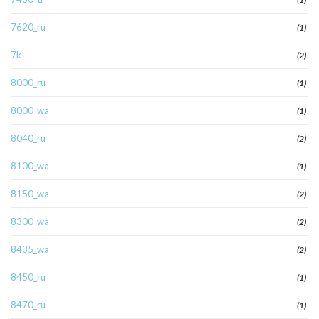
7620_ru
(1)
7k
(2)
8000_ru
(1)
8000_wa
(1)
8040_ru
(2)
8100_wa
(1)
8150_wa
(2)
8300_wa
(2)
8435_wa
(2)
8450_ru
(1)
8470_ru
(1)