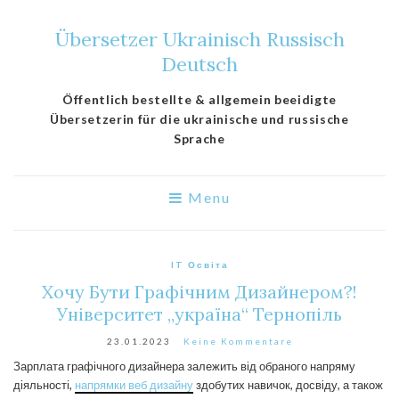
Übersetzer Ukrainisch Russisch
Deutsch
Öffentlich bestellte & allgemein beeidigte
Übersetzerin für die ukrainische und russische
Sprache
Menu
IT Освіта
Хочу Бути Графічним Дизайнером?!
Університет „україна“ Тернопіль
23.01.2023
Keine Kommentare
Зарплата графічного дизайнера залежить від обраного напряму
діяльності,
напрямки веб дизайну
здобутих навичок, досвіду, а також