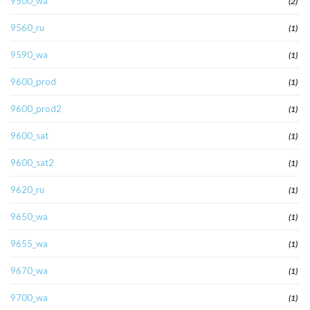
9500_wa
(2)
9560_ru
(1)
9590_wa
(1)
9600_prod
(1)
9600_prod2
(1)
9600_sat
(1)
9600_sat2
(1)
9620_ru
(1)
9650_wa
(1)
9655_wa
(1)
9670_wa
(1)
9700_wa
(1)