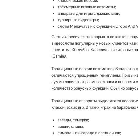
классические версии;
трёхмерные игровые автоматы;
аппараты для игры с джекпотами;
турнирные видеоигры;
слоты Megaways и с функцией Drops And W
Слоты классического формата остаются попу
видеослоты популярны у новых клиентов кази
посетителей клубов. Классические игровые а
iGaming.
Традиционные версии автоматов обладают оп
отличаются упрощенным геймплеем. Призы на
суммы зависят от размера ставки и ценности
количество бонусных функций. Обычно бонус
Традиционные аппараты выделяются ассортим
классических игр. В таких играх на барабанах
звезды, семерки;
вишни, сливы;
символы винограда и апельсинов;