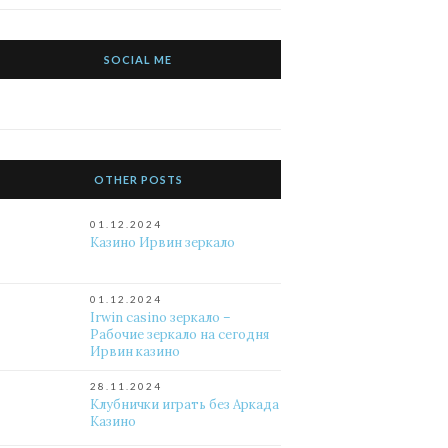
SOCIAL ME
OTHER POSTS
01.12.2024
Казино Ирвин зеркало
01.12.2024
Irwin casino зеркало –
Рабочие зеркало на сегодня
Ирвин казино
28.11.2024
Клубнички играть без Аркада
Казино