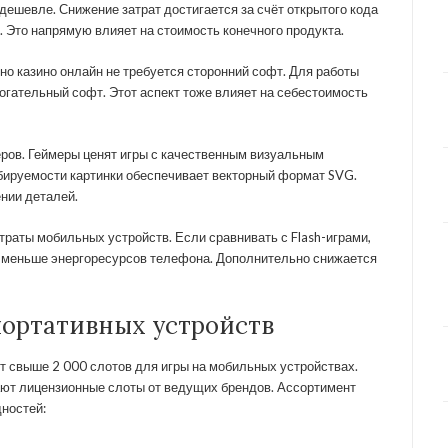
ешевле. Снижение затрат достигается за счёт открытого кода
 Это напрямую влияет на стоимость конечного продукта.
ино казино онлайн не требуется сторонний софт. Для работы
огательный софт. Этот аспект тоже влияет на себестоимость
ров. Геймеры ценят игры с качественным визуальным
ируемости картинки обеспечивает векторный формат SVG.
нии деталей.
раты мобильных устройств. Если сравнивать с Flash-играми,
 меньше энергоресурсов телефона. Дополнительно снижается
портативных устройств
т свыше 2 000 слотов для игры на мобильных устройствах.
ают лицензионные слоты от ведущих брендов. Ассортимент
дностей: