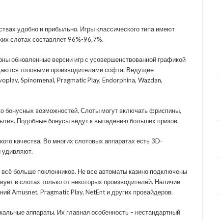
ствах удобно и прибыльно. Игры классического типа имеют
аких слотах составляет 96%-96,7%.
рны обновленные версии игр с усовершенствованной графикой
здаются топовыми производителями софта. Ведущие
oplay, Spinomenal, Pragmatic Play, Endorphina, Wazdan,
ко бонусных возможностей. Слоты могут включать фриспины,
ытия. Подобные бонусы ведут к выпадению больших призов.
го качества. Во многих слотовых аппаратах есть 3D-
и удивляют.
всё больше поклонников. Не все автоматы казино подключены
вует в слотах только от некоторых производителей. Наличие
ий Amusnet, Pragmatic Play, NetEnt и других провайдеров.
кальные аппараты. Их главная особенность – нестандартный