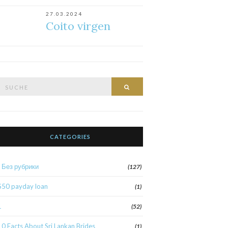
27.03.2024
Coito virgen
Suche
Suche
nach:
CATEGORIES
! Без рубрики
(127)
$50 payday loan
(1)
1
(52)
10 Facts About Sri Lankan Brides
(1)