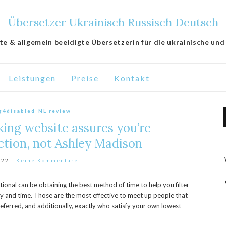
Übersetzer Ukrainisch Russisch Deutsch
lte & allgemein beeidigte Übersetzerin für die ukrainische und
Leistungen
Preise
Kontakt
g4disabled_NL review
ng website assures you’re
ction, not Ashley Madison
022
Keine Kommentare
ional can be obtaining the best method of time to help you filter
and time. Those are the most effective to meet up people that
eferred, and additionally, exactly who satisfy your own lowest