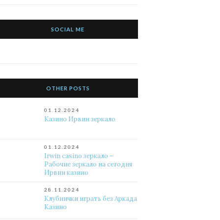
SOCIAL ME
OTHER POSTS
01.12.2024
Казино Ирвин зеркало
01.12.2024
Irwin casino зеркало –
Рабочие зеркало на сегодня
Ирвин казино
28.11.2024
Клубнички играть без Аркада
Казино