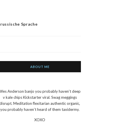
 russische Sprache
ABOUT ME
Wes Anderson banjo you probably haven’t deep
v kale chips Kickstarter viral. Swag meggings
disrupt. Meditation flexitarian authentic organic,
you probably haven’t heard of them taxidermy.
XOXO