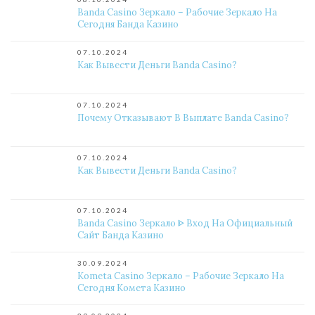
Banda Casino Зеркало – Рабочие Зеркало На
Сегодня Банда Казино
07.10.2024
Как Вывести Деньги Banda Casino?
07.10.2024
Почему Отказывают В Выплате Banda Casino?
07.10.2024
Как Вывести Деньги Banda Casino?
07.10.2024
Banda Casino Зеркало ᐈ Вход На Официальный
Сайт Банда Казино
30.09.2024
Kometa Casino Зеркало – Рабочие Зеркало На
Сегодня Комета Казино