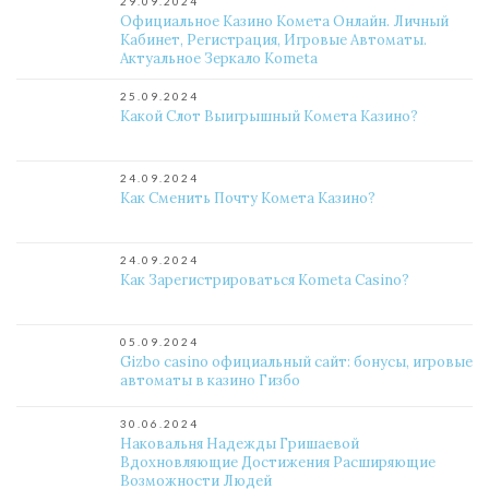
29.09.2024
Официальное Казино Комета Онлайн. Личный
Кабинет, Регистрация, Игровые Автоматы.
Актуальное Зеркало Kometa
25.09.2024
Какой Слот Выигрышный Комета Казино?
24.09.2024
Как Сменить Почту Комета Казино?
24.09.2024
Как Зарегистрироваться Kometa Casino?
05.09.2024
Gizbo casino официальный сайт: бонусы, игровые
автоматы в казино Гизбо
30.06.2024
Наковальня Надежды Гришаевой
Вдохновляющие Достижения Расширяющие
Возможности Людей