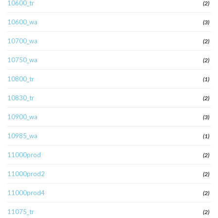
10600_tr
(2)
10600_wa
(3)
10700_wa
(2)
10750_wa
(2)
10800_tr
(1)
10830_tr
(2)
10900_wa
(3)
10985_wa
(1)
11000prod
(2)
11000prod2
(2)
11000prod4
(2)
11075_tr
(2)