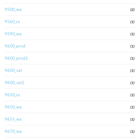
9500_wa
(2)
9560_ru
(1)
9590_wa
(1)
9600_prod
(1)
9600_prod2
(1)
9600_sat
(1)
9600_sat2
(1)
9620_ru
(1)
9650_wa
(1)
9655_wa
(1)
9670_wa
(1)