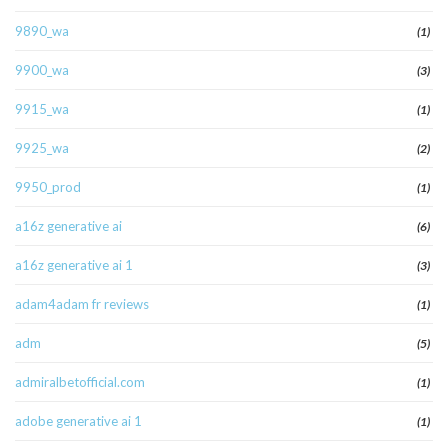
9890_wa
(1)
9900_wa
(3)
9915_wa
(1)
9925_wa
(2)
9950_prod
(1)
a16z generative ai
(6)
a16z generative ai 1
(3)
adam4adam fr reviews
(1)
adm
(5)
admiralbetofficial.com
(1)
adobe generative ai 1
(1)