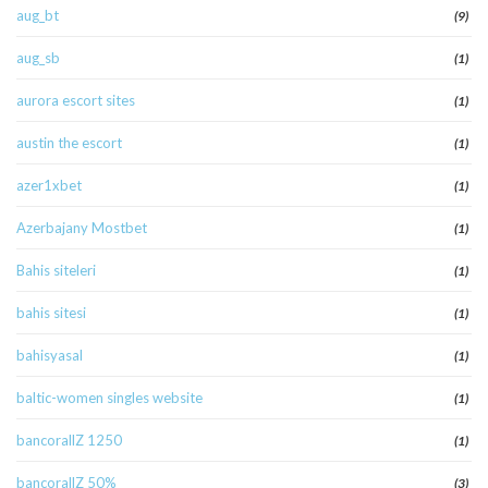
aug_bt
(9)
aug_sb
(1)
aurora escort sites
(1)
austin the escort
(1)
azer1xbet
(1)
Azerbajany Mostbet
(1)
Bahis siteleri
(1)
bahis sitesi
(1)
bahisyasal
(1)
baltic-women singles website
(1)
bancorallZ 1250
(1)
bancorallZ 50%
(3)