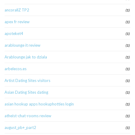
ancorallZ TP2
(1)
apex fr review
(1)
apoteket4
(1)
arablounge it review
(1)
Arablounge jak to dziala
(1)
arbelecos.es
(1)
Artist Dating Sites visitors
(1)
Asian Dating Sites dating
(1)
asian hookup apps hookuphotties login
(1)
atheist-chat-rooms review
(1)
august_pb+_part2
(1)