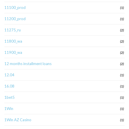
11100_prod
(1)
11200_prod
(1)
11275_ru
(2)
11800_wa
(2)
11900_wa
(2)
12 months installment loans
(2)
12.04
(1)
16.08
(1)
1bet5
(1)
1Win
(1)
1Win AZ Casino
(1)