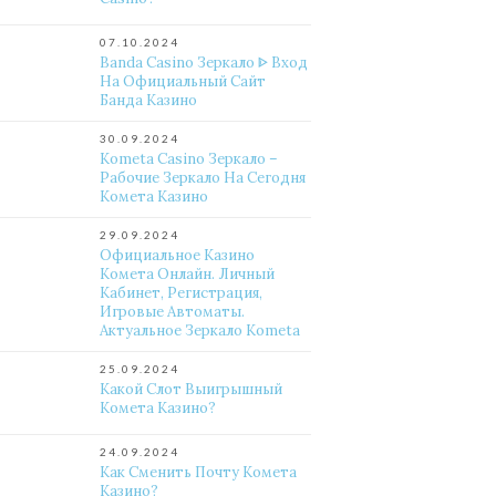
07.10.2024
Banda Casino Зеркало ᐈ Вход
На Официальный Сайт
Банда Казино
30.09.2024
Kometa Casino Зеркало –
Рабочие Зеркало На Сегодня
Комета Казино
29.09.2024
Официальное Казино
Комета Онлайн. Личный
Кабинет, Регистрация,
Игровые Автоматы.
Актуальное Зеркало Kometa
25.09.2024
Какой Слот Выигрышный
Комета Казино?
24.09.2024
Как Сменить Почту Комета
Казино?