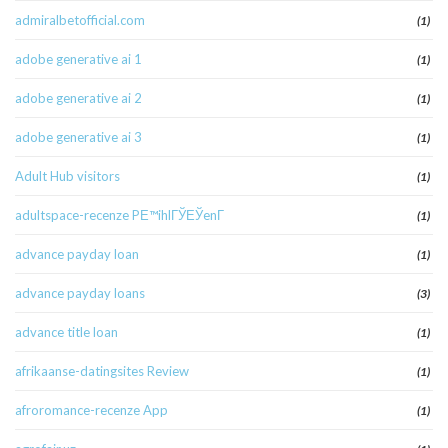
admiralbetofficial.com
(1)
adobe generative ai 1
(1)
adobe generative ai 2
(1)
adobe generative ai 3
(1)
Adult Hub visitors
(1)
adultspace-recenze PЕ™ihlГЎЕЎenГ­
(1)
advance payday loan
(1)
advance payday loans
(3)
advance title loan
(1)
afrikaanse-datingsites Review
(1)
afroromance-recenze App
(1)