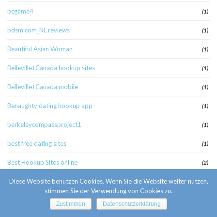
bcgame4
(1)
bdsm com_NL reviews
(1)
Beautiful Asian Woman
(1)
Belleville+Canada hookup sites
(1)
Belleville+Canada mobile
(1)
Benaughty dating hookup app
(1)
berkeleycompassproject1
(1)
best free dating sites
(1)
Best Hookup Sites online
(2)
Best Hookup Sites review
Diese Website benutzen Cookies. Wenn Sie die Website weiter nutzen,
(1)
stimmen Sie der Verwendung von Cookies zu.
best lesbian hookup apps
(1)
Zustimmen
Datenschutzerklärung