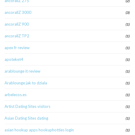
ancorallZ 275
(2)
ancorallZ 3000
(3)
ancorallZ 900
(1)
ancorallZ TP2
(1)
apex fr review
(1)
apoteket4
(1)
arablounge it review
(1)
Arablounge jak to dziala
(1)
arbelecos.es
(1)
Artist Dating Sites visitors
(1)
Asian Dating Sites dating
(1)
asian hookup apps hookuphotties login
(1)