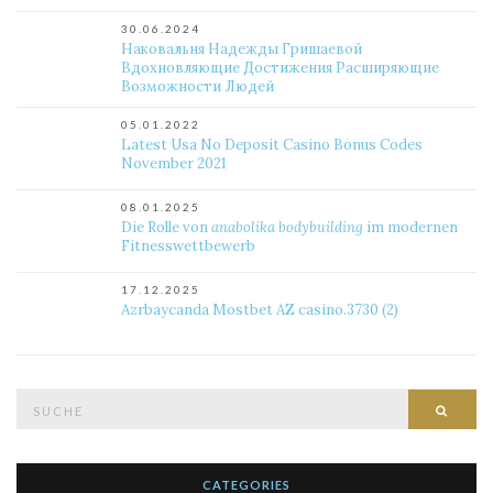
30.06.2024
Наковальня Надежды Гришаевой
Вдохновляющие Достижения Расширяющие
Возможности Людей
05.01.2022
Latest Usa No Deposit Casino Bonus Codes
November 2021
08.01.2025
Die Rolle von
anabolika bodybuilding
im modernen
Fitnesswettbewerb
17.12.2025
Azrbaycanda Mostbet AZ casino.3730 (2)
Suche
Such
nach:
CATEGORIES