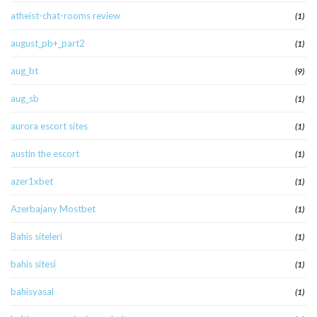
atheist-chat-rooms review
(1)
august_pb+_part2
(1)
aug_bt
(9)
aug_sb
(1)
aurora escort sites
(1)
austin the escort
(1)
azer1xbet
(1)
Azerbajany Mostbet
(1)
Bahis siteleri
(1)
bahis sitesi
(1)
bahisyasal
(1)