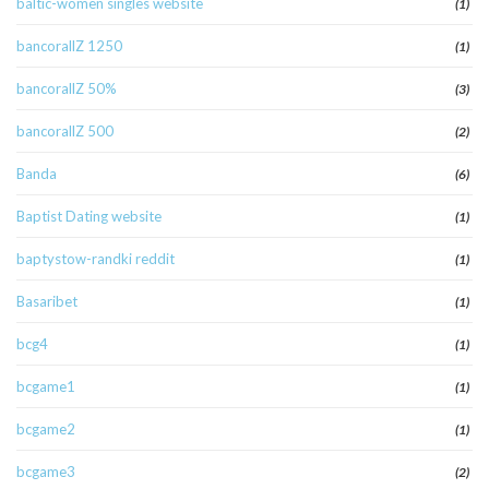
baltic-women singles website
(1)
bancorallZ 1250
(1)
bancorallZ 50%
(3)
bancorallZ 500
(2)
Banda
(6)
Baptist Dating website
(1)
baptystow-randki reddit
(1)
Basaribet
(1)
bcg4
(1)
bcgame1
(1)
bcgame2
(1)
bcgame3
(2)