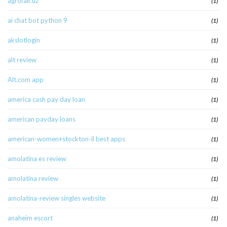
agrofair.uz
(1)
ai chat bot python 9
(1)
akslotlogin
(1)
alt review
(1)
Alt.com app
(1)
america cash pay day loan
(1)
american payday loans
(1)
american-women+stockton-il best apps
(1)
amolatina es review
(1)
amolatina review
(1)
amolatina-review singles website
(1)
anaheim escort
(1)