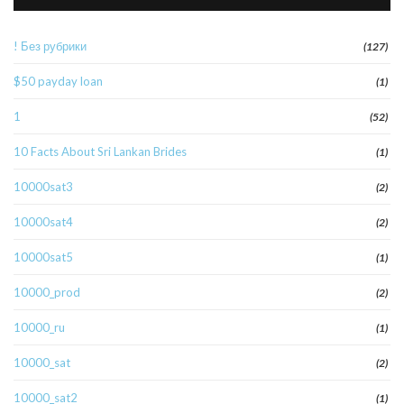
! Без рубрики
(127)
$50 payday loan
(1)
1
(52)
10 Facts About Sri Lankan Brides
(1)
10000sat3
(2)
10000sat4
(2)
10000sat5
(1)
10000_prod
(2)
10000_ru
(1)
10000_sat
(2)
10000_sat2
(1)