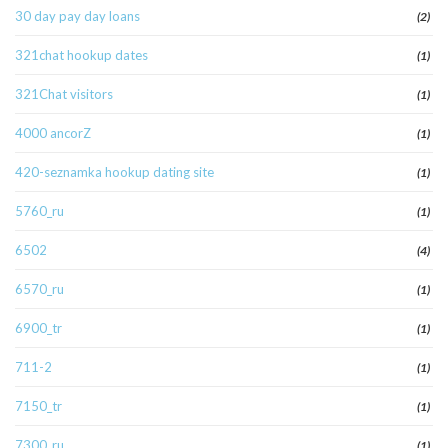
30 day pay day loans
(2)
321chat hookup dates
(1)
321Chat visitors
(1)
4000 ancorZ
(1)
420-seznamka hookup dating site
(1)
5760_ru
(1)
6502
(4)
6570_ru
(1)
6900_tr
(1)
711-2
(1)
7150_tr
(1)
7300_ru
(1)