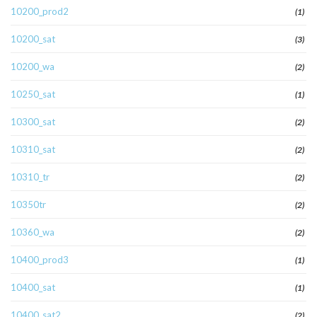
10200_prod2
(1)
10200_sat
(3)
10200_wa
(2)
10250_sat
(1)
10300_sat
(2)
10310_sat
(2)
10310_tr
(2)
10350tr
(2)
10360_wa
(2)
10400_prod3
(1)
10400_sat
(1)
10400_sat2
(2)