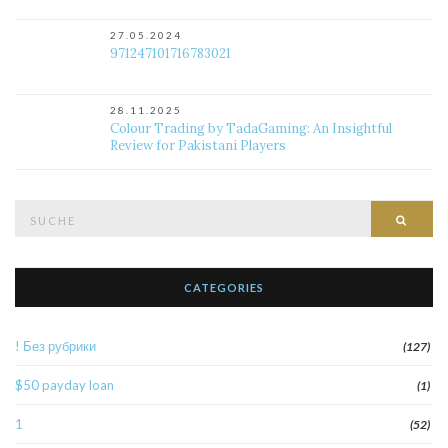
27.05.2024
971247101716783021
28.11.2025
Colour Trading by TadaGaming: An Insightful
Review for Pakistani Players
Suche
Such
nach:
CATEGORIES
! Без рубрики
(127)
$50 payday loan
(1)
1
(52)