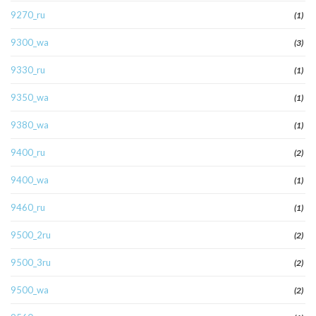
9270_ru
(1)
9300_wa
(3)
9330_ru
(1)
9350_wa
(1)
9380_wa
(1)
9400_ru
(2)
9400_wa
(1)
9460_ru
(1)
9500_2ru
(2)
9500_3ru
(2)
9500_wa
(2)