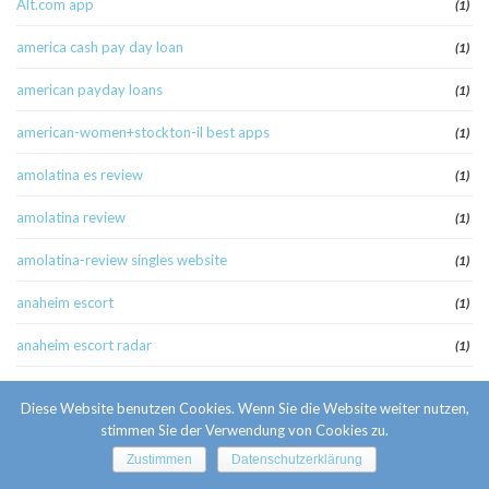
Alt.com app
(1)
america cash pay day loan
(1)
american payday loans
(1)
american-women+stockton-il best apps
(1)
amolatina es review
(1)
amolatina review
(1)
amolatina-review singles website
(1)
anaheim escort
(1)
anaheim escort radar
(1)
ancorallZ 1000
(1)
Diese Website benutzen Cookies. Wenn Sie die Website weiter nutzen,
ancorallZ 10000
stimmen Sie der Verwendung von Cookies zu.
(2)
Zustimmen
Datenschutzerklärung
ancorallZ 1310
(1)