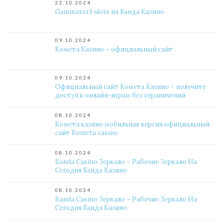
23.10.2024
Gaminator3 slots на Банда Казино
09.10.2024
Комета Казино – официальный сайт
09.10.2024
Официальный сайт Комета Казино – получите
доступ к онлайн-играм без ограничений
08.10.2024
Комета казино мобильная версия официальный
сайт Kometa casino
08.10.2024
Banda Casino Зеркало – Рабочие Зеркало На
Сегодня Банда Казино
08.10.2024
Banda Casino Зеркало – Рабочие Зеркало На
Сегодня Банда Казино