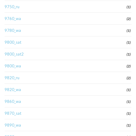
9750_ru
(1)
9760_wa
(2)
9780_wa
(1)
9800_sat
(1)
9800_sat2
(1)
9800_wa
(2)
9820_ru
(2)
9820_wa
(1)
9860_wa
(1)
9870_sat
(1)
9890_wa
(1)