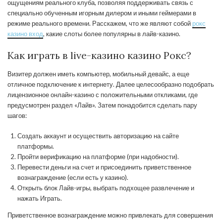
ощущениям реального клуба, позволяя поддерживать связь с
специально обученным игорным дилером и иными геймерами в
режиме реального времени. Расскажем, что же являют собой
рокс
казино вход
, какие слоты более популярны в лайв-казино.
Как играть в live-казино казино Рокс?
Визитер должен иметь компьютер, мобильный девайс, а еще
отличное подключение к интернету. Далее целесообразно подобрать
лицензионное онлайн-казино с положительными откликами, где
предусмотрен раздел «Лайв». Затем понадобится сделать пару
шагов:
Создать аккаунт и осуществить авторизацию на сайте
платформы.
Пройти верификацию на платформе (при надобности).
Перевести деньги на счет и присоединить приветственное
вознаграждение (если есть у казино).
Открыть блок Лайв-игры, выбрать подхощее развлечение и
нажать Играть.
Приветственное вознаграждение можно привлекать для совершения