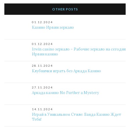
OTHER POSTS
01.12.2024
Казино Ирвин зеркало
01.12.2024
Irwin casino зеркало – Рабочие зеркало на сегодня
Ирвин казино
28.11.2024
Клубнички играть без Аркада Казино
27.11.2024
Аркада казино No Further a Mystery
14.11.2024
Играй в Уникальном Стиле: Банда Казино Ждет
Тебя!