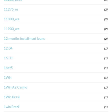
11275_ru
(2)
11800_wa
(2)
11900_wa
(2)
12 months installment loans
(2)
12.04
(1)
16.08
(1)
1bet5
(1)
1Win
(1)
1Win AZ Casino
(1)
1Win Brasil
(1)
1win Brazil
(1)