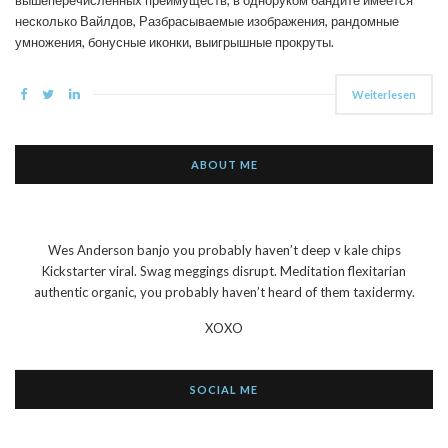
вышеперечисленных преимуществ, в одноруком бандите имеется
несколько Вайлдов, Разбрасываемые изображения, рандомные
умножения, бонусные иконки, выигрышные прокруты.
Weiterlesen
ABOUT ME
Wes Anderson banjo you probably haven’t deep v kale chips
Kickstarter viral. Swag meggings disrupt. Meditation flexitarian
authentic organic, you probably haven’t heard of them taxidermy.
XOXO
SOCIAL ME