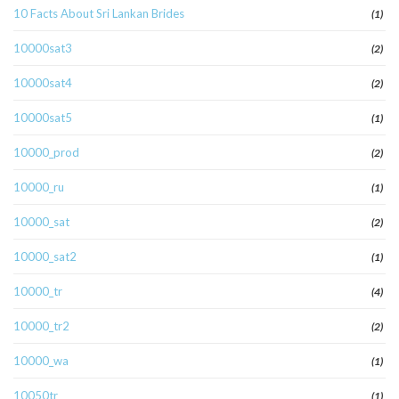
10 Facts About Sri Lankan Brides
(1)
10000sat3
(2)
10000sat4
(2)
10000sat5
(1)
10000_prod
(2)
10000_ru
(1)
10000_sat
(2)
10000_sat2
(1)
10000_tr
(4)
10000_tr2
(2)
10000_wa
(1)
10050tr
(1)