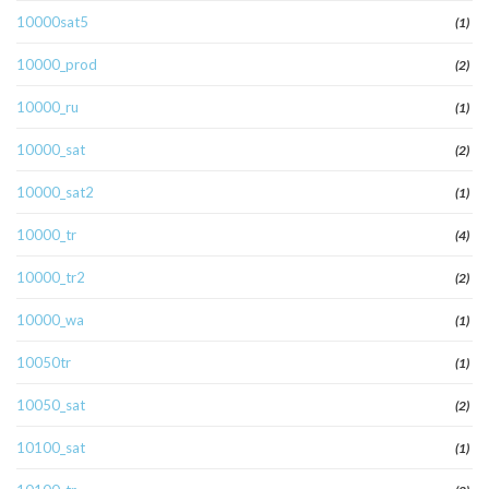
10000sat5
(1)
10000_prod
(2)
10000_ru
(1)
10000_sat
(2)
10000_sat2
(1)
10000_tr
(4)
10000_tr2
(2)
10000_wa
(1)
10050tr
(1)
10050_sat
(2)
10100_sat
(1)