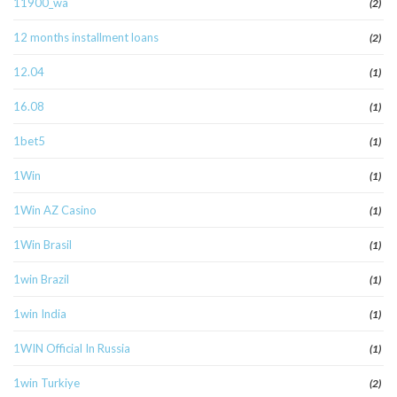
11900_wa
(2)
12 months installment loans
(2)
12.04
(1)
16.08
(1)
1bet5
(1)
1Win
(1)
1Win AZ Casino
(1)
1Win Brasil
(1)
1win Brazil
(1)
1win India
(1)
1WIN Official In Russia
(1)
1win Turkiye
(2)