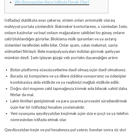
Win Bonusundan Necə Istifadə Etmək Olar?
İstifadəçi dublikata əsas çəkərsə, sistem onları avtomatik olaraq
mahiyyət portala yönləndirir. Bukmeker kontorlarının, o cümlədən 1win,
onlayn kazinolar və bəzi onlayn mağazaların sahibləri bu günəş onların
cəld bloklandığını görürlər. Bloklama mülk qurumları və ya axtarış
sistemləri tərəfindən edilə bilər. Onlar spam, yalan məlumat, saxta
xidmətləri filtrləyir. Belə manipulyasiyaları indidən görmək qətiyyən
mümkün deyil. 1win işləyən güzgü veb portalın dayanıqlığını artırır.
Bütün platforma xüsusiyyətlərinə daxil olmaq üçün daxil olmalısınız.
Burada siz kompüterə və ya dilerə ziddinə oynayırsınız və ödənişlər
kombinasiya əldə etdikdə və ya rəqibinizi məğlub etdikdə edilir.
Doğru slot maşınını cəld tapmağınıza kömək edə biləcək vahid daha
filtrlər də mal.
Lakin limitləri genişlətmək və para çıxarma prosesini sürətləndirmək
üçün hər bir istifadəçi hesabını yoxlamalıdır.
Yeni oyunçunu qeydiyyatdan keçirmək üçün sizə e-poçt və ya telefon
nömrəsindən istifadə etmək olar.
Qeydiyyatdan keçin və pul hesabınıza pul yatırın, bundan sonra siz slot