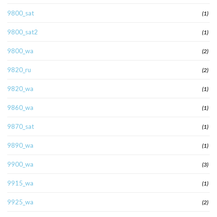
9800_sat
(1)
9800_sat2
(1)
9800_wa
(2)
9820_ru
(2)
9820_wa
(1)
9860_wa
(1)
9870_sat
(1)
9890_wa
(1)
9900_wa
(3)
9915_wa
(1)
9925_wa
(2)