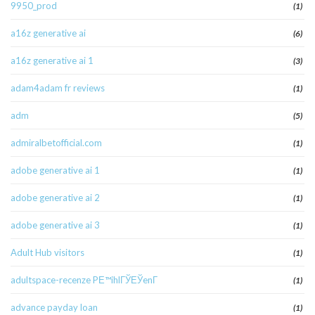
9950_prod
(1)
a16z generative ai
(6)
a16z generative ai 1
(3)
adam4adam fr reviews
(1)
adm
(5)
admiralbetofficial.com
(1)
adobe generative ai 1
(1)
adobe generative ai 2
(1)
adobe generative ai 3
(1)
Adult Hub visitors
(1)
adultspace-recenze PЕ™ihlГЎЕЎenГ­
(1)
advance payday loan
(1)