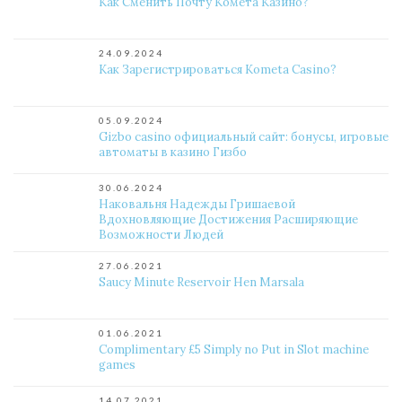
Как Сменить Почту Комета Казино?
24.09.2024
Как Зарегистрироваться Kometa Casino?
05.09.2024
Gizbo casino официальный сайт: бонусы, игровые
автоматы в казино Гизбо
30.06.2024
Наковальня Надежды Гришаевой
Вдохновляющие Достижения Расширяющие
Возможности Людей
27.06.2021
Saucy Minute Reservoir Hen Marsala
01.06.2021
Complimentary £5 Simply no Put in Slot machine
games
14.07.2021