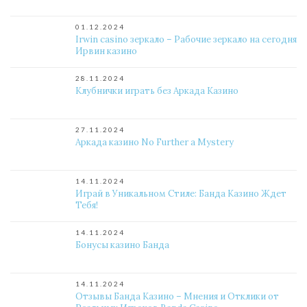
01.12.2024
Irwin casino зеркало – Рабочие зеркало на сегодня
Ирвин казино
28.11.2024
Клубнички играть без Аркада Казино
27.11.2024
Аркада казино No Further a Mystery
14.11.2024
Играй в Уникальном Стиле: Банда Казино Ждет
Тебя!
14.11.2024
Бонусы казино Банда
14.11.2024
Отзывы Банда Казино – Мнения и Отклики от