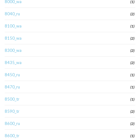
8000_wa
(1)
8040_ru
(2)
8100_wa
(1)
8150_wa
(2)
8300_wa
(2)
8435_wa
(2)
8450_ru
(1)
8470_ru
(1)
8500_tr
(1)
8590_tr
(2)
8600_ru
(2)
8600_tr
(1)