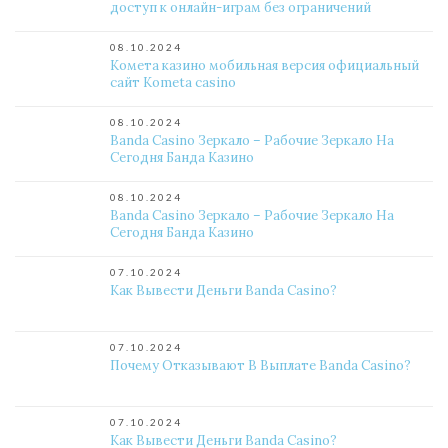
доступ к онлайн-играм без ограничений
08.10.2024
Комета казино мобильная версия официальный
сайт Kometa casino
08.10.2024
Banda Casino Зеркало – Рабочие Зеркало На
Сегодня Банда Казино
08.10.2024
Banda Casino Зеркало – Рабочие Зеркало На
Сегодня Банда Казино
07.10.2024
Как Вывести Деньги Banda Casino?
07.10.2024
Почему Отказывают В Выплате Banda Casino?
07.10.2024
Как Вывести Деньги Banda Casino?