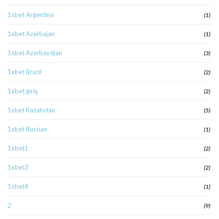
1xbet Argentina
(1)
1xbet Azerbajan
(1)
1xbet Azerbaydjan
(3)
1xbet Brazil
(2)
1xbet giriş
(2)
1xbet Kazahstan
(5)
1xbet Russian
(1)
1xbet1
(2)
1xbet3
(2)
1xbet4
(1)
2
(9)