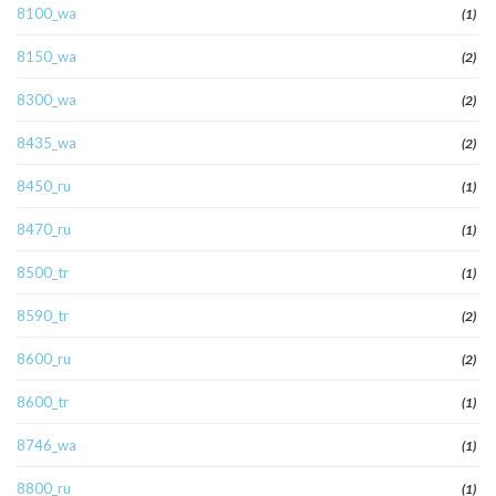
8100_wa
(1)
8150_wa
(2)
8300_wa
(2)
8435_wa
(2)
8450_ru
(1)
8470_ru
(1)
8500_tr
(1)
8590_tr
(2)
8600_ru
(2)
8600_tr
(1)
8746_wa
(1)
8800_ru
(1)