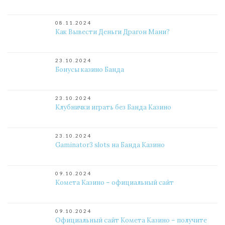
08.11.2024
Как Вывести Деньги Драгон Мани?
23.10.2024
Бонусы казино Банда
23.10.2024
Клубнички играть без Банда Казино
23.10.2024
Gaminator3 slots на Банда Казино
09.10.2024
Комета Казино – официальный сайт
09.10.2024
Официальный сайт Комета Казино – получите