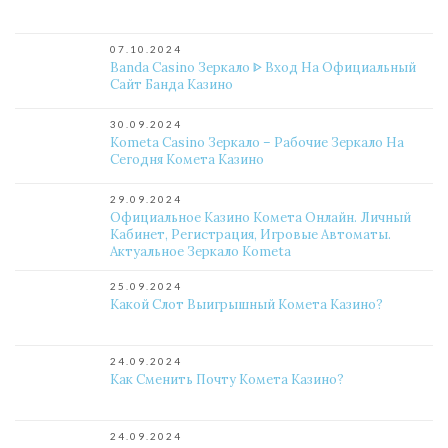
07.10.2024
Banda Casino Зеркало ᐈ Вход На Официальный
Сайт Банда Казино
30.09.2024
Kometa Casino Зеркало – Рабочие Зеркало На
Сегодня Комета Казино
29.09.2024
Официальное Казино Комета Онлайн. Личный
Кабинет, Регистрация, Игровые Автоматы.
Актуальное Зеркало Kometa
25.09.2024
Какой Слот Выигрышный Комета Казино?
24.09.2024
Как Сменить Почту Комета Казино?
24.09.2024