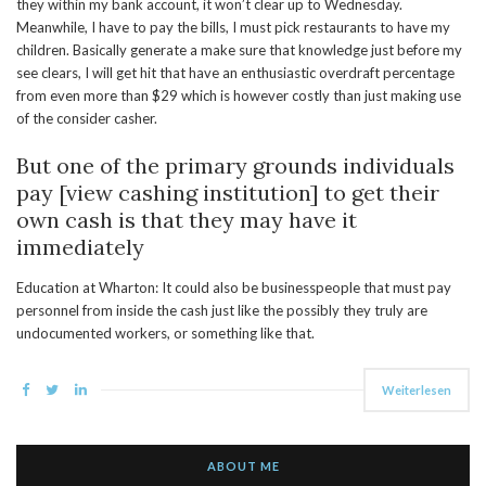
they within my bank account, it won’t clear up to Wednesday.
Meanwhile, I have to pay the bills, I must pick restaurants to have my
children. Basically generate a make sure that knowledge just before my
see clears, I will get hit that have an enthusiastic overdraft percentage
from even more than $29 which is however costly than just making use
of the consider casher.
But one of the primary grounds individuals
pay [view cashing institution] to get their
own cash is that they may have it
immediately
Education at Wharton: It could also be businesspeople that must pay
personnel from inside the cash just like the possibly they truly are
undocumented workers, or something like that.
Weiterlesen
ABOUT ME