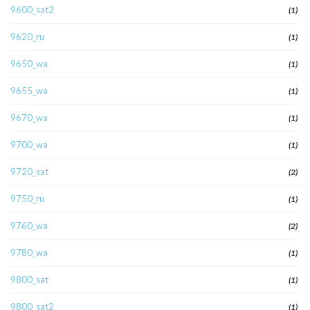
9600_sat2
(1)
9620_ru
(1)
9650_wa
(1)
9655_wa
(1)
9670_wa
(1)
9700_wa
(1)
9720_sat
(2)
9750_ru
(1)
9760_wa
(2)
9780_wa
(1)
9800_sat
(1)
9800_sat2
(1)