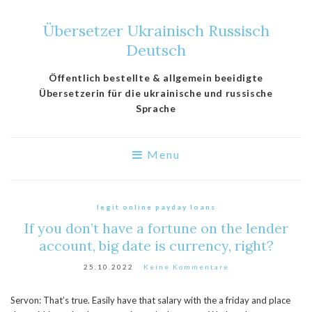
Übersetzer Ukrainisch Russisch
Deutsch
Öffentlich bestellte & allgemein beeidigte
Übersetzerin für die ukrainische und russische
Sprache
Menu
legit online payday loans
If you don’t have a fortune on the lender
account, big date is currency, right?
25.10.2022
Keine Kommentare
Servon: That’s true. Easily have that salary with the a friday and place