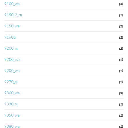
9100_wa
(3)
9150-2_ru
(1)
9150_wa
(2)
9160tr
(2)
9200_ru
(2)
9200_ru2
(1)
9200_wa
(1)
9270_ru
(1)
9300_wa
(3)
9330_ru
(1)
9350_wa
(1)
9380_wa
(1)