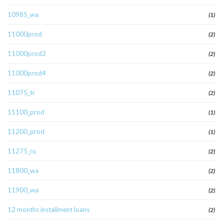
10985_wa
(1)
11000prod
(2)
11000prod2
(2)
11000prod4
(2)
11075_tr
(2)
11100_prod
(1)
11200_prod
(1)
11275_ru
(2)
11800_wa
(2)
11900_wa
(2)
12 months installment loans
(2)