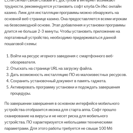
Если сигнал связи слабый и с доступом в интернет возникают
трудности, рекомендуется установить софт клуба Он Икс онлайн
казино. Линк для инсталляции программы можно обнаружить на
основной веб-странице казино. Она предоставляется всеми игрокам
на безвозмездной основе. Этап добавления и установки программы
длится не больше 2-3 минуты. Чтобы установить приложение на
портативный устройство, необходимо придерживаться данной
пошаговой схемы:
Войти на ресурс игорного заведения с смартфонного веб-
обозревателя.
Отыскать на странице URL на загрузку файла.
Дать возможность инсталляцию ПО из малоизвестных ресурсов.
Сохранить установочный документ в память гаджета.
Активировать программу установки и подождать завершения
процедуры.
По завершении завершения в основном интерфейсе мобильного
устройства отобразится иконка для старта аппа. Софт прошло
сканирование на вирусы и не несет риска для мобильного
устройства. ПО характеризуется небольшими техническими
параметрами. Для этого работы требуется не свыше 100 Мб