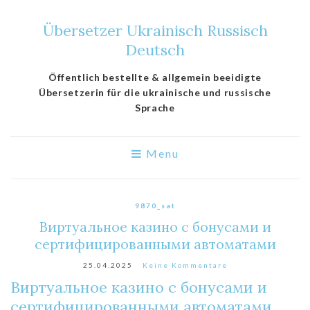
Übersetzer Ukrainisch Russisch
Deutsch
Öffentlich bestellte & allgemein beeidigte
Übersetzerin für die ukrainische und russische
Sprache
Menu
9870_sat
Виртуальное казино с бонусами и
сертифицированными автоматами
25.04.2025
Keine Kommentare
Виртуальное казино с бонусами и
сертифицированными автоматами