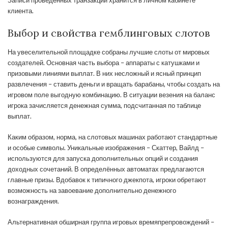
Записи проведенных транзакций хранится в личном кабинете
клиента.
Выбор и свойства гемблинговых слотов
На увеселительной площадке собраны лучшие слоты от мировых
создателей. Основная часть выбора – аппараты с катушками и
призовыми линиями выплат. В них несложный и ясный принцип
развлечения – ставить деньги и вращать барабаны, чтобы создать на
игровом поле выгодную комбинацию. В ситуации везения на баланс
игрока зачисляется денежная сумма, подсчитанная по таблице
выплат.
Каким образом, норма, на слотовых машинах работают стандартные
и особые символы. Уникальные изображения – Скаттер, Вайлд –
используются для запуска дополнительных опций и создания
доходных сочетаний. В определённых автоматах предлагаются
главные призы. Вдобавок к типичного джекпота, игроки обретают
возможность на завоевание дополнительно денежного
вознаграждения.
Альтернативная обширная группа игровых времяпрепровождений –