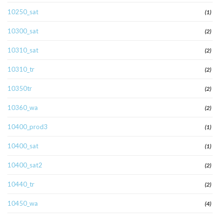
10250_sat
(1)
10300_sat
(2)
10310_sat
(2)
10310_tr
(2)
10350tr
(2)
10360_wa
(2)
10400_prod3
(1)
10400_sat
(1)
10400_sat2
(2)
10440_tr
(2)
10450_wa
(4)