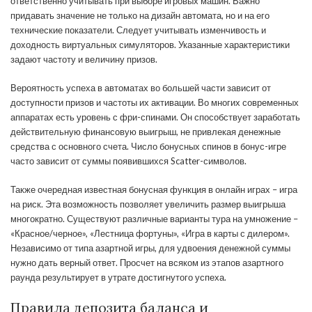
ответственно учитывать при выборе игровых машин. Важно
придавать значение не только на дизайн автомата, но и на его
технические показатели. Следует учитывать изменчивость и
доходность виртуальных симуляторов. Указанные характеристики
задают частоту и величину призов.
Вероятность успеха в автоматах во большей части зависит от
доступности призов и частоты их активации. Во многих современных
аппаратах есть уровень с фри-спинами. Он способствует заработать
действительную финансовую выигрыш, не привлекая денежные
средства с основного счета. Число бонусных спинов в бонус-игре
часто зависит от суммы появившихся Scatter-символов.
Также очередная известная бонусная функция в онлайн играх – игра
на риск. Эта возможность позволяет увеличить размер выигрыша
многократно. Существуют различные варианты тура на умножение –
«Красное/черное», «Лестница фортуны», «Игра в карты с дилером».
Независимо от типа азартной игры, для удвоения денежной суммы
нужно дать верный ответ. Просчет на всяком из этапов азартного
раунда результирует в утрате достигнутого успеха.
Правила депозита баланса и