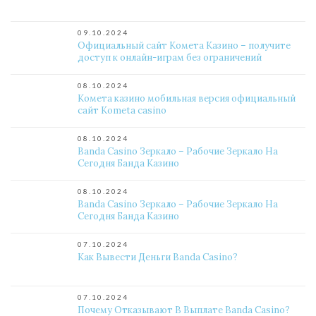
09.10.2024
Официальный сайт Комета Казино – получите
доступ к онлайн-играм без ограничений
08.10.2024
Комета казино мобильная версия официальный
сайт Kometa casino
08.10.2024
Banda Casino Зеркало – Рабочие Зеркало На
Сегодня Банда Казино
08.10.2024
Banda Casino Зеркало – Рабочие Зеркало На
Сегодня Банда Казино
07.10.2024
Как Вывести Деньги Banda Casino?
07.10.2024
Почему Отказывают В Выплате Banda Casino?