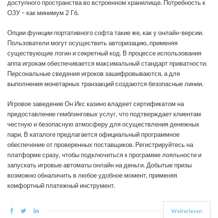
доступного пространства во встроенном хранилище. Потребность к
ОЗУ – как минимум 2 Гб.
Опции функции портативного софта такие же, как у онлайн-версии.
Пользователи могут осуществить авторизацию, применяя
существующие логин и секретный код. В процессе использования
аппа игрокам обеспечивается максимальный стандарт приватности.
Персональные сведения игроков зашифровываются, а для
выполнения монетарных транзакций создаются безопасные линии.
Игровое заведение Он Икс казино владеет сертификатом на
предоставление гемблинговых услуг, что подтверждает клиентам
честную и безопасную атмосферу для осуществления денежных
пари. В каталоге предлагается официальный программное
обеспечение от проверенных поставщиков. Регистрируйтесь на
платформе сразу, чтобы подключиться к программе лояльности и
запускать игровые автоматы онлайн на деньги. Добытые призы
возможно обналичить в любое удобное момент, применяя
комфортный платежный инструмент.
Weiterlesen