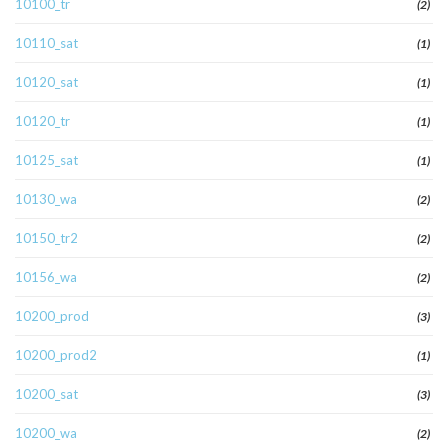
10100_tr
(2)
10110_sat
(1)
10120_sat
(1)
10120_tr
(1)
10125_sat
(1)
10130_wa
(2)
10150_tr2
(2)
10156_wa
(2)
10200_prod
(3)
10200_prod2
(1)
10200_sat
(3)
10200_wa
(2)