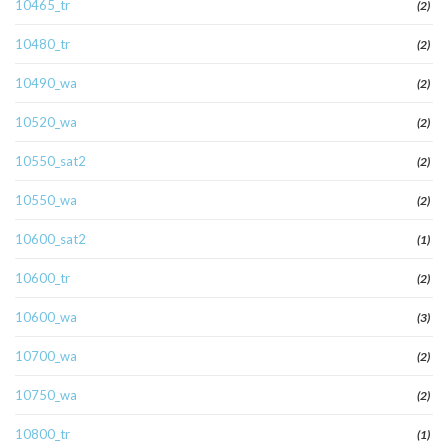
10465_tr
(2)
10480_tr
(2)
10490_wa
(2)
10520_wa
(2)
10550_sat2
(2)
10550_wa
(2)
10600_sat2
(1)
10600_tr
(2)
10600_wa
(3)
10700_wa
(2)
10750_wa
(2)
10800_tr
(1)