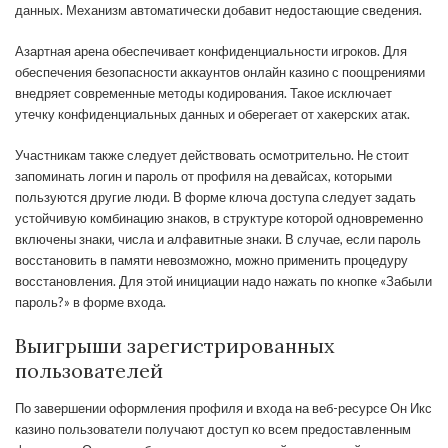
данных. Механизм автоматически добавит недостающие сведения.
Азартная арена обеспечивает конфиденциальности игроков. Для
обеспечения безопасности аккаунтов онлайн казино с поощрениями
внедряет современные методы кодирования. Такое исключает
утечку конфиденциальных данных и оберегает от хакерских атак.
Участникам также следует действовать осмотрительно. Не стоит
запоминать логин и пароль от профиля на девайсах, которыми
пользуются другие люди. В форме ключа доступа следует задать
устойчивую комбинацию знаков, в структуре которой одновременно
включены знаки, числа и алфавитные знаки. В случае, если пароль
восстановить в памяти невозможно, можно применить процедуру
восстановления. Для этой инициации надо нажать по кнопке «Забыли
пароль?» в форме входа.
Выигрыши зарегистрированных
пользователей
По завершении оформления профиля и входа на веб-ресурсе Он Икс
казино пользователи получают доступ ко всем предоставленным