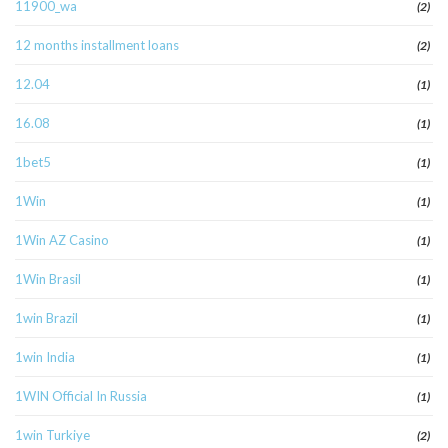
11900_wa
(2)
12 months installment loans
(2)
12.04
(1)
16.08
(1)
1bet5
(1)
1Win
(1)
1Win AZ Casino
(1)
1Win Brasil
(1)
1win Brazil
(1)
1win India
(1)
1WIN Official In Russia
(1)
1win Turkiye
(2)