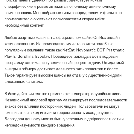
поиска панель. Данная программа содействует искать
специфические игровые автоматы по полному или неполному
наименованию. Многообразные типы распределения и фильтр по
производителю облегчают пользователям скорее найти
необходимый контент.
Любые азартные машины на официальном сайте Он Икс онлайн
казино законные. Их производителями становятся подобные
популярные компании такие как NetEnt, Novomatic, EGT, Pragmatic
Play, Endorphina, Evoplay. Провайдеры закладывают в кодовый
программу слот-машин увеличенный процент отдачи. Ожидаемый
выигрыш геймеру достигает девяносто пять процентов и более.
Такое гарантирует высокие шансы на отдачу существенной доли
вложенных капитала.
В базе действия слотов применяется генератор случайных чисел.
Независимый числовой программа генерирует последовательности
знаков без влияния посторонних людей. Пользователи не могут
вмешиваться в ход игры или корректировать исход раундов.
Благодаря данному можно быть уверенным в добросовестности и
непредсказуемости каждого вращения.