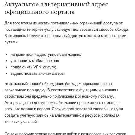
Актуальное альтернативный адрес
официального портала
Для того чтобы избежать потенциальных ограничений доступа от
поставщика интернет-услуг, следует пользоваться способы обхода
блокировок. Получить непрерывный доступ к слотам можно такими
путями:
направиться на доступное сайт-копию;
установить мобильное апп
подключить VPN-услугу;
задействовать анонимайзеры.
Безотказный способ обхождения блокад – перемещение на
зеркальную площадку. В соответствии с функциям и внешним
свойствам она предельно приближена к основному порталу.
Авторизация на доступном сайте-копии происходит с помощью
прежних логина и пароля. Свежие пользователи способны с нуля
создать учетную запись на альтернативном ресурсе, соблюдая
типовых указаний.
Ссылки рабочих зеркал возможно найти с разнообразных ресурсов.