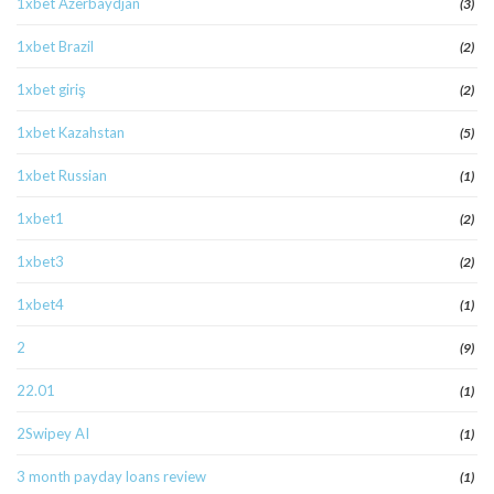
1xbet Azerbaydjan
(3)
1xbet Brazil
(2)
1xbet giriş
(2)
1xbet Kazahstan
(5)
1xbet Russian
(1)
1xbet1
(2)
1xbet3
(2)
1xbet4
(1)
2
(9)
22.01
(1)
2Swipey AI
(1)
3 month payday loans review
(1)