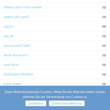
atheist-chat-rooms review
(1)
august_pb+_part2
(1)
aug_bt
(9)
aug_sb
(1)
aurora escort sites
(1)
austin the escort
(1)
azer1xbet
(1)
Azerbajany Mostbet
(1)
Bahis siteleri
(1)
Diese Website benutzen Cookies. Wenn Sie die Website weiter nutzen,
bahis sitesi
(1)
stimmen Sie der Verwendung von Cookies zu.
bahisyasal
(1)
Zustimmen
Datenschutzerklärung