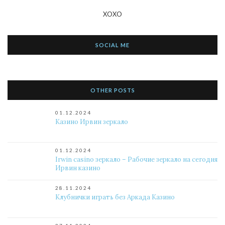
XOXO
SOCIAL ME
OTHER POSTS
01.12.2024
Казино Ирвин зеркало
01.12.2024
Irwin casino зеркало – Рабочие зеркало на сегодня
Ирвин казино
28.11.2024
Клубнички играть без Аркада Казино