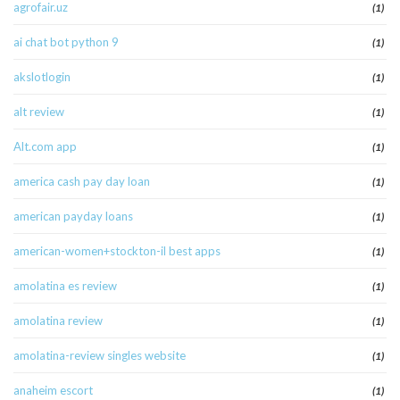
agrofair.uz
(1)
ai chat bot python 9
(1)
akslotlogin
(1)
alt review
(1)
Alt.com app
(1)
america cash pay day loan
(1)
american payday loans
(1)
american-women+stockton-il best apps
(1)
amolatina es review
(1)
amolatina review
(1)
amolatina-review singles website
(1)
anaheim escort
(1)