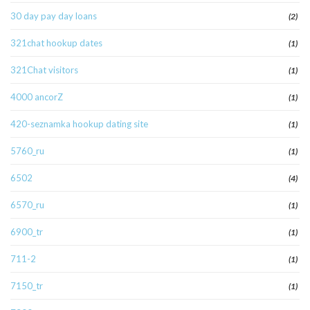
30 day pay day loans
(2)
321chat hookup dates
(1)
321Chat visitors
(1)
4000 ancorZ
(1)
420-seznamka hookup dating site
(1)
5760_ru
(1)
6502
(4)
6570_ru
(1)
6900_tr
(1)
711-2
(1)
7150_tr
(1)