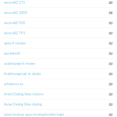
ancorallZ 275
(2)
ancorallZ 3000
(3)
ancorallZ 900
(1)
ancorallZ TP2
(1)
apex fr review
(1)
apoteket4
(1)
arablounge it review
(1)
Arablounge jak to dziala
(1)
arbelecos.es
(1)
Artist Dating Sites visitors
(1)
Asian Dating Sites dating
(1)
asian hookup apps hookuphotties login
(1)