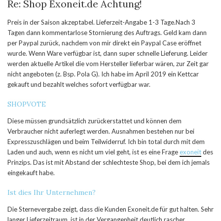
Re: Shop Exoneit.de Achtung!
Preis in der Saison akzeptabel. Lieferzeit-Angabe 1-3 Tage.Nach 3
Tagen dann kommentarlose Stornierung des Auftrags. Geld kam dann
per Paypal zurück, nachdem von mir direkt ein Paypal Case eröffnet
wurde. Wenn Ware verfügbar ist, dann super schnelle Lieferung. Leider
werden aktuelle Artikel die vom Hersteller lieferbar wären, zur Zeit gar
nicht angeboten (z. Bsp. Pola G). Ich habe im April 2019 ein Kettcar
gekauft und bezahlt welches sofort verfügbar war.
SHOPVOTE
Diese müssen grundsätzlich zurückerstattet und können dem
Verbraucher nicht auferlegt werden. Ausnahmen bestehen nur bei
Expresszuschlägen und beim Teilwiderruf. Ich bin total durch mit dem
Laden und auch, wenn es nicht um viel geht, ist es eine Frage
exoneit
des
Prinzips. Das ist mit Abstand der schlechteste Shop, bei dem ich jemals
eingekauft habe.
Ist dies Ihr Unternehmen?
Die Sternevergabe zeigt, dass die Kunden Exoneit.de für gut halten. Sehr
langer Lieferzeitraum, ist in der Vergangenheit deutlich rascher