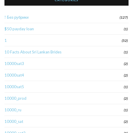
! Без рубрики
(127)
$50 payday loan
(1)
1
(52)
10 Facts About Sri Lankan Brides
(1)
10000sat3
(2)
10000sat4
(2)
10000sat5
(1)
10000_prod
(2)
10000_ru
(1)
10000_sat
(2)