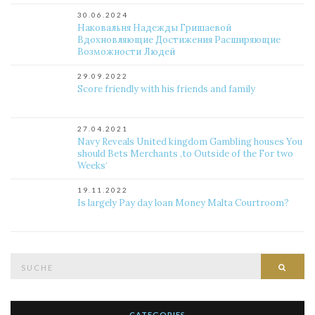
30.06.2024
Наковальня Надежды Гришаевой
Вдохновляющие Достижения Расширяющие
Возможности Людей
29.09.2022
Score friendly with his friends and family
27.04.2021
Navy Reveals United kingdom Gambling houses You
should Bets Merchants ‚to Outside of the For two
Weeks‘
19.11.2022
Is largely Pay day loan Money Malta Courtroom?
Suche
Such
nach:
CATEGORIES