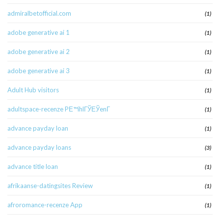
admiralbetofficial.com
(1)
adobe generative ai 1
(1)
adobe generative ai 2
(1)
adobe generative ai 3
(1)
Adult Hub visitors
(1)
adultspace-recenze PЕ™ihlГЎЕЎenГ­
(1)
advance payday loan
(1)
advance payday loans
(3)
advance title loan
(1)
afrikaanse-datingsites Review
(1)
afroromance-recenze App
(1)