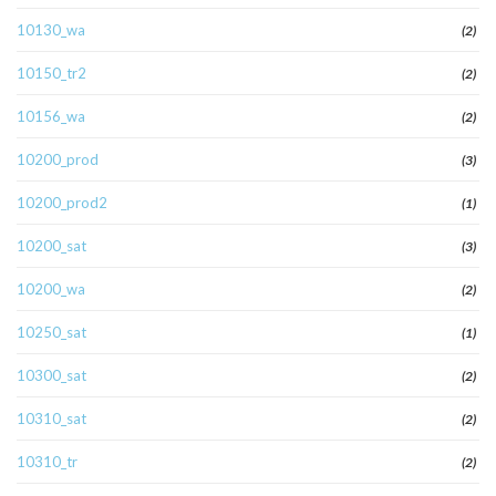
10130_wa
(2)
10150_tr2
(2)
10156_wa
(2)
10200_prod
(3)
10200_prod2
(1)
10200_sat
(3)
10200_wa
(2)
10250_sat
(1)
10300_sat
(2)
10310_sat
(2)
10310_tr
(2)