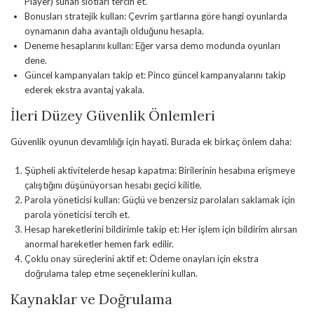
Player) sunan slotları tercih et.
Bonusları stratejik kullan: Çevrim şartlarına göre hangi oyunlarda
oynamanın daha avantajlı olduğunu hesapla.
Deneme hesaplarını kullan: Eğer varsa demo modunda oyunları
dene.
Güncel kampanyaları takip et: Pinco güncel kampanyalarını takip
ederek ekstra avantaj yakala.
İleri Düzey Güvenlik Önlemleri
Güvenlik oyunun devamlılığı için hayati. Burada ek birkaç önlem daha:
Şüpheli aktivitelerde hesap kapatma: Birilerinin hesabına erişmeye
çalıştığını düşünüyorsan hesabı geçici kilitle.
Parola yöneticisi kullan: Güçlü ve benzersiz parolaları saklamak için
parola yöneticisi tercih et.
Hesap hareketlerini bildirimle takip et: Her işlem için bildirim alırsan
anormal hareketler hemen fark edilir.
Çoklu onay süreçlerini aktif et: Ödeme onayları için ekstra
doğrulama talep etme seçeneklerini kullan.
Kaynaklar ve Doğrulama