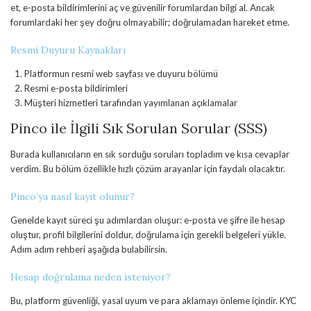
et, e-posta bildirimlerini aç ve güvenilir forumlardan bilgi al. Ancak
forumlardaki her şey doğru olmayabilir; doğrulamadan hareket etme.
Resmi Duyuru Kaynakları
Platformun resmi web sayfası ve duyuru bölümü
Resmi e-posta bildirimleri
Müşteri hizmetleri tarafından yayımlanan açıklamalar
Pinco ile İlgili Sık Sorulan Sorular (SSS)
Burada kullanıcıların en sık sorduğu soruları topladım ve kısa cevaplar
verdim. Bu bölüm özellikle hızlı çözüm arayanlar için faydalı olacaktır.
Pinco’ya nasıl kayıt olunur?
Genelde kayıt süreci şu adımlardan oluşur: e-posta ve şifre ile hesap
oluştur, profil bilgilerini doldur, doğrulama için gerekli belgeleri yükle.
Adım adım rehberi aşağıda bulabilirsin.
Hesap doğrulama neden isteniyor?
Bu, platform güvenliği, yasal uyum ve para aklamayı önleme içindir. KYC