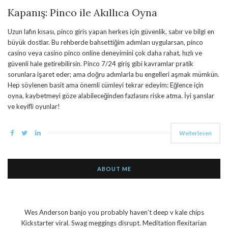
Kapanış: Pinco ile Akıllıca Oyna
Uzun lafın kısası, pinco giris yapan herkes için güvenlik, sabır ve bilgi en
büyük dostlar. Bu rehberde bahsettiğim adımları uygularsan, pinco
casino veya casino pinco online deneyimini çok daha rahat, hızlı ve
güvenli hale getirebilirsin. Pinco 7/24 giriş gibi kavramlar pratik
sorunlara işaret eder; ama doğru adımlarla bu engelleri aşmak mümkün.
Hep söylenen basit ama önemli cümleyi tekrar edeyim: Eğlence için
oyna, kaybetmeyi göze alabileceğinden fazlasını riske atma. İyi şanslar
ve keyifli oyunlar!
Weiterlesen
ABOUT ME
Wes Anderson banjo you probably haven’t deep v kale chips
Kickstarter viral. Swag meggings disrupt. Meditation flexitarian