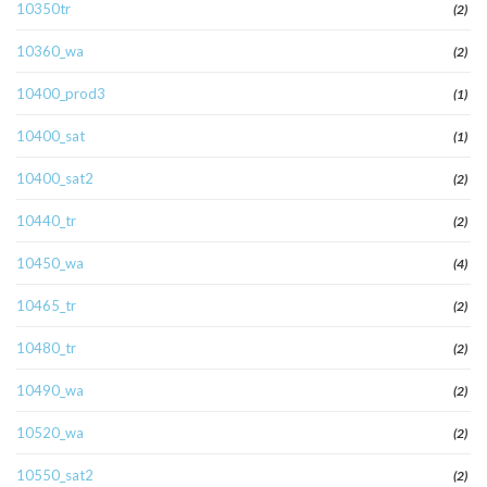
10350tr
(2)
10360_wa
(2)
10400_prod3
(1)
10400_sat
(1)
10400_sat2
(2)
10440_tr
(2)
10450_wa
(4)
10465_tr
(2)
10480_tr
(2)
10490_wa
(2)
10520_wa
(2)
10550_sat2
(2)