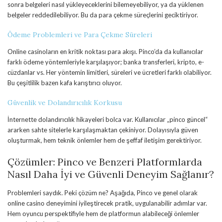
sonra belgeleri nasıl yükleyeceklerini bilemeyebiliyor, ya da yüklenen
belgeler reddedilebiliyor. Bu da para çekme süreçlerini geciktiriyor.
Ödeme Problemleri ve Para Çekme Süreleri
Online casinoların en kritik noktası para akışı. Pinco’da da kullanıcılar
farklı ödeme yöntemleriyle karşılaşıyor; banka transferleri, kripto, e-
cüzdanlar vs. Her yöntemin limitleri, süreleri ve ücretleri farklı olabiliyor.
Bu çeşitlilik bazen kafa karıştırıcı oluyor.
Güvenlik ve Dolandırıcılık Korkusu
İnternette dolandırıcılık hikayeleri bolca var. Kullanıcılar „pinco güncel“
ararken sahte sitelerle karşılaşmaktan çekiniyor. Dolayısıyla güven
oluşturmak, hem teknik önlemler hem de şeffaf iletişim gerektiriyor.
Çözümler: Pinco ve Benzeri Platformlarda
Nasıl Daha İyi ve Güvenli Deneyim Sağlanır?
Problemleri saydık. Peki çözüm ne? Aşağıda, Pinco ve genel olarak
online casino deneyimini iyileştirecek pratik, uygulanabilir adımlar var.
Hem oyuncu perspektifiyle hem de platformun alabileceği önlemler