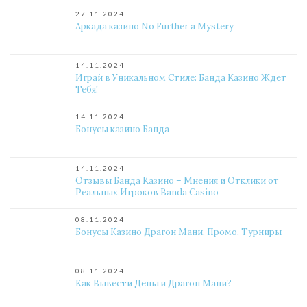
27.11.2024
Аркада казино No Further a Mystery
14.11.2024
Играй в Уникальном Стиле: Банда Казино Ждет
Тебя!
14.11.2024
Бонусы казино Банда
14.11.2024
Отзывы Банда Казино – Мнения и Отклики от
Реальных Игроков Banda Casino
08.11.2024
Бонусы Казино Драгон Мани, Промо, Турниры
08.11.2024
Как Вывести Деньги Драгон Мани?