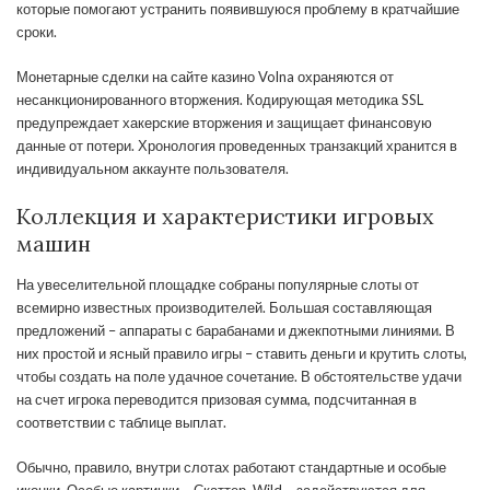
которые помогают устранить появившуюся проблему в кратчайшие
сроки.
Монетарные сделки на сайте казино Volna охраняются от
несанкционированного вторжения. Кодирующая методика SSL
предупреждает хакерские вторжения и защищает финансовую
данные от потери. Хронология проведенных транзакций хранится в
индивидуальном аккаунте пользователя.
Коллекция и характеристики игровых
машин
На увеселительной площадке собраны популярные слоты от
всемирно известных производителей. Большая составляющая
предложений – аппараты с барабанами и джекпотными линиями. В
них простой и ясный правило игры – ставить деньги и крутить слоты,
чтобы создать на поле удачное сочетание. В обстоятельстве удачи
на счет игрока переводится призовая сумма, подсчитанная в
соответствии с таблице выплат.
Обычно, правило, внутри слотах работают стандартные и особые