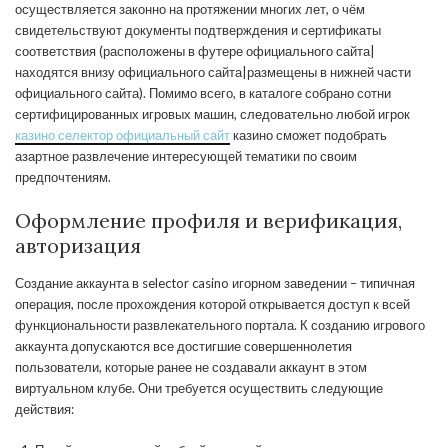
осуществляется законно на протяжении многих лет, о чём
свидетельствуют документы подтверждения и сертификаты
соответствия (расположены в футере официального сайта|
находятся внизу официального сайта|размещены в нижней части
официального сайта). Помимо всего, в каталоге собрано сотни
сертифицированных игровых машин, следовательно любой игрок
казино селектор официальный сайт
казино сможет подобрать
азартное развлечение интересующей тематики по своим
предпочтениям.
Оформление профиля и верификация,
авторизация
Создание аккаунта в selector casino игорном заведении – типичная
операция, после прохождения которой открывается доступ к всей
функциональности развлекательного портала. К созданию игрового
аккаунта допускаются все достигшие совершеннолетия
пользователи, которые ранее не создавали аккаунт в этом
виртуальном клубе. Они требуется осуществить следующие
действия: