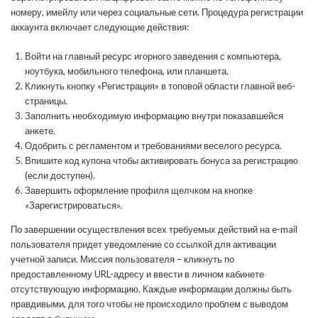
номеру, имейлу или через социальные сети. Процедура регистрации
аккаунта включает следующие действия:
Войти на главный ресурс игорного заведения с компьютера,
ноутбука, мобильного телефона, или планшета.
Кликнуть кнопку «Регистрация» в топовой области главной веб-
страницы.
Заполнить необходимую информацию внутри показавшейся
анкете.
Одобрить с регламентом и требованиями веселого ресурса.
Впишите код купона чтобы активировать бонуса за регистрацию
(если доступен).
Завершить оформление профиля щелчком на кнопке
«Зарегистрироваться».
По завершении осуществления всех требуемых действий на e-mail
пользователя придет уведомление со ссылкой для активации
учетной записи. Миссия пользователя – кликнуть по
предоставленному URL-адресу и ввести в личном кабинете
отсутствующую информацию. Каждые информации должны быть
правдивыми, для того чтобы не происходило проблем с выводом