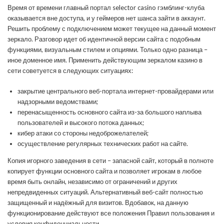
Время от времени главный портал selector casino гэмблинг-клуба
оказывается вне доступа, и у геймеров нет шанса зайти в аккаунт.
Решить проблему с подключением может текущее на данный момент
зеркало. Разговор идет об идентичной версии сайта с подобным
функциями, визуальным стилем и опциями. Только одно разница –
иное доменное имя. Применить действующим зеркалом казино в
сети советуется в следующих ситуациях:
закрытие центрального веб-портала интернет-провайдерами или
надзорными ведомствами;
перенасыщенность основного сайта из-за большого наплыва
пользователей и высокого потока данных;
кибер атаки со стороны недоброжелателей;
осуществление регулярных технических работ на сайте.
Копия игорного заведения в сети – запасной сайт, который в полноте
копирует функции основного сайта и позволяет игрокам в любое
время быть онлайн, независимо от ограничений и других
непредвиденных ситуаций. Альтернативный веб-сайт полностью
защищенный и надёжный для визитов. Вдобавок, на данную
функционирование действуют все положения Правил пользования и
условия конфиденциальности.