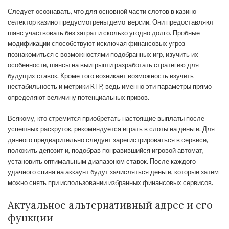
Следует осознавать, что для основной части слотов в казино
селектор казино предусмотрены демо-версии. Они предоставляют
шанс участвовать без затрат и сколько угодно долго. Пробные
модификации способствуют исключая финансовых угроз
познакомиться с возможностями подобранных игр, изучить их
особенности, шансы на выигрыш и разработать стратегию для
будущих ставок. Кроме того возникает возможность изучить
нестабильность и метрики RTP, ведь именно эти параметры прямо
определяют величину потенциальных призов.
Всякому, кто стремится приобретать настоящие выплаты после
успешных раскруток, рекомендуется играть в слоты на деньги. Для
данного предварительно следует зарегистрироваться в сервисе,
положить депозит и, подобрав понравившийся игровой автомат,
установить оптимальным диапазоном ставок. После каждого
удачного спина на аккаунт будут зачисляться деньги, которые затем
можно снять при использовании избранных финансовых сервисов.
Актуальное альтернативный адрес и его
функции