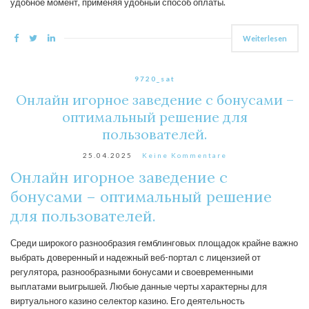
удобное момент, применяя удобный способ оплаты.
Weiterlesen
9720_sat
Онлайн игорное заведение с бонусами –
оптимальный решение для
пользователей.
25.04.2025
Keine Kommentare
Онлайн игорное заведение с
бонусами – оптимальный решение
для пользователей.
Среди широкого разнообразия гемблинговых площадок крайне важно
выбрать доверенный и надежный веб-портал с лицензией от
регулятора, разнообразными бонусами и своевременными
выплатами выигрышей. Любые данные черты характерны для
виртуального казино селектор казино. Его деятельность