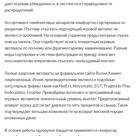
дает игрокам убежденность в честности и справедливости
распределений.
Ассортимент гемблинговых аппаратов комфортно сортирована по
разделам. Поэтому отыскать подходящий игровой автомат не
является проблемой. На основной страничке предусмотрена строка
поиска панель. Она содействует искать конкретные игровые
автоматы по полному или фрагментарному наименованию. Разные
виды сортировки и система фильтрации по бренду помогают
пользователям оперативнее отыскать необходимый контент.
Любые азартные автоматы на формальном сайте Волна Казино
лицензионные. Ихние производителями являются подобные
популярные фирмы такие как NetEnt, Novomatic, EGT, Pragmatic Play,
Endorphina, Evoplay. Провайдеры включают в программный код
игровых автоматов значительный уровень выплат. Предполагаемый
возврат игроку достигает девяносто пять процентов и свыше. Такое
подтверждает большие возможности на возврат весомой порции
вложенных денег.
В основе работы одноруких бандитов применяется генератор