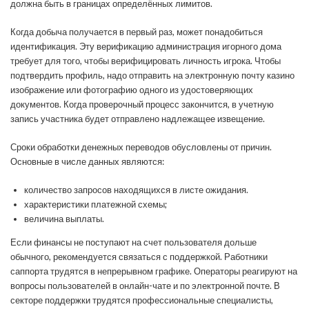
должна быть в границах определённых лимитов.
Когда добыча получается в первый раз, может понадобиться
идентификация. Эту верификацию администрация игорного дома
требует для того, чтобы верифицировать личность игрока. Чтобы
подтвердить профиль, надо отправить на электронную почту казино
изображение или фотографию одного из удостоверяющих
документов. Когда проверочный процесс закончится, в учетную
запись участника будет отправлено надлежащее извещение.
Сроки обработки денежных переводов обусловлены от причин.
Основные в числе данных являются:
количество запросов находящихся в листе ожидания.
характеристики платежной схемы;
величина выплаты.
Если финансы не поступают на счет пользователя дольше
обычного, рекомендуется связаться с поддержкой. Работники
саппорта трудятся в непрерывном графике. Операторы реагируют на
вопросы пользователей в онлайн-чате и по электронной почте. В
секторе поддержки трудятся профессиональные специалисты,