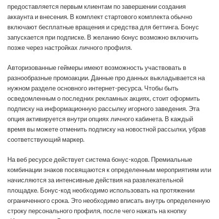
предоставляется первым клиентам по завершении создания
аккаунта и внесения. В комплект стартового комплекта обычно
включают бесплатные вращения и средства для беттинга. Бонус
запускается при подписке. В желанию бонус возможно включить
позже через настройках личного профиля.
Авторизованные геймеры имеют возможность участвовать в
разнообразные промоакции. Данные про данных выкладывается на
нужном разделе основного интернет-ресурса. Чтобы быть
осведомленным о последних рекламных акциях, стоит оформить
подписку на информационную рассылку игорного заведения. Эта
опция активируется внутри опциях личного кабинета. В каждый
время вы можете отменить подписку на новостной рассылки, убрав
соответствующий маркер.
На веб ресурсе действует система бонус-кодов. Премиальные
комбинации знаков посвящаются к определенным мероприятиям или
начисляются за интенсивные действия на развлекательной
площадке. Бонус-код необходимо использовать на протяжении
ограниченного срока. Это необходимо вписать внутрь определенную
строку персонального профиля, после чего нажать на кнопку