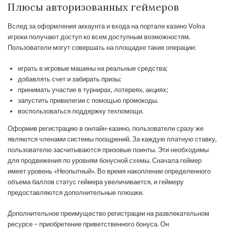
Плюсы авторизованных геймеров
Вслед за оформления аккаунта и входа на портале казино Volna
игроки получают доступ ко всем доступным возможностям.
Пользователи могут совершать на площадке такие операции:
играть в игровые машины на реальные средства;
добавлять счет и забирать призы;
принимать участие в турнирах, лотереях, акциях;
запустить привилегии с помощью промокоды.
воспользоваться поддержку техпомощи.
Оформив регистрацию в онлайн-казино, пользователи сразу же
являются членами системы поощрений. За каждую платную ставку,
пользователю засчитываются призовые поинты. Эти необходимы
для продвижения по уровням бонусной схемы. Сначала геймер
имеет уровень «Неопытный». Во время накоплении определенного
объема баллов статус геймера увеличивается, и геймеру
предоставляются дополнительные плюшки.
Дополнительное преимущество регистрации на развлекательном
ресурсе – приобретение приветственного бонуса. Он