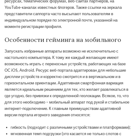
ресурсах, тематических форумах, веб-сайтах партнеров, на
YouTube-каналах известных блогеров. Также ссылки на зеркала
представители саппорта часто высылают пользователям в
индивидуальном порядке по электронной почте, указанной на
моменте регистрации профиля.
Особенности гейминга на мобильного
Запускать избранные аппараты возможно не исключительно с
настольного компьютера. К тому же каждый желающие имеют
возможность играть с переносных устройств, работающих на базе
ОС iOS, Android. Ресурс веб-портала адаптирован для небольшие
дисплеи устройств и корректно смотрится и в вертикальном и в
горизонтальном ориентации. Адаптивная смартфонная вариация
является идеальным решением для тех, кто желает развлекаться в
где угодно, без привязки к определенной геолокации. Всякое, то, что
для этого необходимо – мобильный аппарат под рукой и стабильное
интернет-подключение. К главным преимуществам адаптивной
версии портала игорного заведения относятся:
гибкость (подходит с различными устройствами и платформами);
мгновенная темп подгрузки (это касается не только слотов с