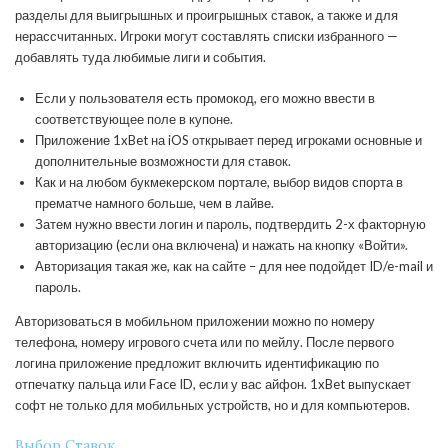
разделы для выигрышных и проигрышных ставок, а также и для
нерассчитанных. Игроки могут составлять списки избранного —
добавлять туда любимые лиги и события.
Если у пользователя есть промокод, его можно ввести в
соответствующее поле в купоне.
Приложение 1xBet на iOS открывает перед игроками основные и
дополнительные возможности для ставок.
Как и на любом букмекерском портале, выбор видов спорта в
прематче намного больше, чем в лайве.
Затем нужно ввести логин и пароль, подтвердить 2-х факторную
авторизацию (если она включена) и нажать на кнопку «Войти».
Авторизация такая же, как на сайте – для нее подойдет ID/e-mail и
пароль.
Авторизоваться в мобильном приложении можно по номеру
телефона, номеру игрового счета или по мейлу. После первого
логина приложение предложит включить идентификацию по
отпечатку пальца или Face ID, если у вас айфон. 1xBet выпускает
софт не только для мобильных устройств, но и для компьютеров.
Выбор Ставок