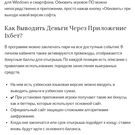
для Windows и смартфона. Обновить игровое ПО можно
непосредственно в приложении, просто нажав кнопку «Обновить» при
выходе новой версии софта.
Как Выводить Деньги Через Приложение
1хбет?
В программе можно заключать пари на все доступные события. В
личном кабинете также активируются промокоды, отображаются
бонусные баллы для отыгрыша. По каждой позиции есть описание с
правилами использования, порядком зачисления выигранных
средств.
На нем есть узбекская языковая версия; можно вводить и
выводить деньги в узбекских сумах.
✔️ При установке приложения игроки получают такие же бонусы,
как и беттеры, которые используют основной сайт.
Официальный сайт защищен сложными алгоритмами
шифрования.
Когда они закончатся или срок отыгрыша подойдет к концу, ставки
вновь будут идти с основного баланса.