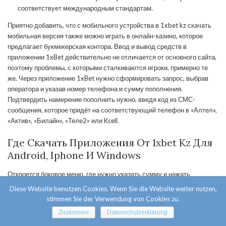
соответствует международным стандартам.
Приятно добавить, что с мобильного устройства в 1xbet kz скачать
мобильная версия также можно играть в онлайн-казино, которое
предлагает букмекерская контора. Ввод и вывод средств в
приложении 1xBet действительно не отличается от основного сайта,
поэтому проблемы, с которыми сталкиваются игроки, примерно те
же. Через приложение 1xBet нужно сформировать запрос, выбрав
оператора и указав номер телефона и сумму пополнения.
Подтвердить намерение пополнить нужно, введя код из СМС-
сообщения, которое придёт на соответствующий телефон в «Алтел»,
«Актив», «Билайн», «Теле2» или Kcell.
Где Скачать Приложения От 1xbet Kz Для
Android, Iphone И Windows
Откроется боковое меню, где нужно указать сумму и нажать
«Сделать ставку». Для обновления приложения нужно перейти в
Diese Website benutzen Cookies. Wenn Sie die Website weiter nutzen,
настройки своего мобильного устройства и кликнуть на название
stimmen Sie der Verwendung von Cookies zu.
программы. Далее ОС автоматически обновит приложение до
Zustimmen
Datenschutzerklärung
последней версии.