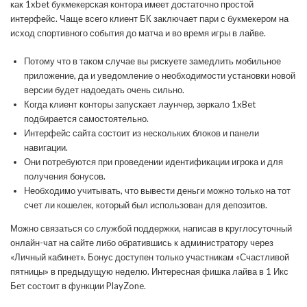
как 1xbet букмекерская контора имеет достаточно простой
интерфейс. Чаще всего клиент БК заключает пари с букмекером на
исход спортивного события до матча и во время игры в лайве.
Потому что в таком случае вы рискуете замедлить мобильное
приложение, да и уведомление о необходимости установки новой
версии будет надоедать очень сильно.
Когда клиент конторы запускает лаунчер, зеркало 1xBet
подбирается самостоятельно.
Интерфейс сайта состоит из нескольких блоков и панели
навигации.
Они потребуются при проведении идентификации игрока и для
получения бонусов.
Необходимо учитывать, что вывести деньги можно только на тот
счет ли кошелек, который был использован для депозитов.
Можно связаться со службой поддержки, написав в круглосуточный
онлайн-чат на сайте либо обратившись к администратору через
«Личный кабинет». Бонус доступен только участникам «Счастливой
пятницы» в предыдущую неделю. Интересная фишка лайва в 1 Икс
Бет состоит в функции PlayZone.