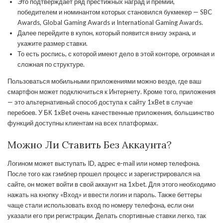
Это подтверждает ряд престижных наград и премий,
победителем и номинантом которых становился букмекер — SBC
Awards, Global Gaming Awards и International Gaming Awards.
Далее перейдите в купон, который появится внизу экрана, и
укажите размер ставки.
То есть роспись, с которой имеют дело в этой конторе, огромная и
сложная по структуре.
Пользоваться мобильными приложениями можно везде, где ваш
смартфон может подключиться к Интернету. Кроме того, приложения
— это альтернативный способ доступа к сайту 1xBet в случае
перебоев. У БК 1xBet очень качественные приложения, большинство
функций доступны клиентам на всех платформах.
Можно Ли Ставить Без Аккаунта?
Логином может выступать ID, адрес e-mail или номер телефона.
После того как гэмблер прошел процесс и зарегистрировался на
сайте, он может войти в свой аккаунт на 1xbet. Для этого необходимо
нажать на кнопку «Вход» и ввести логин и пароль. Также беттеры
чаще стали использовать вход по номеру телефона, если они
указали его при регистрации. Делать спортивные ставки легко, так