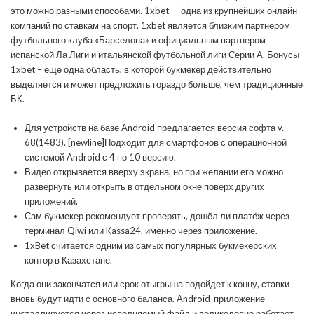
это можно разными способами. 1xbet — одна из крупнейших онлайн-
компаний по ставкам на спорт. 1xbet является близким партнером
футбольного клуба «Барселона» и официальным партнером
испанской Ла Лиги и итальянской футбольной лиги Серии А. Бонусы
1xbet – еще одна область, в которой букмекер действительно
выделяется и может предложить гораздо больше, чем традиционные
БК.
Для устройств на базе Android предлагается версия софта v.
68(1483). [newline]Подходит для смартфонов с операционной
системой Android с 4 по 10 версию.
Видео открывается вверху экрана, но при желании его можно
развернуть или открыть в отдельном окне поверх других
приложений.
Сам букмекер рекомендует проверять, дошёл ли платёж через
терминал Qiwi или Kassa24, именно через приложение.
1xBet считается одним из самых популярных букмекерских
контор в Казахстане.
Когда они закончатся или срок отыгрыша подойдет к концу, ставки
вновь будут идти с основного баланса. Android-приложение
инсталлируется через исполняемый файл и великолепно работает