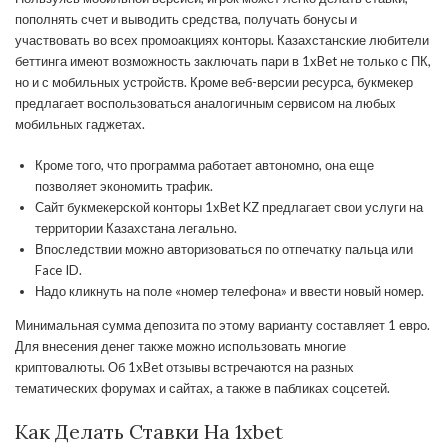
пополнять счет и выводить средства, получать бонусы и
участвовать во всех промоакциях конторы. Казахстанские любители
беттинга имеют возможность заключать пари в 1xBet не только с ПК,
но и с мобильных устройств. Кроме веб-версии ресурса, букмекер
предлагает воспользоваться аналогичным сервисом на любых
мобильных гаджетах.
Кроме того, что программа работает автономно, она еще
позволяет экономить трафик.
Сайт букмекерской конторы 1xBet KZ предлагает свои услуги на
территории Казахстана легально.
Впоследствии можно авторизоваться по отпечатку пальца или
Face ID.
Надо кликнуть на поле «номер телефона» и ввести новый номер.
Минимальная сумма депозита по этому варианту составляет 1 евро.
Для внесения денег также можно использовать многие
криптовалюты. Об 1xBet отзывы встречаются на разных
тематических форумах и сайтах, а также в пабликах соцсетей.
Как Делать Ставки На 1xbet