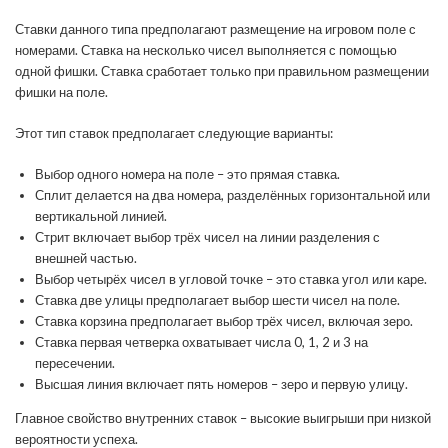
Ставки данного типа предполагают размещение на игровом поле с
номерами. Ставка на несколько чисел выполняется с помощью
одной фишки. Ставка сработает только при правильном размещении
фишки на поле.
Этот тип ставок предполагает следующие варианты:
Выбор одного номера на поле – это прямая ставка.
Сплит делается на два номера, разделённых горизонтальной или
вертикальной линией.
Стрит включает выбор трёх чисел на линии разделения с
внешней частью.
Выбор четырёх чисел в угловой точке – это ставка угол или каре.
Ставка две улицы предполагает выбор шести чисел на поле.
Ставка корзина предполагает выбор трёх чисел, включая зеро.
Ставка первая четверка охватывает числа 0, 1, 2 и 3 на
пересечении.
Высшая линия включает пять номеров – зеро и первую улицу.
Главное свойство внутренних ставок – высокие выигрыши при низкой
вероятности успеха.