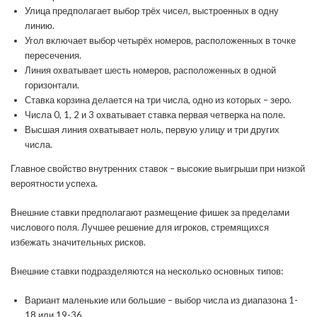
Улица предполагает выбор трёх чисел, выстроенных в одну
линию.
Угол включает выбор четырёх номеров, расположенных в точке
пересечения.
Линия охватывает шесть номеров, расположенных в одной
горизонтали.
Ставка корзина делается на три числа, одно из которых – зеро.
Числа 0, 1, 2 и 3 охватывает ставка первая четверка на поле.
Высшая линия охватывает ноль, первую улицу и три других
числа.
Главное свойство внутренних ставок – высокие выигрыши при низкой
вероятности успеха.
Внешние ставки предполагают размещение фишек за пределами
числового поля. Лучшее решение для игроков, стремящихся
избежать значительных рисков.
Внешние ставки подразделяются на несколько основных типов:
Вариант маленькие или большие – выбор числа из диапазона 1-
18 или 19-36.