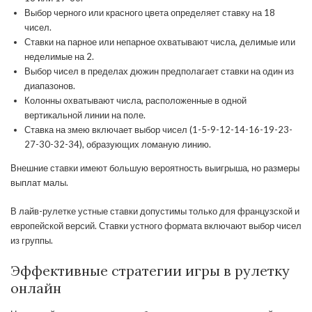
Выбор черного или красного цвета определяет ставку на 18
чисел.
Ставки на парное или непарное охватывают числа, делимые или
неделимые на 2.
Выбор чисел в пределах дюжин предполагает ставки на один из
диапазонов.
Колонны охватывают числа, расположенные в одной
вертикальной линии на поле.
Ставка на змею включает выбор чисел (1-5-9-12-14-16-19-23-
27-30-32-34), образующих ломаную линию.
Внешние ставки имеют большую вероятность выигрыша, но размеры
выплат малы.
В лайв-рулетке устные ставки допустимы только для французской и
европейской версий. Ставки устного формата включают выбор чисел
из группы.
Эффективные стратегии игры в рулетку
онлайн