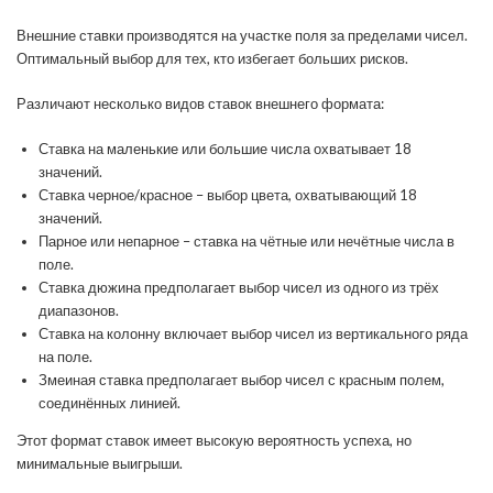
Внешние ставки производятся на участке поля за пределами чисел.
Оптимальный выбор для тех, кто избегает больших рисков.
Различают несколько видов ставок внешнего формата:
Ставка на маленькие или большие числа охватывает 18
значений.
Ставка черное/красное – выбор цвета, охватывающий 18
значений.
Парное или непарное – ставка на чётные или нечётные числа в
поле.
Ставка дюжина предполагает выбор чисел из одного из трёх
диапазонов.
Ставка на колонну включает выбор чисел из вертикального ряда
на поле.
Змеиная ставка предполагает выбор чисел с красным полем,
соединённых линией.
Этот формат ставок имеет высокую вероятность успеха, но
минимальные выигрыши.