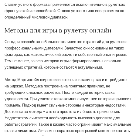
Ставки устного формата применяются исключительно в рулетках
французской и европейской. Ставка устного типа совершается на
определённый числовой диапазон.
Методы для игры в рулетку онлайн
Сегодня разработано большое количество стратегий для рулетки с
профессиональными дилерами. Зачастую они основаны на таких
факторах, как математический расчет и собственный опыт игроков.
Тем не менее, за всю историю игры сформировались несколько
успешных стратегий, которые остаются актуальными.
Метод Мартингейл широко известен как в казино, так и в трейдинге
на биржах. Методика построена на понятных правилах, не
требующих сложных расчётов. После каждой потери ставка
удваивается. При успехе ставка компенсирует все потери и приносит
прибыль. Подход имеет сильные стороны и некоторые недостатки.
Достоинство метода – это его простота и лёгкость применения.
Недостатком считается необходимость высокого депозита для
работы стратегии. Также в казино часто ограничивают максимальные
ставки лимитами. Из-за многократных проигрышей может не хватить