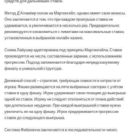
средств для дальнейших ставок.
Метод Д’Аламбер похож на Мартингейл, однако имеет свои нюансы.
Оно заключается в том, что при каждом проигрыше ставка не
удваивается, а увеличивается в несколько раз. Предварительно
рекомендуется ознакомиться с лимитами на максимальные ставки,
установленные в выбранном онлайн-казино.
Схема Лабушер адаптирована под принципы Мартингейла. Ставки
производятся на числа, составленные заранее, с использованием
прогрессии. Подход запоминается благодаря непредсказуемому
финалу и уникальной структуре.
Денежный способ – стратегия, требующая ловкости и хитрости от
игрока. Фишки размещаются на пяти выбранных секторах с учётом
ставки в одну фишку. Игрок удерживает свою позицию до выигрыша
одной из ставок. Игроку не следует отклоняться от плана действий
при длительных неудачах. При каждой выигрышной ставке нужно
увеличить ее на одну фишку. Игрок придерживается прогрессии
ставок до следующего выигрыша.
Система Фибоначчи заключается в последовательности чисел,