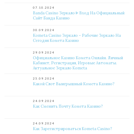
07.10.2024
Banda Casino Зеркало ᐈ Вход На Официальный
Сайт Банда Казино
30.09.2024
Kometa Casino Зеркало – Рабочие Зеркало На
Сегодня Комета Казино
29.09.2024
Официальное Казино Комета Онлайн. Личный
Кабинет, Регистрация, Игровые Автоматы.
Актуальное Зеркало Kometa
25.09.2024
Какой Слот Выигрышный Комета Казино?
24.09.2024
Как Сменить Почту Комета Казино?
24.09.2024
Как Зарегистрироваться Kometa Casino?