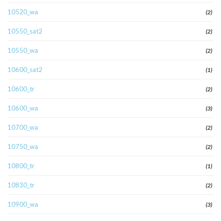
10520_wa
(2)
10550_sat2
(2)
10550_wa
(2)
10600_sat2
(1)
10600_tr
(2)
10600_wa
(3)
10700_wa
(2)
10750_wa
(2)
10800_tr
(1)
10830_tr
(2)
10900_wa
(3)