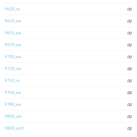
9620_ru
(1)
9650_wa
(1)
9655_wa
(1)
9670_wa
(1)
9700_wa
(1)
9720_sat
(2)
9750_ru
(1)
9760_wa
(2)
9780_wa
(1)
9800_sat
(1)
9800_sat2
(1)