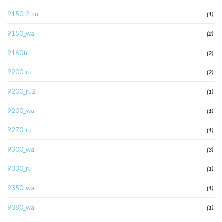
9150-2_ru
(1)
9150_wa
(2)
9160tr
(2)
9200_ru
(2)
9200_ru2
(1)
9200_wa
(1)
9270_ru
(1)
9300_wa
(3)
9330_ru
(1)
9350_wa
(1)
9380_wa
(1)