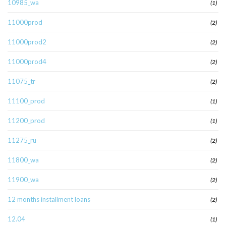
10985_wa
(1)
11000prod
(2)
11000prod2
(2)
11000prod4
(2)
11075_tr
(2)
11100_prod
(1)
11200_prod
(1)
11275_ru
(2)
11800_wa
(2)
11900_wa
(2)
12 months installment loans
(2)
12.04
(1)