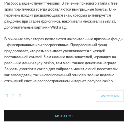
Разброса задействуют freespins. В течение призового этапа с free
spins практически всегда добавляются выигрышные бонусы. В их
перечень входит расширяющийся знак, который активируется
рандомно при старте фриспинов, накопители множители выплат,
дополнительные картинки Wild и т.д.
В обычных эмуляторах появляются накопительные призовые фонды
– фиксированные или прогрессивные. Прогрессивный фонд
предполагает, что размер выплат увеличивается с каждой
поставленной суммой. Чем больше пользователей, играющих на
реальные деньги в joy casino, тем масштабнее денежная награда.
Забрать джекпот в cazino для хайролла может любой посетитель:
как завсегдатай, так и новоиспеченный гемблер, только недавно
открывший счет на распространенном интернет-ресурсе casino.
Weiterlesen
ABOUT ME