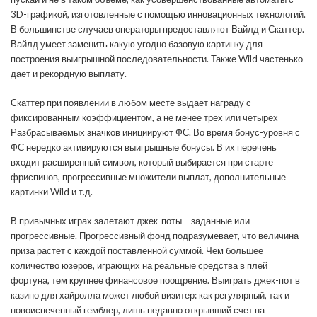
3D-графикой, изготовленные с помощью инновационных технологий.
В большинстве случаев операторы предоставляют Вайлд и Скаттер.
Вайлд умеет заменить какую угодно базовую картинку для
построения выигрышной последовательности. Также Wild частенько
дает и рекордную выплату.
Скаттер при появлении в любом месте выдает награду с
фиксированным коэффициентом, а не менее трех или четырех
Разбрасываемых значков инициируют ФС. Во время бонус-уровня с
ФС нередко активируются выигрышные бонусы. В их перечень
входит расширенный символ, который выбирается при старте
фриспинов, прогрессивные множители выплат, дополнительные
картинки Wild и т.д.
В привычных играх залетают джек-поты – заданные или
прогрессивные. Прогрессивный фонд подразумевает, что величина
приза растет с каждой поставленной суммой. Чем большее
количество юзеров, играющих на реальные средства в плей
фортуна, тем крупнее финансовое поощрение. Выиграть джек-пот в
казино для хайролла может любой визитер: как регулярный, так и
новоиспеченный гемблер, лишь недавно открывший счет на