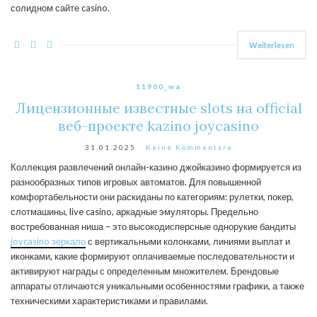
солидном сайте casino.
Weiterlesen
11900_wa
Лицензионные известные slots на official
веб-проекте kazino joycasino
31.01.2025
Keine Kommentare
Коллекция развлечений онлайн-казино джойказино формируется из
разнообразных типов игровых автоматов. Для повышенной
комфортабельности они раскиданы по категориям: рулетки, покер,
слотмашины, live casino, аркадные эмуляторы. Предельно
востребованная ниша – это высокодисперсные однорукие бандиты
joycasino зеркало
с вертикальными колонками, линиями выплат и
иконками, какие формируют оплачиваемые последовательности и
активируют награды с определенным множителем. Брендовые
аппараты отличаются уникальными особенностями графики, а также
техническими характеристиками и правилами.