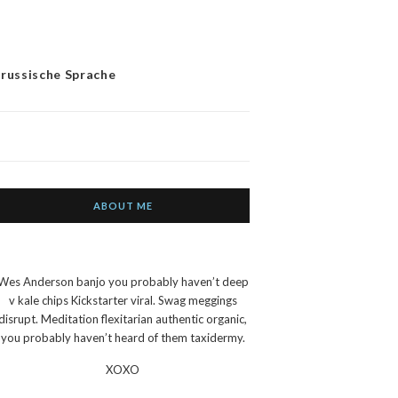
 russische Sprache
ABOUT ME
Wes Anderson banjo you probably haven’t deep
v kale chips Kickstarter viral. Swag meggings
disrupt. Meditation flexitarian authentic organic,
you probably haven’t heard of them taxidermy.
XOXO