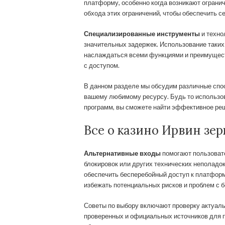
платформу, особенно когда возникают огранич
обхода этих ограничений, чтобы обеспечить с
Специализированные инструменты
и техно
значительных задержек. Использование таких
наслаждаться всеми функциями и преимущес
с доступом.
В данном разделе мы обсудим различные спос
вашему любимому ресурсу. Будь то использо
программ, вы сможете найти эффективное ре
Все о казино Ирвин зе
Альтернативные входы
помогают пользовате
блокировок или других технических неполадок
обеспечить бесперебойный доступ к платформ
избежать потенциальных рисков и проблем с 
Советы по выбору включают проверку актуал
проверенных и официальных источников для 