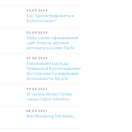
24.09.2024
Как Зарегистрироваться
Kometa Casino?
05.09.2024
Gizbo casino официальный
сайт: бонусы, игровые
автоматы в казино Гизбо
30.06.2024
Наковальня Надежды
Гришаевой Вдохновляющие
Достижения Расширяющие
Возможности Людей
19.04.2021
£5 various Money On line
casino Online websites
08.09.2021
Ndz Mossberg 500 Safety