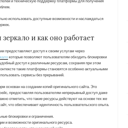
вателей и техническую поддержку платформы для получения
облем.
ально использовать доступные возможности и наслаждаться
ержек.
 зеркало и как оно работает
ии предоставляют доступ к своим услугам через
ркало
которые позволяют пользователям обходить блокировки
удобный доступ к различным ресурсам, сохраняя при этом
контексте такие платформы становятся особенно актуальными
пользовать сервисы без прерываний.
м основан на создании копий оригинального сайта. Это
рфейс, предоставляя пользователям непрерывный доступ даже
ажно отметить, что такие ресурсы действуют на основе тех же
сайт, что обеспечивает идентичность пользовательского опыта.
ные блокировки и ограничения.
ии и возможности оригинального ресурса.