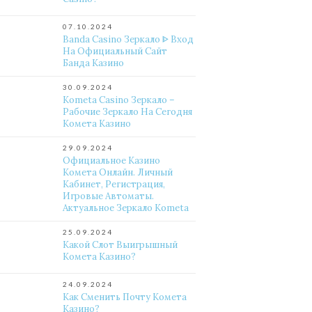
07.10.2024
Banda Casino Зеркало ᐈ Вход
На Официальный Сайт
Банда Казино
30.09.2024
Kometa Casino Зеркало –
Рабочие Зеркало На Сегодня
Комета Казино
29.09.2024
Официальное Казино
Комета Онлайн. Личный
Кабинет, Регистрация,
Игровые Автоматы.
Актуальное Зеркало Kometa
25.09.2024
Какой Слот Выигрышный
Комета Казино?
24.09.2024
Как Сменить Почту Комета
Казино?