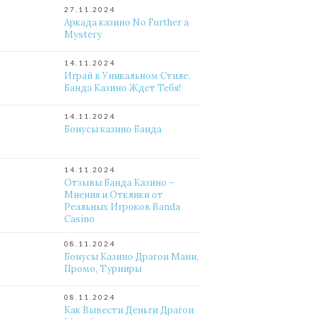
27.11.2024
Аркада казино No Further a
Mystery
14.11.2024
Играй в Уникальном Стиле:
Банда Казино Ждет Тебя!
14.11.2024
Бонусы казино Банда
14.11.2024
Отзывы Банда Казино –
Мнения и Отклики от
Реальных Игроков Banda
Casino
08.11.2024
Бонусы Казино Драгон Мани,
Промо, Турниры
08.11.2024
Как Вывести Деньги Драгон