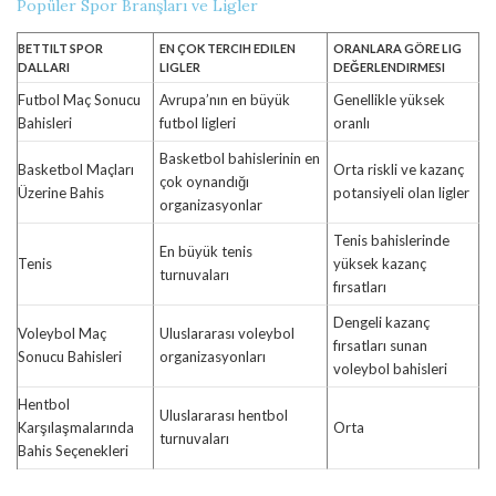
Popüler Spor Branşları ve Ligler
BETTILT SPOR
EN ÇOK TERCIH EDILEN
ORANLARA GÖRE LIG
DALLARI
LIGLER
DEĞERLENDIRMESI
Futbol Maç Sonucu
Avrupa’nın en büyük
Genellikle yüksek
Bahisleri
futbol ligleri
oranlı
Basketbol bahislerinin en
Basketbol Maçları
Orta riskli ve kazanç
çok oynandığı
Üzerine Bahis
potansiyeli olan ligler
organizasyonlar
Tenis bahislerinde
En büyük tenis
Tenis
yüksek kazanç
turnuvaları
fırsatları
Dengeli kazanç
Voleybol Maç
Uluslararası voleybol
fırsatları sunan
Sonucu Bahisleri
organizasyonları
voleybol bahisleri
Hentbol
Uluslararası hentbol
Karşılaşmalarında
Orta
turnuvaları
Bahis Seçenekleri