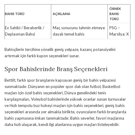
ÖRNEK
BAHIS TÜRÜ
AÇIKLAMA
BAHIS
TÜRÜ
Ev Sahibi / Beraberlik /
Maç sonucunu tahmin etmeye
PSG –
Deplasman Bahsi
dayalı temel bahis
Marsilya: X
Bahisçilerin tercihine yönelik geniş yelpaze, kazanç potansiyelini
artırmak için farklı kupon seçenekleri sunar.
Spor Bahislerinde Branş Seçenekleri
Bettilt, farklı spor branşlarını kapsayan geniş bir bahis yelpazesi
sunmaktadır. Dünyanın en popüler spor dalı olan futbol, Basketbol
maçları için özel bahis seçenekleri, Dünya genelindeki tenis
karşılaşmaları, Voleybol bahislerinde yüksek oranlar sunan turnuvalar
ve Hızlı tempolu buz hokeyi maçları için bahis seçenekleri, geniş bahis
seçenekleri arasında yer almakla birlikte, oyuncuların farklı branşlarda
bahis yapmasına imkan tanımaktadır. Bahis severler, favori maçlarına
daha hızlı ulaşarak, kendi ilgi alanlarına uygun maçları listeleyebilir.