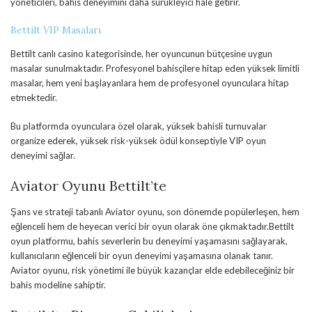
yöneticileri, bahis deneyimini daha sürükleyici hale getirir.
Bettilt VIP Masaları
Bettilt canlı casino kategorisinde, her oyuncunun bütçesine uygun
masalar sunulmaktadır. Profesyonel bahisçilere hitap eden yüksek limitli
masalar, hem yeni başlayanlara hem de profesyonel oyunculara hitap
etmektedir.
Bu platformda oyunculara özel olarak, yüksek bahisli turnuvalar
organize ederek, yüksek risk-yüksek ödül konseptiyle VIP oyun
deneyimi sağlar.
Aviator Oyunu Bettilt’te
Şans ve strateji tabanlı Aviator oyunu, son dönemde popülerleşen, hem
eğlenceli hem de heyecan verici bir oyun olarak öne çıkmaktadır.Bettilt
oyun platformu, bahis severlerin bu deneyimi yaşamasını sağlayarak,
kullanıcıların eğlenceli bir oyun deneyimi yaşamasına olanak tanır.
Aviator oyunu, risk yönetimi ile büyük kazançlar elde edebileceğiniz bir
bahis modeline sahiptir.