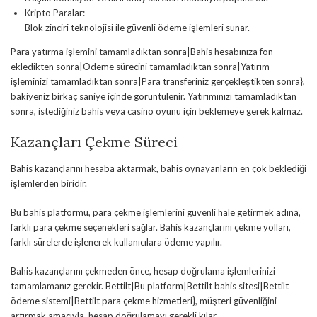
Kripto Paralar:
Blok zinciri teknolojisi ile güvenli ödeme işlemleri sunar.
Para yatırma işlemini tamamladıktan sonra|Bahis hesabınıza fon
ekledikten sonra|Ödeme sürecini tamamladıktan sonra|Yatırım
işleminizi tamamladıktan sonra|Para transferiniz gerçekleştikten sonra},
bakiyeniz birkaç saniye içinde görüntülenir. Yatırımınızı tamamladıktan
sonra, istediğiniz bahis veya casino oyunu için beklemeye gerek kalmaz.
Kazançları Çekme Süreci
Bahis kazançlarını hesaba aktarmak, bahis oynayanların en çok beklediği
işlemlerden biridir.
Bu bahis platformu, para çekme işlemlerini güvenli hale getirmek adına,
farklı para çekme seçenekleri sağlar. Bahis kazançlarını çekme yolları,
farklı sürelerde işlenerek kullanıcılara ödeme yapılır.
Bahis kazançlarını çekmeden önce, hesap doğrulama işlemlerinizi
tamamlamanız gerekir. Bettilt|Bu platform|Bettilt bahis sitesi|Bettilt
ödeme sistemi|Bettilt para çekme hizmetleri}, müşteri güvenliğini
artırmak amacıyla, hesap doğrulamayı gerekli kılar.