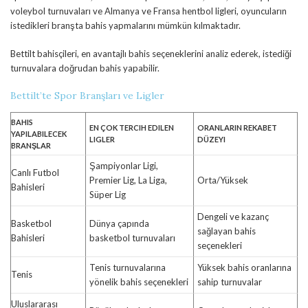
voleybol turnuvaları ve Almanya ve Fransa hentbol ligleri, oyuncuların
istedikleri branşta bahis yapmalarını mümkün kılmaktadır.
Bettilt bahisçileri, en avantajlı bahis seçeneklerini analiz ederek, istediği
turnuvalara doğrudan bahis yapabilir.
Bettilt’te Spor Branşları ve Ligler
BAHIS
EN ÇOK TERCIH EDILEN
ORANLARIN REKABET
YAPILABILECEK
LIGLER
DÜZEYI
BRANŞLAR
Şampiyonlar Ligi,
Canlı Futbol
Premier Lig, La Liga,
Orta/Yüksek
Bahisleri
Süper Lig
Dengeli ve kazanç
Basketbol
Dünya çapında
sağlayan bahis
Bahisleri
basketbol turnuvaları
seçenekleri
Tenis turnuvalarına
Yüksek bahis oranlarına
Tenis
yönelik bahis seçenekleri
sahip turnuvalar
Uluslararası