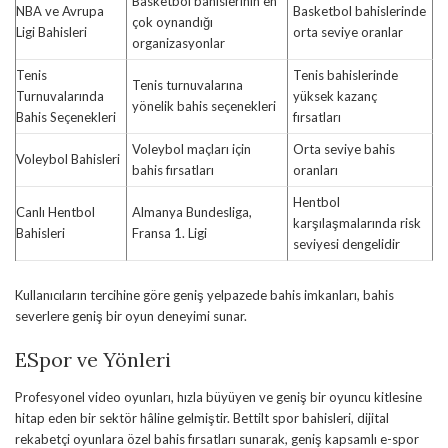
Basketbol bahislerinin en
NBA ve Avrupa
Basketbol bahislerinde
çok oynandığı
Ligi Bahisleri
orta seviye oranlar
organizasyonlar
Tenis
Tenis bahislerinde
Tenis turnuvalarına
Turnuvalarında
yüksek kazanç
yönelik bahis seçenekleri
Bahis Seçenekleri
fırsatları
Voleybol maçları için
Orta seviye bahis
Voleybol Bahisleri
bahis fırsatları
oranları
Hentbol
Canlı Hentbol
Almanya Bundesliga,
karşılaşmalarında risk
Bahisleri
Fransa 1. Ligi
seviyesi dengelidir
Kullanıcıların tercihine göre geniş yelpazede bahis imkanları, bahis
severlere geniş bir oyun deneyimi sunar.
ESpor ve Yönleri
Profesyonel video oyunları, hızla büyüyen ve geniş bir oyuncu kitlesine
hitap eden bir sektör hâline gelmiştir. Bettilt spor bahisleri, dijital
rekabetçi oyunlara özel bahis fırsatları sunarak, geniş kapsamlı e-spor