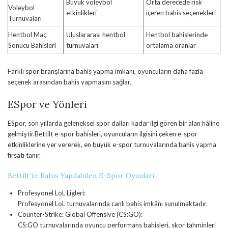
Büyük voleybol
Orta derecede risk
Voleybol
etkinlikleri
içeren bahis seçenekleri
Turnuvaları
Hentbol Maç
Uluslararası hentbol
Hentbol bahislerinde
Sonucu Bahisleri
turnuvaları
ortalama oranlar
Farklı spor branşlarına bahis yapma imkanı, oyuncuların daha fazla
seçenek arasından bahis yapmasını sağlar.
ESpor ve Yönleri
ESpor, son yıllarda geleneksel spor dalları kadar ilgi gören bir alan hâline
gelmiştir.Bettilt e-spor bahisleri, oyuncuların ilgisini çeken e-spor
etkinliklerine yer vererek, en büyük e-spor turnuvalarında bahis yapma
fırsatı tanır.
Bettilt’te Bahis Yapılabilen E-Spor Oyunları
Profesyonel LoL Ligleri:
Profesyonel LoL turnuvalarında canlı bahis imkânı sunulmaktadır.
Counter-Strike: Global Offensive (CS:GO):
CS:GO turnuvalarında oyuncu performans bahisleri, skor tahminleri