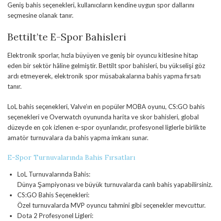
Geniş bahis seçenekleri, kullanıcıların kendine uygun spor dallarını
seçmesine olanak tanır.
Bettilt’te E-Spor Bahisleri
Elektronik sporlar, hızla büyüyen ve geniş bir oyuncu kitlesine hitap
eden bir sektör hâline gelmiştir. Bettilt spor bahisleri, bu yükselişi göz
ardı etmeyerek, elektronik spor müsabakalarına bahis yapma fırsatı
tanır.
LoL bahis seçenekleri, Valve’ın en popüler MOBA oyunu, CS:GO bahis
seçenekleri ve Overwatch oyununda harita ve skor bahisleri, global
düzeyde en çok izlenen e-spor oyunlarıdır, profesyonel liglerle birlikte
amatör turnuvalara da bahis yapma imkanı sunar.
E-Spor Turnuvalarında Bahis Fırsatları
LoL Turnuvalarında Bahis:
Dünya Şampiyonası ve büyük turnuvalarda canlı bahis yapabilirsiniz.
CS:GO Bahis Seçenekleri:
Özel turnuvalarda MVP oyuncu tahmini gibi seçenekler mevcuttur.
Dota 2 Profesyonel Ligleri: