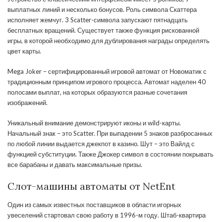
выплатных линий и несколько бонусов. Роль символа Скаттера
исполняет жемчуг. 3 Scatter-символа запускают пятнадцать
бесплатных вращений. Существует также функция рискованной
игры, в которой необходимо для дублирования награды определять
цвет карты.
Mega Joker – сертифицированный игровой автомат от Новоматик с
традиционным принципом игрового процесса. Автомат наделен 40
полосами выплат, на которых образуются разные сочетания
изображений.
Уникальный внимание демонстрируют иконы и wild-карты.
Начальный знак – это Scatter. При выпадении 5 знаков разбросанных
по любой линии выдается джекпот в казино. Шут – это Вайлд с
функцией субституции. Также Джокер символ в состоянии покрывать
все барабаны и давать максимальные призы.
Слот-машины автоматы от NetEnt
Один из самых известных поставщиков в области игорных
увеселений стартовал свою работу в 1996-м году. Штаб-квартира