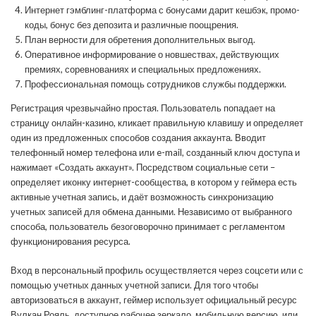
Интернет гэмблинг-платформа с бонусами дарит кешбэк, промо-
коды, бонус без депозита и различные поощрения.
План верности для обретения дополнительных выгод.
Оперативное информирование о новшествах, действующих
премиях, соревнованиях и специальных предложениях.
Профессиональная помощь сотрудников службы поддержки.
Регистрация чрезвычайно простая. Пользователь попадает на
страницу онлайн-казино, кликает правильную клавишу и определяет
один из предложенных способов создания аккаунта. Вводит
телефонный номер телефона или e-mail, созданный ключ доступа и
нажимает «Создать аккаунт». Посредством социальные сети –
определяет иконку интернет-сообщества, в котором у геймера есть
активные учетная запись, и даёт возможность синхронизацию
учетных записей для обмена данными. Независимо от выбранного
способа, пользователь безоговорочно принимает с регламентом
функционирования ресурса.
Вход в персональный профиль осуществляется через соцсети или с
помощью учетных данных учетной записи. Для того чтобы
авторизоваться в аккаунт, геймер использует официальный ресурс
Вулкан Рояль, доступное рабочее зеркало, мобильную версию, или