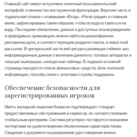
Главный сайт имеет интуитивно понятный пользовательский
интерфейс и множество инструментов фильтрации. Верхняя часть и
подвальная планки с клавишами «Вход», «Регистрация» и главным
меню, зафиксированы таким образом, чтобы всегда оставаться на
виду. Последние обновления, данные о доступных вознаграждениях
и проводимых промоакциях можно найти на разнообразном
рекламном щите, в соответствующем разделе списка, в новостной
рассылке. В центральной части веб-ресурса размещен гейминг зал,
информационные данные о величине джекпота, топовых аппаратах и
текущих выигрышах, конкурсные таблицы. В подвале основной
страницы находится список финансовых средств, блок полезной
информации, способы связи с агентами службы поддержки.
Обеспечение безопасности для
зарегистрированных игроков
Иметь валидной лицензии Кюрасао подтверждает стандарт
предоставляемых обслуживания и сервисов, их соответствование
глобальным критериям. Система регулярно тестируется внешними
экспертами на удовлетворение объявленным характеристикам.
Сведения о документе на разрешение удостоверении можно