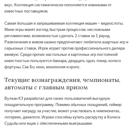
вкус. Коллекция систематически пополняется новинками от
известных поставщиков.
Самая большая и запрашиваемая коллекция машин – видеослоты.
Мини-игры манят взгляд быстрым процессом, несложными
регламентами, возможностью сделать 2 ставки за 1 раунд.
Развлечения в живом казино предпочитают любители азартных игр и
серьезных ставок. Игрок играет против профессионального дилера
вживую. Среди прочих настольных и карточных игр постоянной
известностью пользуются баккара, двадцать одно, покер, колесо
фортуны, Сик Бо, кено, монополия и крэпс.
Текущие вознаграждения, чемпионаты,
автоматы с главным призом
Вулкан КЗ разработал для своих пользователей выгодную
поощрительную программу. Помимо обычных поощрений, геймер
получает награду за участие, может участвовать в чемпионатах,
лотереях, джекпоте. Игроки способны купить раскрутку в Колесе
Судьбы или ящик с обеспеченными выигрышами.