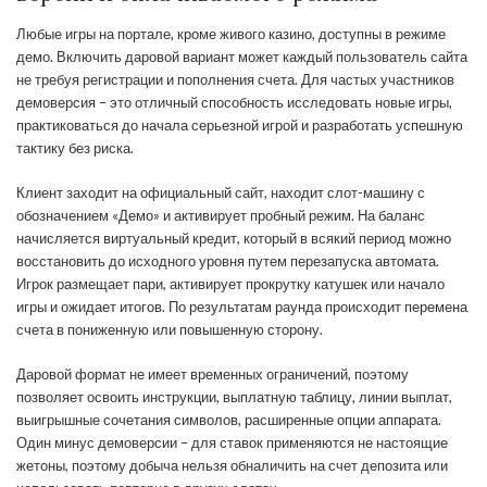
Любые игры на портале, кроме живого казино, доступны в режиме
демо. Включить даровой вариант может каждый пользователь сайта
не требуя регистрации и пополнения счета. Для частых участников
демоверсия – это отличный способность исследовать новые игры,
практиковаться до начала серьезной игрой и разработать успешную
тактику без риска.
Клиент заходит на официальный сайт, находит слот-машину с
обозначением «Демо» и активирует пробный режим. На баланс
начисляется виртуальный кредит, который в всякий период можно
восстановить до исходного уровня путем перезапуска автомата.
Игрок размещает пари, активирует прокрутку катушек или начало
игры и ожидает итогов. По результатам раунда происходит перемена
счета в пониженную или повышенную сторону.
Даровой формат не имеет временных ограничений, поэтому
позволяет освоить инструкции, выплатную таблицу, линии выплат,
выигрышные сочетания символов, расширенные опции аппарата.
Один минус демоверсии – для ставок применяются не настоящие
жетоны, поэтому добыча нельзя обналичить на счет депозита или