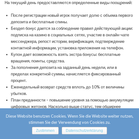
На текущий день предоставляются определенные виды поощрений:
После регистрации новый игрок получает долю с объема первого
депозита и бесплатные спины.
Бездеп бонус дается за соблюдение правил действующей акции:
подписка на казино в социальных сетях, участие в онлайн-чате
мессенджера, репост истории, верификация, подтверждение
контактной информации, установка приложения на телефон.
Купон дает возможность взять экстра бонусы: бесплатные
вращения, поинты, средства.
За пополнения депозита на заданный день недели, или в
пределах конкретной суммы, начисляется фиксированный
процент.
Еженедельный возврат средств вплоть до 10% от величины
убытков.
План преданности – повышение уровня за помощью аккумуляции
цифровых жетонов. Насколько выше статус, тем обширнее
вознаграждений получает участник.
Diese Website benutzen Cookies. Wenn Sie die Website weiter nutzen,
stimmen Sie der Verwendung von Cookies zu.
В лотерее участвует участие любой хотящий. Тиражный билет
возможно заполучить как вознаграждения при включение бонуса.
Zustimmen
Datenschutzerklärung
Насколько большее число талонов, следовательно выше