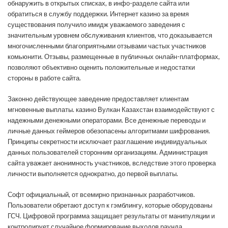
обнаружить в открытых списках, в инфо-разделе сайта или
обратиться в службу поддержки. Интернет казино за время
существования получило имидж уважаемого заведения с
значительным уровнем обслуживания клиентов, что доказывается
многочисленными благоприятными отзывами частых участников
комьюнити. Отзывы, размещенные в публичных онлайн-платформах,
позволяют объективно оценить положительные и недостатки
стороны в работе сайта.
Законно действующее заведение предоставляет клиентам
мгновенные выплаты. казино Вулкан Казахстан взаимодействуют с
надежными денежными операторами. Все денежные переводы и
личные данных геймеров обезопасены алгоритмами шифрования.
Принципы секретности исключает разглашение индивидуальных
данных пользователей сторонним организациям. Администрация
сайта уважает анонимность участников, вследствие этого проверка
личности выполняется однократно, до первой выплаты.
Софт официальный, от всемирно признанных разработчиков.
Пользователи обретают доступ к гэмблингу, которые оборудованы
ГСЧ. Цифровой программа защищает результаты от манипуляции и
контролирует случайное формирование выходов раунда.