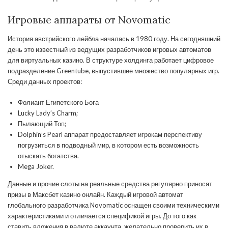
Игровые аппараты от Novomatic
История австрийского лейбла началась в 1980 году. На сегодняшний
день это известный из ведущих разработчиков игровых автоматов
для виртуальных казино. В структуре холдинга работает цифровое
подразделение Greentube, выпустившее множество популярных игр.
Среди данных проектов:
Фолиант Египетского Бога
Lucky Lady’s Charm;
Пылающий Топ;
Dolphin’s Pearl аппарат предоставляет игрокам перспективу
погрузиться в подводный мир, в котором есть возможность
отыскать богатства.
Mega Joker.
Данные и прочие слоты на реальные средства регулярно приносят
призы в Максбет казино онлайн. Каждый игровой автомат
глобального разработчика Novomatic оснащен своими техническими
характеристиками и отличается спецификой игры. До того как
ставить вложения в валюте аккаунта, желательно проверить их в