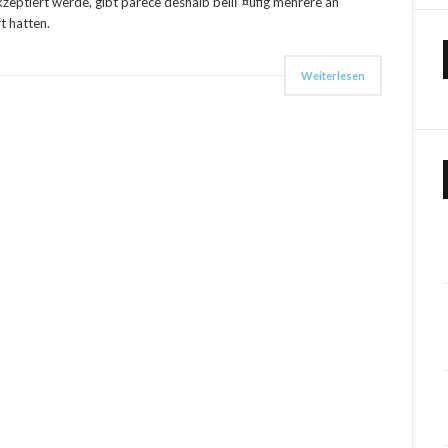
akzeptiert werde, gibt parece deshalb beilГ¤ufig mehrere an
t hatten.
Weiterlesen