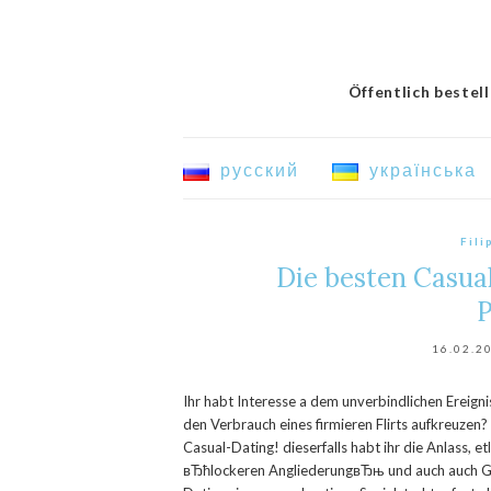
Öffentlich bestel
русский
українська
Fili
Die besten Casua
P
16.02.2
Ihr habt Interesse a dem unverbindlichen Ereig
den Verbrauch eines firmieren Flirts aufkreuzen?
Casual-Dating! dieserfalls habt ihr die Anlass, 
вЂћlockeren AngliederungвЂњ und auch auch Gele