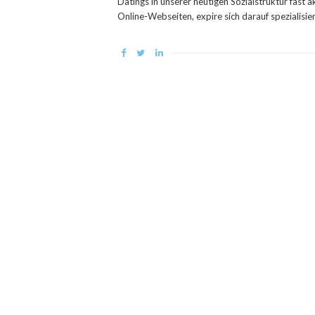
Datings in unserer heutigen Sozialstruktur fast 
Online-Webseiten, expire sich darauf spezialisier