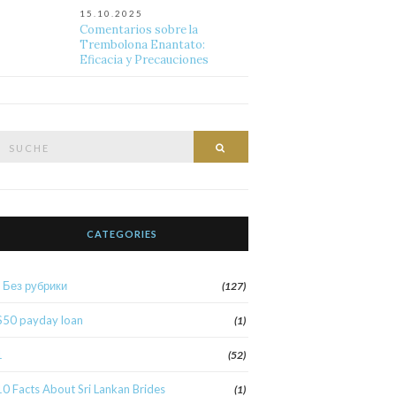
15.10.2025
Comentarios sobre la
Trembolona Enantato:
Eficacia y Precauciones
Suche
Suche
nach:
CATEGORIES
! Без рубрики
(127)
$50 payday loan
(1)
1
(52)
10 Facts About Sri Lankan Brides
(1)