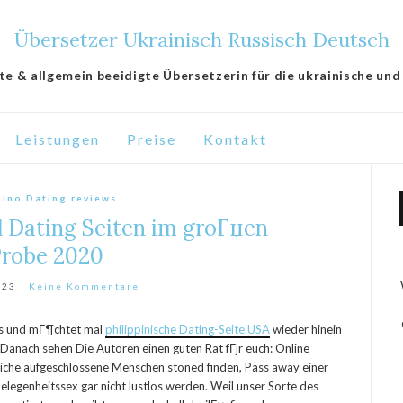
Übersetzer Ukrainisch Russisch Deutsch
lte & allgemein beeidigte Übersetzerin für die ukrainische und
Leistungen
Preise
Kontakt
pino Dating reviews
l Dating Seiten im groГџen
robe 2020
023
Keine Kommentare
nis und mГ¶chtet mal
philippinische Dating-Seite USA
wieder hinein
 Danach sehen Die Autoren einen guten Rat fГјr euch: Online
etliche aufgeschlossene Menschen stoned finden, Pass away einer
genheitssex gar nicht lustlos werden. Weil unser Sorte des