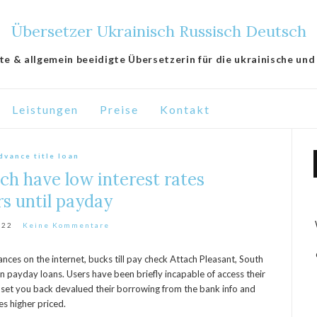
Übersetzer Ukrainisch Russisch Deutsch
lte & allgemein beeidigte Übersetzerin für die ukrainische und
Leistungen
Preise
Kontakt
dvance title loan
ch have low interest rates
rs until payday
022
Keine Kommentare
es on the internet, bucks till pay check Attach Pleasant, South
n payday loans. Users have been briefly incapable of access their
 set you back devalued their borrowing from the bank info and
s higher priced.