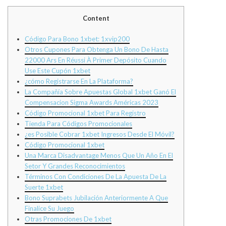
Content
Código Para Bono 1xbet: 1xvip200
Otros Cupones Para Obtenga Un Bono De Hasta
22000 Ars En Réussi À Primer Depósito Cuando
Use Este Cupón 1xbet
¿cómo Registrarse En La Plataforma?
La Compañía Sobre Apuestas Global 1xbet Ganó El
Compensacion Sigma Awards Américas 2023
Código Promocional 1xbet Para Registro
Tienda Para Códigos Promocionales
¿es Posible Cobrar 1xbet Ingresos Desde El Móvil?
Código Promocional 1xbet
Una Marca Disadvantage Menos Que Un Año En El
Setor Y Grandes Reconocimientos
Términos Con Condiciones De La Apuesta De La
Suerte 1xbet
Bono Suprabets Jubilación Anteriormente A Que
Finalice Su Juego
Otras Promociones De 1xbet