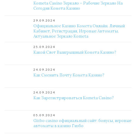
Kometa Casino Зеркало – Рабочие Зеркало На
Сегодня Комета Казино
29.09.2024
Официальное Казино Комета Онлайн. Личный
Кабинет, Регистрация, Игровые Автоматы.
Актуальное Зеркало Kometa
25.09.2024
Какой Слот Выигрышный Комета Казино?
24.09.2024
Как Сменить Почту Комета Казино?
24.09.2024
Как Зарегистрироваться Kometa Casino?
05.09.2024
Gizbo casino официальный сайт: бонусы, игровые
автоматы в казино Гизбо