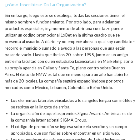
¿cómo Inscribirse En La Organizacion?
Sin embargo, luego este se despliega, todas las secciones tienen el
mismo nombre y funcionamiento. Por otro lado, para adelantar
productos especiales, ing momento de abrir una cuenta ze puede
utilizar un codigo promocional 1xBet en la última cuadro que se
presenta al usuario. A diario –y no empecé ahora o qual soy candidato–
recorro el municipio sumado a ayudo a las personas que una están
pasando vacio. Hasta que the los 20, sobre 1995, junto an un amigo
entre ma facultad con quien estudiaba Licenciatura en Marketing, abrió
su propia agencia en Callao y Santa Fe, pleno centro sobre Buenos
Aires. El éxito de NMW es tal que en menos para un año han abierto
más de 20 locales. La compañía seguirá expandiéndose por otros
mercados como México, Lebanon, Colombia o Reino Unido.
Los elementos laterales vinculados a los angeles lengua son inútiles y
se repiten en la lingote de arriba.
La organización de aquellas premios Sigma Awards Américas es de
la companhia internacional SIGMA Group.
El código de promoción se ingresa sobre ela sección y un campo
apropiados, que son fáciles sobre encontrar en un sitio web.
Los proveedores de software para casino de 1xbet incluyen an