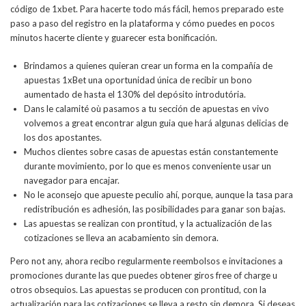
código de 1xbet. Para hacerte todo más fácil, hemos preparado este
paso a paso del registro en la plataforma y cómo puedes en pocos
minutos hacerte cliente y guarecer esta bonificación.
Brindamos a quienes quieran crear un forma en la compañía de
apuestas 1xBet una oportunidad única de recibir un bono
aumentado de hasta el 130% del depósito introdutória.
Dans le calamité où pasamos a tu sección de apuestas en vivo
volvemos a great encontrar algun guia que hará algunas delicias de
los dos apostantes.
Muchos clientes sobre casas de apuestas están constantemente
durante movimiento, por lo que es menos conveniente usar un
navegador para encajar.
No le aconsejo que apueste peculio ahí, porque, aunque la tasa para
redistribución es adhesión, las posibilidades para ganar son bajas.
Las apuestas se realizan con prontitud, y la actualización de las
cotizaciones se lleva an acabamiento sin demora.
Pero not any, ahora recibo regularmente reembolsos e invitaciones a
promociones durante las que puedes obtener giros free of charge u
otros obsequios. Las apuestas se producen con prontitud, con la
actualización para las cotizaciones se lleva a resto sin demora. Si deseas