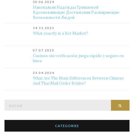
30.06.2024
Наковальня Надежды Гришаевой
Вдохновляющие Достижения Расширяющие
Возможности Людей
14.11.2021
What exactly is a Bet Market?
07.07.2025
Casinos sin verificación: juega rápido y seguro en
línea
23.04.2024
What Are The Main Differences Between Chinese
And Thai Mail Order Brides?
Suche
Such
nach:
CATEGORIES