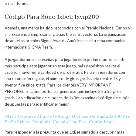
en la internet.
Código Para Bono 1xbet: 1xvip200
Además, una marca ha sido reconocida con el Premio Nacional Carlos V
a la Excelencia Empresarial gracias the su trayectoria. La organización
de aquellas premios Sigma Awards Américas es entre ma companhia
internacional SIGMA Team.
A juzgar durante las reseñas para jugadores experimentados, cuanto
más participa este jugador en este juego, más depósitos realiza el
usuario, mayor es la cantidad de giros gratis. Para mis jugadores con
una reputación regular, el número de giros gratis varía dentre 15 y
twenty-five giros gratis. Para los clientes VERY IMPORTANT
PERSONEL, el casino podra ser generoso que incluye 25 a 55 giros
gratis. La verificación de cupones de 1xBet examina el código de cupón
de apuestas para identificar el mejor.
Otros Cupones Afin De Obtenga Un Pase De Hasta 22000 Ars
En Su Primer Depósito Cuando Use Este Cupón 1xbet
Para responder a la pregunta qué es 1xBet sumado a descubrir más