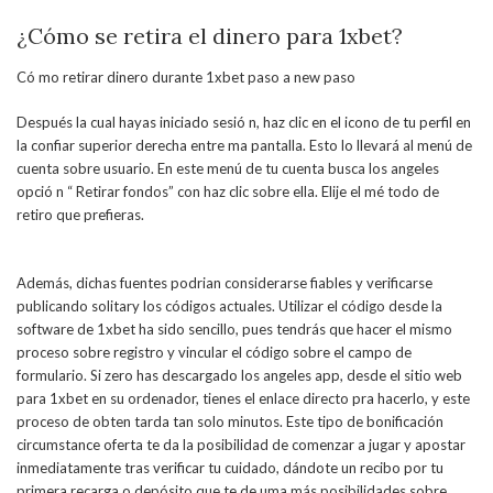
¿Cómo se retira el dinero para 1xbet?
Có mo retirar dinero durante 1xbet paso a new paso
Después la cual hayas iniciado sesió n, haz clic en el icono de tu perfil en
la confiar superior derecha entre ma pantalla. Esto lo llevará al menú de
cuenta sobre usuario. En este menú de tu cuenta busca los angeles
opció n “ Retirar fondos” con haz clic sobre ella. Elije el mé todo de
retiro que prefieras.
Además, dichas fuentes podrian considerarse fiables y verificarse
publicando solitary los códigos actuales. Utilizar el código desde la
software de 1xbet ha sido sencillo, pues tendrás que hacer el mismo
proceso sobre registro y vincular el código sobre el campo de
formulario. Si zero has descargado los angeles app, desde el sitio web
para 1xbet en su ordenador, tienes el enlace directo pra hacerlo, y este
proceso de obten tarda tan solo minutos. Este tipo de bonificación
circumstance oferta te da la posibilidad de comenzar a jugar y apostar
inmediatamente tras verificar tu cuidado, dándote un recibo por tu
primera recarga o depósito que te de uma más posibilidades sobre