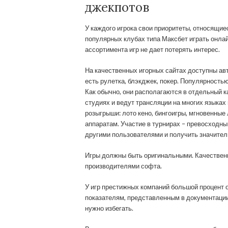
джекпотов
У каждого игрока свои приоритеты, относящие
популярных клубах типа Максбет играть онлай
ассортимента игр не дает потерять интерес.
На качественных игорных сайтах доступны ав
есть рулетка, блэкджек, покер. Популярност
Как обычно, они располагаются в отдельный к
студиях и ведут трансляции на многих языках
розыгрыши: лото кено, бингоигры, мгновенные
аппаратам. Участие в турнирах – превосходны
другими пользователями и получить значител
Игры должны быть оригинальными. Качествен
производителями софта.
У игр престижных компаний большой процент 
показателям, представленным в документации.
нужно избегать.