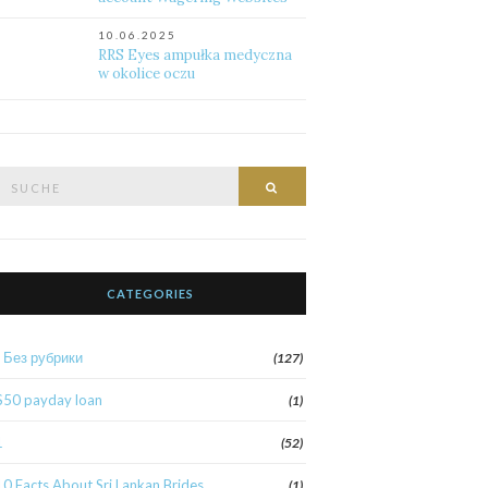
10.06.2025
RRS Eyes ampułka medyczna
w okolice oczu
Suche
Suche
nach:
CATEGORIES
! Без рубрики
(127)
$50 payday loan
(1)
1
(52)
10 Facts About Sri Lankan Brides
(1)