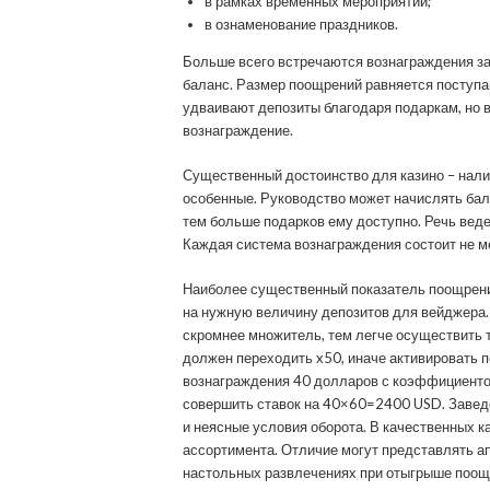
в рамках временных мероприятий;
в ознаменование праздников.
Больше всего встречаются вознаграждения за
баланс. Размер поощрений равняется поступа
удваивают депозиты благодаря подаркам, но в
вознаграждение.
Существенный достоинство для казино – нали
особенные. Руководство может начислять балл
тем больше подарков ему доступно. Речь веде
Каждая система вознаграждения состоит не ме
Наиболее существенный показатель поощрени
на нужную величину депозитов для вейджера.
скромнее множитель, тем легче осуществить 
должен переходить x50, иначе активировать п
вознаграждения 40 долларов с коэффициентом
совершить ставок на 40×60=2400 USD. Завед
и неясные условия оборота. В качественных к
ассортимента. Отличие могут представлять ап
настольных развлечениях при отыгрыше поощр