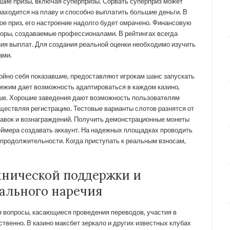
шие призы, включая суперпризы. Сорвать суперприз может
 находится на плаву и способно выплатить большие деньги. В
ное приз, его настроение надолго будет омрачено. Финансовую
зоры, создаваемые профессионалами. В рейтингах всегда
ия выплат. Для создания реальной оценки необходимо изучить
ами.
ойно себя показавшие, предоставляют игрокам шанс запускать
режим дает возможность адаптироваться в каждом казино,
учше. Хорошие заведения дают возможность пользователям
ществляя регистрацию. Тестовые варианты слотов разнятся от
тавок и вознаграждений. Получить демонстрационные монеты
еймера создавать аккаунт. На надежных площадках проводить
 продолжительности. Когда приступать к реальным взносам,
нической поддержки и
ального наречия
я вопросы, касающиеся проведения переводов, участия в
ственно. В казино максбет зеркало и других известных клубах