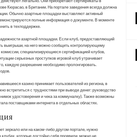
, действуют легально. Они приобретают сертификаты в
рове Кюрасао, в Британии. На портале заведения всегда должна
кации. Обычно азартные площадки выставляют активный
 демонстрируются полные информация о документе. В моменте
чнить в техподдержке.
надежности азартной площадки. Если клуб, предоставляющий
ать выигрыши, на него можно сообщить контролирующему
 комиссии, специализирующиеся сертификацией клубов,
итуации серьезных проступков игровой клуб утрачивает
го, каждую разрешение необходимо пролонгировать.
годов.
авившееся казино принимает пользователей из региона, в
ожно встретиться с трудностями при выводе денег: руководство
снимок удостоверения и чека за коммуналку). Также возможны
тала поставщиками интернета в отдельных областях.
ция
бет зеркало или на каком-либо другом портале, нужно
 в клубах, которые достойно себя проявили, можно не