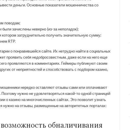
вывести деньги. Основные показатели мошенничества со
ым поводам;
 были зачислены неверно (из-за неполадок);
ри котором затруднительно получить значительную сумму;
внем RTP.
тарии о понравившейся сайте. Их нетрудно найти в социальных
жет проявить себя недобросовестным, даже если на него еще
всего проявляются в комментариях. Геймеры публикуют своим
других от неприятностей и способствовать с подбором казино,
: мошенники нередко оставляют отзывы сами или оплачивают
. Поэтому нужно не удовлетворяться какой-то одной страницей
ии о казино на многочисленных сайтах. Это позволит узнать
 нужно на отзывы, размещенные на авторитетных порталах:
и возможность обналичивания