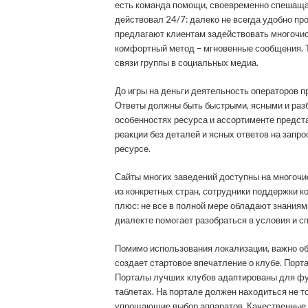
есть команда помощи, своевременно спешаща
действовал 24/7: далеко не всегда удобно п
предлагают клиентам задействовать многочи
комфортный метод – мгновенные сообщения. Т
связи группы в социальных медиа.
До игры на деньги деятельность операторов п
Ответы должны быть быстрыми, ясными и разб
особенностях ресурса и ассортименте предст
реакции без деталей и ясных ответов на запро
ресурсе.
Сайты многих заведений доступны на многочи
из конкретных стран, сотрудники поддержки к
плюс: не все в полной мере обладают знания
диалекте помогает разобраться в условия и с
Помимо использования локализации, важно об
создает стартовое впечатление о клубе. Пор
Порталы лучших клубов адаптированы для фу
таблетах. На портале должен находиться не т
упрощающие выбор аппаратов. Качественные 