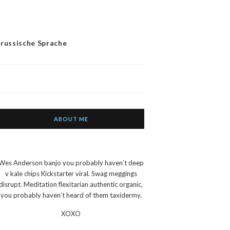
 russische Sprache
ABOUT ME
Wes Anderson banjo you probably haven’t deep
v kale chips Kickstarter viral. Swag meggings
disrupt. Meditation flexitarian authentic organic,
you probably haven’t heard of them taxidermy.
XOXO