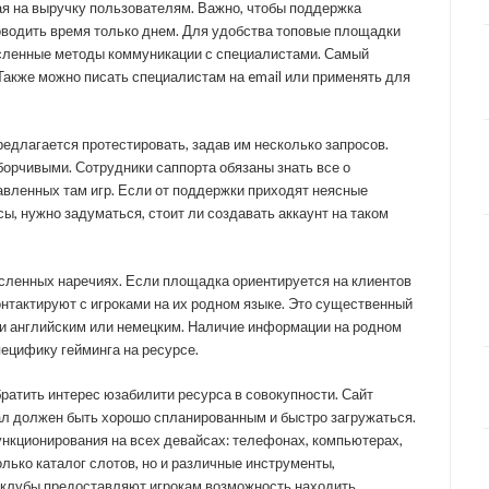
я на выручку пользователям. Важно, чтобы поддержка
роводить время только днем. Для удобства топовые площадки
сленные методы коммуникации с специалистами. Самый
акже можно писать специалистам на email или применять для
редлагается протестировать, задав им несколько запросов.
орчивыми. Сотрудники саппорта обязаны знать все о
авленных там игр. Если от поддержки приходят неясные
сы, нужно задуматься, стоит ли создавать аккаунт на таком
сленных наречиях. Если площадка ориентируется на клиентов
онтактируют с игроками на их родном языке. Это существенный
ми английским или немецким. Наличие информации на родном
пецифику гейминга на ресурсе.
ратить интерес юзабилити ресурса в совокупности. Сайт
тал должен быть хорошо спланированным и быстро загружаться.
нкционирования на всех девайсах: телефонах, компьютерах,
олько каталог слотов, но и различные инструменты,
клубы предоставляют игрокам возможность находить