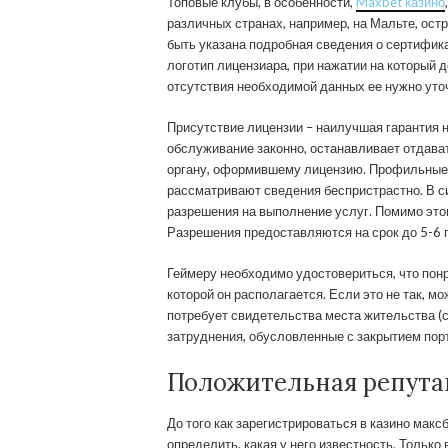
Топовые клубы, в особенности,
Maxbet казино
различных странах, например, на Мальте, ост
быть указана подробная сведения о сертифи
логотип лицензиара, при нажатии на который
отсутствия необходимой данных ее нужно уто
Присутствие лицензии – наилучшая гарантия 
обслуживание законно, останавливает отдав
органу, оформившему лицензию. Профильные
рассматривают сведения беспристрастно. В с
разрешения на выполнение услуг. Помимо это
Разрешения предоставляются на срок до 5-6 
Геймеру необходимо удостовериться, что понр
которой он располагается. Если это не так, м
потребует свидетельства места жительства (
затруднения, обусловленные с закрытием пор
Положительная репута
До того как зарегистрироваться в казино макс
определить, какая у него известность. Только