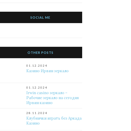
SOCIAL ME
OTHER POSTS
01.12.2024
Казино Ирвин зеркало
01.12.2024
Irwin casino зеркало –
Рабочие зеркало на сегодня
Ирвин казино
28.11.2024
Клубнички играть без Аркада
Казино