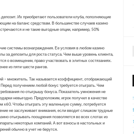
 депозит. Их приобретают пользователи клуба, пополняющие
ющим на баланс средствам. В большинстве случаев казино
стречаются и не такие выгодные опции, например, 50%
чие системы вознаграждения. Ее условия в любом казино
ы за депозиты для роста статуса. Чем выше уровень клиента,
тся о возмещении, право участвовать в элитных состязаниях.
нее из пяти-шести рангов.
й – множитель. Так называется коэффициент, отображающий
 Перед получением любой бонус требуется отыграть. Чем
требования по отыгрышу бонуса. Показатель умножения не
одарки невыгодно. Предположим, игрок получил в качестве
 x60. Чтобы отыграть эту маленькую сумму, потребуется
ение не заслуживает внимания, если вводит слишком трудные
азино отыгрывать поощрения позволяется во всех слотах из
параты некоторых компаний. А вот взносы в настольных и
ений обычно в учет не берутся.