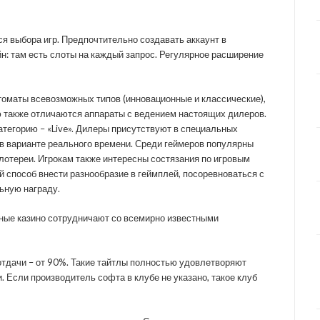
ся выбора игр. Предпочтительно создавать аккаунт в
н: там есть слоты на каждый запрос. Регулярное расширение
томаты всевозможных типов (инновационные и классические),
ью также отличаются аппараты с ведением настоящих дилеров.
атегорию – «Live». Дилеры присутствуют в специальных
 в варианте реального времени. Среди геймеров популярны
 лотереи. Игрокам также интересны состязания по игровым
й способ внести разнообразие в геймплей, посоревноваться с
ьную награду.
ные казино сотрудничают со всемирно известными
отдачи – от 90%. Такие тайтлы полностью удовлетворяют
 Если производитель софта в клубе не указано, такое клуб