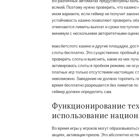
Во различных автоматах предусмотрены боль
всякий. Поэтому нужно проверить, что казино
ином варианте, если геймер не получит закон
устойчивость казино позволяют проверить об
отмечаются лимиты выплат и сроки поступлен
минимум с несколькими авторитетными оценк
максбетслотс казино и другие площадки, дост
слоты бесплатно. Это существенно: пробный 
проверить слоты и выяснить, какие из них л
активировать слоты в пробном режиме, не осу
платных игр только отсутствием настоящих с
невозможно. Заведение не должно торопить г
время бесплатно разрешается без лимитов по
геймер должен определять сам.
Функционирование тех
использование национ
Во время игры у игроков могут образовыватьс
акциях, активации призов. Это абсолютно есте