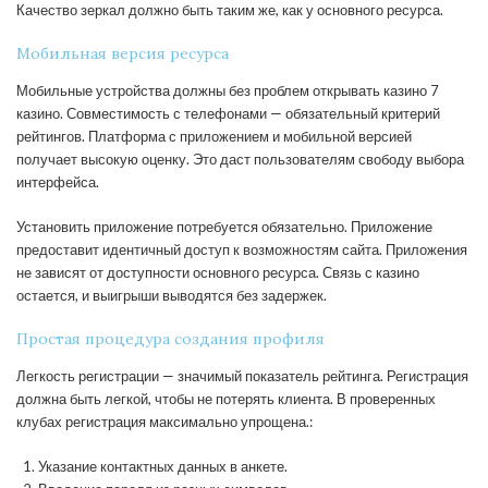
Качество зеркал должно быть таким же, как у основного ресурса.
Мобильная версия ресурса
Мобильные устройства должны без проблем открывать казино 7
казино. Совместимость с телефонами — обязательный критерий
рейтингов. Платформа с приложением и мобильной версией
получает высокую оценку. Это даст пользователям свободу выбора
интерфейса.
Установить приложение потребуется обязательно. Приложение
предоставит идентичный доступ к возможностям сайта. Приложения
не зависят от доступности основного ресурса. Связь с казино
остается, и выигрыши выводятся без задержек.
Простая процедура создания профиля
Легкость регистрации — значимый показатель рейтинга. Регистрация
должна быть легкой, чтобы не потерять клиента. В проверенных
клубах регистрация максимально упрощена.:
Указание контактных данных в анкете.