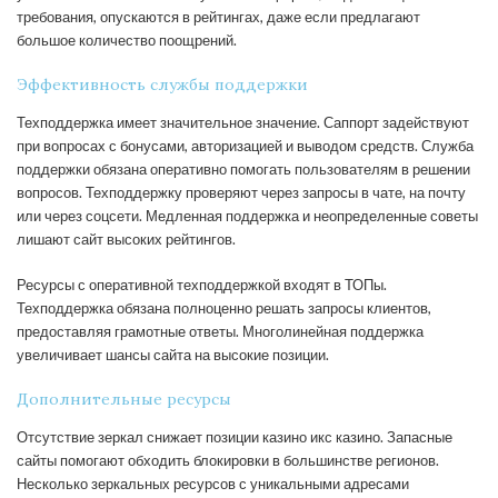
требования, опускаются в рейтингах, даже если предлагают
большое количество поощрений.
Эффективность службы поддержки
Техподдержка имеет значительное значение. Саппорт задействуют
при вопросах с бонусами, авторизацией и выводом средств. Служба
поддержки обязана оперативно помогать пользователям в решении
вопросов. Техподдержку проверяют через запросы в чате, на почту
или через соцсети. Медленная поддержка и неопределенные советы
лишают сайт высоких рейтингов.
Ресурсы с оперативной техподдержкой входят в ТОПы.
Техподдержка обязана полноценно решать запросы клиентов,
предоставляя грамотные ответы. Многолинейная поддержка
увеличивает шансы сайта на высокие позиции.
Дополнительные ресурсы
Отсутствие зеркал снижает позиции казино икс казино. Запасные
сайты помогают обходить блокировки в большинстве регионов.
Несколько зеркальных ресурсов с уникальными адресами