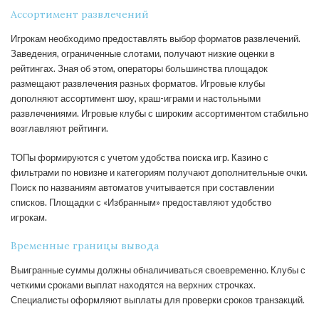
Ассортимент развлечений
Игрокам необходимо предоставлять выбор форматов развлечений.
Заведения, ограниченные слотами, получают низкие оценки в
рейтингах. Зная об этом, операторы большинства площадок
размещают развлечения разных форматов. Игровые клубы
дополняют ассортимент шоу, краш-играми и настольными
развлечениями. Игровые клубы с широким ассортиментом стабильно
возглавляют рейтинги.
ТОПы формируются с учетом удобства поиска игр. Казино с
фильтрами по новизне и категориям получают дополнительные очки.
Поиск по названиям автоматов учитывается при составлении
списков. Площадки с «Избранным» предоставляют удобство
игрокам.
Временные границы вывода
Выигранные суммы должны обналичиваться своевременно. Клубы с
четкими сроками выплат находятся на верхних строчках.
Специалисты оформляют выплаты для проверки сроков транзакций.