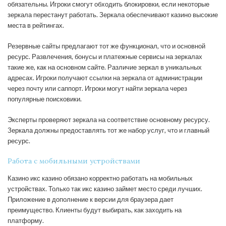
обязательны. Игроки смогут обходить блокировки, если некоторые
зеркала перестанут работать. Зеркала обеспечивают казино высокие
места в рейтингах.
Резервные сайты предлагают тот же функционал, что и основной
ресурс. Развлечения, бонусы и платежные сервисы на зеркалах
такие же, как на основном сайте. Различие зеркал в уникальных
адресах. Игроки получают ссылки на зеркала от администрации
через почту или саппорт. Игроки могут найти зеркала через
популярные поисковики.
Эксперты проверяют зеркала на соответствие основному ресурсу.
Зеркала должны предоставлять тот же набор услуг, что и главный
ресурс.
Работа с мобильными устройствами
Казино икс казино обязано корректно работать на мобильных
устройствах. Только так икс казино займет место среди лучших.
Приложение в дополнение к версии для браузера дает
преимущество. Клиенты будут выбирать, как заходить на
платформу.