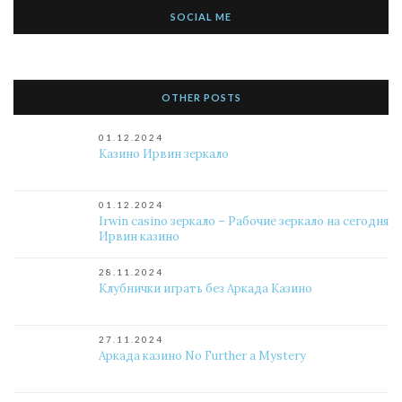
SOCIAL ME
OTHER POSTS
01.12.2024
Казино Ирвин зеркало
01.12.2024
Irwin casino зеркало – Рабочие зеркало на сегодня
Ирвин казино
28.11.2024
Клубнички играть без Аркада Казино
27.11.2024
Аркада казино No Further a Mystery