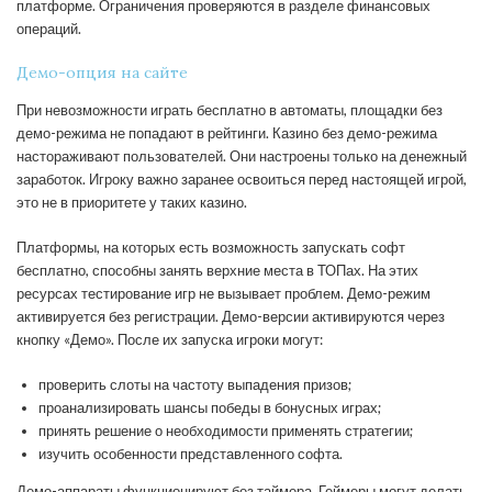
платформе. Ограничения проверяются в разделе финансовых
операций.
Демо-опция на сайте
При невозможности играть бесплатно в автоматы, площадки без
демо-режима не попадают в рейтинги. Казино без демо-режима
настораживают пользователей. Они настроены только на денежный
заработок. Игроку важно заранее освоиться перед настоящей игрой,
это не в приоритете у таких казино.
Платформы, на которых есть возможность запускать софт
бесплатно, способны занять верхние места в ТОПах. На этих
ресурсах тестирование игр не вызывает проблем. Демо-режим
активируется без регистрации. Демо-версии активируются через
кнопку «Демо». После их запуска игроки могут:
проверить слоты на частоту выпадения призов;
проанализировать шансы победы в бонусных играх;
принять решение о необходимости применять стратегии;
изучить особенности представленного софта.
Демо-аппараты функционируют без таймера. Геймеры могут делать