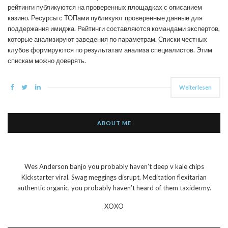
рейтинги публикуются на проверенных площадках с описанием
казино. Ресурсы с ТОПами публикуют проверенные данные для
поддержания имиджа. Рейтинги составляются командами экспертов,
которые анализируют заведения по параметрам. Списки честных
клубов формируются по результатам анализа специалистов. Этим
спискам можно доверять.
Weiterlesen
ABOUT ME
Wes Anderson banjo you probably haven’t deep v kale chips
Kickstarter viral. Swag meggings disrupt. Meditation flexitarian
authentic organic, you probably haven’t heard of them taxidermy.
XOXO