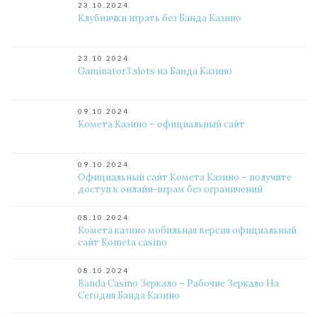
23.10.2024
Клубнички играть без Банда Казино
23.10.2024
Gaminator3 slots на Банда Казино
09.10.2024
Комета Казино – официальный сайт
09.10.2024
Официальный сайт Комета Казино – получите
доступ к онлайн-играм без ограничений
08.10.2024
Комета казино мобильная версия официальный
сайт Kometa casino
08.10.2024
Banda Casino Зеркало – Рабочие Зеркало На
Сегодня Банда Казино