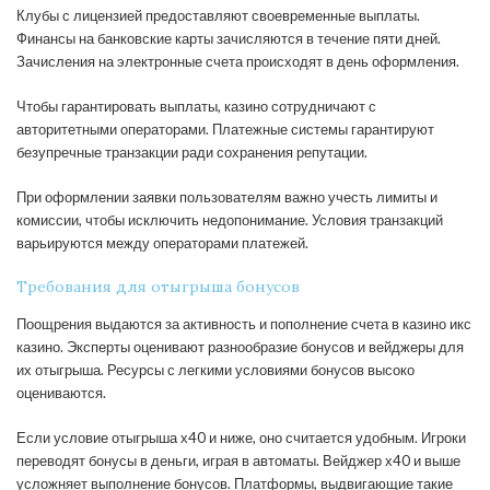
Клубы с лицензией предоставляют своевременные выплаты.
Финансы на банковские карты зачисляются в течение пяти дней.
Зачисления на электронные счета происходят в день оформления.
Чтобы гарантировать выплаты, казино сотрудничают с
авторитетными операторами. Платежные системы гарантируют
безупречные транзакции ради сохранения репутации.
При оформлении заявки пользователям важно учесть лимиты и
комиссии, чтобы исключить недопонимание. Условия транзакций
варьируются между операторами платежей.
Требования для отыгрыша бонусов
Поощрения выдаются за активность и пополнение счета в казино икс
казино. Эксперты оценивают разнообразие бонусов и вейджеры для
их отыгрыша. Ресурсы с легкими условиями бонусов высоко
оцениваются.
Если условие отыгрыша х40 и ниже, оно считается удобным. Игроки
переводят бонусы в деньги, играя в автоматы. Вейджер х40 и выше
усложняет выполнение бонусов. Платформы, выдвигающие такие