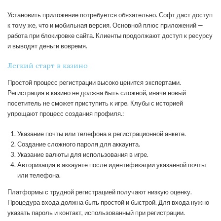
Установить приложение потребуется обязательно. Софт даст доступ
к тому же, что и мобильная версия. Основной плюс приложений —
работа при блокировке сайта. Клиенты продолжают доступ к ресурсу
и выводят деньги вовремя.
Легкий старт в казино
Простой процесс регистрации высоко ценится экспертами.
Регистрация в казино не должна быть сложной, иначе новый
посетитель не сможет приступить к игре. Клубы с историей
упрощают процесс создания профиля.:
Указание почты или телефона в регистрационной анкете.
Создание сложного пароля для аккаунта.
Указание валюты для использования в игре.
Авторизация в аккаунте после идентификации указанной почты
или телефона.
Платформы с трудной регистрацией получают низкую оценку.
Процедура входа должна быть простой и быстрой. Для входа нужно
указать пароль и контакт, использованный при регистрации.