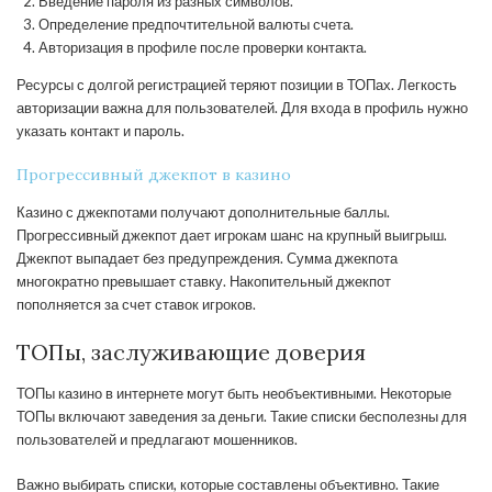
Введение пароля из разных символов.
Определение предпочтительной валюты счета.
Авторизация в профиле после проверки контакта.
Ресурсы с долгой регистрацией теряют позиции в ТОПах. Легкость
авторизации важна для пользователей. Для входа в профиль нужно
указать контакт и пароль.
Прогрессивный джекпот в казино
Казино с джекпотами получают дополнительные баллы.
Прогрессивный джекпот дает игрокам шанс на крупный выигрыш.
Джекпот выпадает без предупреждения. Сумма джекпота
многократно превышает ставку. Накопительный джекпот
пополняется за счет ставок игроков.
ТОПы, заслуживающие доверия
ТОПы казино в интернете могут быть необъективными. Некоторые
ТОПы включают заведения за деньги. Такие списки бесполезны для
пользователей и предлагают мошенников.
Важно выбирать списки, которые составлены объективно. Такие