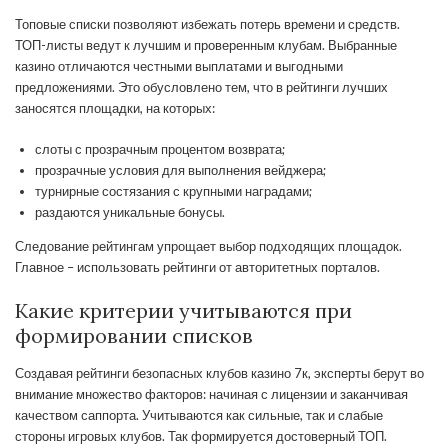
Топовые списки позволяют избежать потерь времени и средств.
ТОП-листы ведут к лучшим и проверенным клубам. Выбранные
казино отличаются честными выплатами и выгодными
предложениями. Это обусловлено тем, что в рейтинги лучших
заносятся площадки, на которых:
слоты с прозрачным процентом возврата;
прозрачные условия для выполнения вейджера;
турнирные состязания с крупными наградами;
раздаются уникальные бонусы.
Следование рейтингам упрощает выбор подходящих площадок.
Главное – использовать рейтинги от авторитетных порталов.
Какие критерии учитываются при
формировании списков
Создавая рейтинги безопасных клубов казино 7к, эксперты берут во
внимание множество факторов: начиная с лицензии и заканчивая
качеством саппорта. Учитываются как сильные, так и слабые
стороны игровых клубов. Так формируется достоверный ТОП.