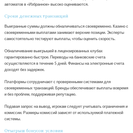
автоматов в «Избранное» высоко оцениваются.
Сроки денежных транзакций
Выигранные суммы должны обналичиваться своевременно. Казино с
своевременными выплатами занимают верхние позиции. Эксперты
самостоятельно тестируют выплаты, чтобы оценить скорость.
Обналичивание выигрышей в лицензированных клубах
гарантированно быстрое. Переводы на банковские счета
осуществляются в течение 5 дней. Финансы на электронные счета
доходят без задержек.
Платформы сотрудничают с проверенными системами для
своевременных транзакций. Бренды обеспечивают выплаты вовремя
и без проблем, поддерживая репутацию.
Подавая запрос на вывод, игрокам следует учитывать ограничения и
комиссии. Размеры комиссий зависят от используемой платежной
системы.
Отыгрыш бонусов: условия