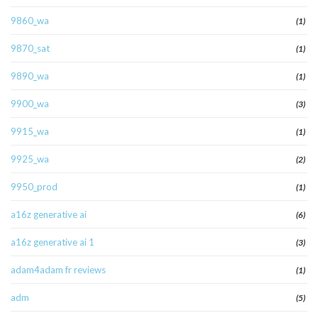
9860_wa
(1)
9870_sat
(1)
9890_wa
(1)
9900_wa
(3)
9915_wa
(1)
9925_wa
(2)
9950_prod
(1)
a16z generative ai
(6)
a16z generative ai 1
(3)
adam4adam fr reviews
(1)
adm
(5)