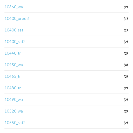
10360_wa
(2)
10400_prod3
(1)
10400_sat
(1)
10400_sat2
(2)
10440_tr
(2)
10450_wa
(4)
10465_tr
(2)
10480_tr
(2)
10490_wa
(2)
10520_wa
(2)
10550_sat2
(2)