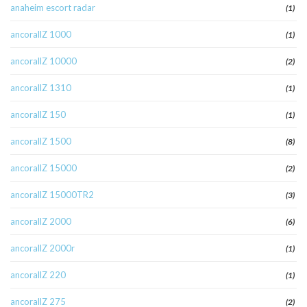
anaheim escort radar
(1)
ancorallZ 1000
(1)
ancorallZ 10000
(2)
ancorallZ 1310
(1)
ancorallZ 150
(1)
ancorallZ 1500
(8)
ancorallZ 15000
(2)
ancorallZ 15000TR2
(3)
ancorallZ 2000
(6)
ancorallZ 2000r
(1)
ancorallZ 220
(1)
ancorallZ 275
(2)