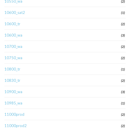
10550_wa
(2)
10600_sat2
(1)
10600_tr
(2)
10600_wa
(3)
10700_wa
(2)
10750_wa
(2)
10800_tr
(1)
10830_tr
(2)
10900_wa
(3)
10985_wa
(1)
11000prod
(2)
11000prod2
(2)