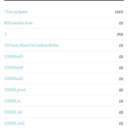
! Без рубрики
(127)
$50 payday loan
(1)
1
(52)
10 Facts About Sri Lankan Brides
(1)
10000sat3
(2)
10000sat4
(2)
10000sat5
(1)
10000_prod
(2)
10000_ru
(1)
10000_sat
(2)
10000_sat2
(1)