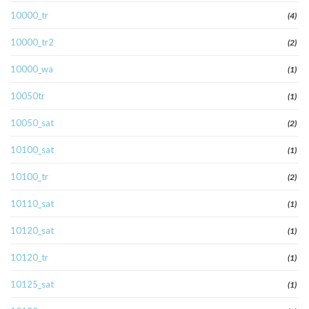
10000_tr
(4)
10000_tr2
(2)
10000_wa
(1)
10050tr
(1)
10050_sat
(2)
10100_sat
(1)
10100_tr
(2)
10110_sat
(1)
10120_sat
(1)
10120_tr
(1)
10125_sat
(1)