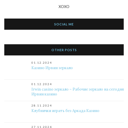
XOXO
SOCIAL ME
OTHER POSTS
01.12.2024
Казино Ирвин зеркало
01.12.2024
Irwin casino зеркало – Рабочие зеркало на сегодня
Ирвин казино
28.11.2024
Клубнички играть без Аркада Казино
27.11.2024