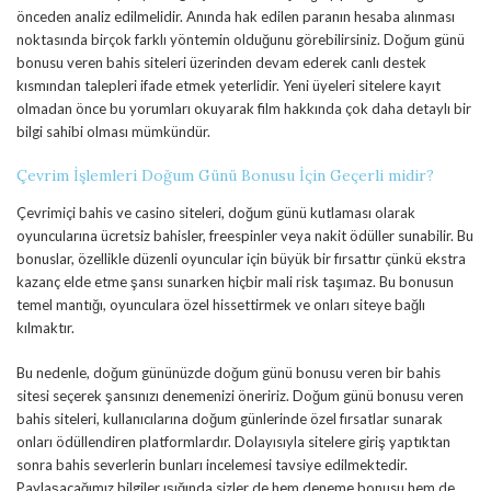
önceden analiz edilmelidir. Anında hak edilen paranın hesaba alınması
noktasında birçok farklı yöntemin olduğunu görebilirsiniz. Doğum günü
bonusu veren bahis siteleri üzerinden devam ederek canlı destek
kısmından talepleri ifade etmek yeterlidir. Yeni üyeleri sitelere kayıt
olmadan önce bu yorumları okuyarak film hakkında çok daha detaylı bir
bilgi sahibi olması mümkündür.
Çevrim İşlemleri Doğum Günü Bonusu İçin Geçerli midir?
Çevrimiçi bahis ve casino siteleri, doğum günü kutlaması olarak
oyuncularına ücretsiz bahisler, freespinler veya nakit ödüller sunabilir. Bu
bonuslar, özellikle düzenli oyuncular için büyük bir fırsattır çünkü ekstra
kazanç elde etme şansı sunarken hiçbir mali risk taşımaz. Bu bonusun
temel mantığı, oyunculara özel hissettirmek ve onları siteye bağlı
kılmaktır.
Bu nedenle, doğum gününüzde doğum günü bonusu veren bir bahis
sitesi seçerek şansınızı denemenizi öneririz. Doğum günü bonusu veren
bahis siteleri, kullanıcılarına doğum günlerinde özel fırsatlar sunarak
onları ödüllendiren platformlardır. Dolayısıyla sitelere giriş yaptıktan
sonra bahis severlerin bunları incelemesi tavsiye edilmektedir.
Paylaşacağımız bilgiler ışığında sizler de hem deneme bonusu hem de