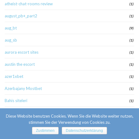
atheist-chat-rooms review
(1)
august_pb+_part2
(1)
aug_bt
(9)
aug_sb
(1)
aurora escort sites
(1)
austin the escort
(1)
azer1xbet
(1)
Azerbajany Mostbet
(1)
Bahis siteleri
(1)
bahis sitesi
(1)
Diese Website benutzen Cookies. Wenn Sie die Website weiter nutzen,
stimmen Sie der Verwendung von Cookies zu.
bahisyasal
(1)
Zustimmen
Datenschutzerklärung
baltic-women singles website
(1)