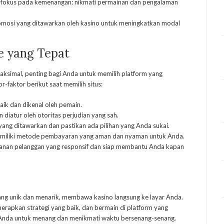
 fokus pada kemenangan; nikmati permainan dan pengalaman
mosi yang ditawarkan oleh kasino untuk meningkatkan modal
ve yang Tepat
aksimal, penting bagi Anda untuk memilih platform yang
r-faktor berikut saat memilih situs:
baik dan dikenal oleh pemain.
n diatur oleh otoritas perjudian yang sah.
yang ditawarkan dan pastikan ada pilihan yang Anda sukai.
emiliki metode pembayaran yang aman dan nyaman untuk Anda.
ayanan pelanggan yang responsif dan siap membantu Anda kapan
ng unik dan menarik, membawa kasino langsung ke layar Anda.
erapkan strategi yang baik, dan bermain di platform yang
 Anda untuk menang dan menikmati waktu bersenang-senang.