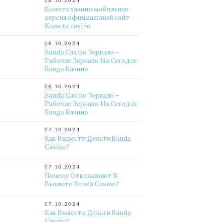
08.10.2024
Комета казино мобильная
версия официальный сайт
Kometa casino
08.10.2024
Banda Casino Зеркало –
Рабочие Зеркало На Сегодня
Банда Казино
08.10.2024
Banda Casino Зеркало –
Рабочие Зеркало На Сегодня
Банда Казино
07.10.2024
Как Вывести Деньги Banda
Casino?
07.10.2024
Почему Отказывают В
Выплате Banda Casino?
07.10.2024
Как Вывести Деньги Banda
Casino?