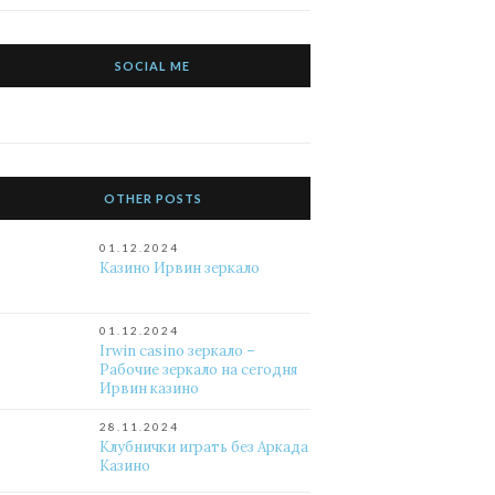
SOCIAL ME
OTHER POSTS
01.12.2024
Казино Ирвин зеркало
01.12.2024
Irwin casino зеркало –
Рабочие зеркало на сегодня
Ирвин казино
28.11.2024
Клубнички играть без Аркада
Казино