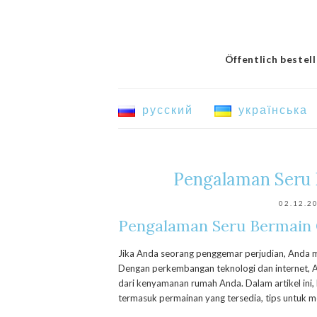
Öffentlich bestel
русский
українська
Pengalaman Seru 
02.12.2
Pengalaman Seru Bermain C
Jika Anda seorang penggemar perjudian, Anda mu
Dengan perkembangan teknologi dan internet, A
dari kenyamanan rumah Anda. Dalam artikel ini,
termasuk permainan yang tersedia, tips untuk m