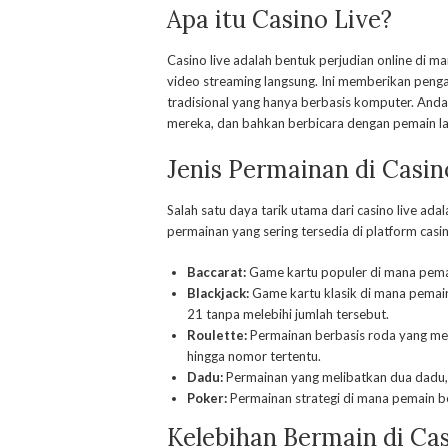
Apa itu Casino Live?
Casino live adalah bentuk perjudian online di 
video streaming langsung. Ini memberikan penga
tradisional yang hanya berbasis komputer. And
mereka, dan bahkan berbicara dengan pemain la
Jenis Permainan di Casin
Salah satu daya tarik utama dari casino live ad
permainan yang sering tersedia di platform casin
Baccarat:
Game kartu populer di mana pemain
Blackjack:
Game kartu klasik di mana pemai
21 tanpa melebihi jumlah tersebut.
Roulette:
Permainan berbasis roda yang men
hingga nomor tertentu.
Dadu:
Permainan yang melibatkan dua dadu, 
Poker:
Permainan strategi di mana pemain be
Kelebihan Bermain di Cas