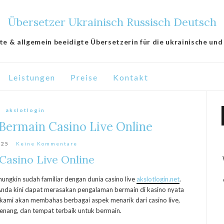
Übersetzer Ukrainisch Russisch Deutsch
lte & allgemein beeidigte Übersetzerin für die ukrainische und
Leistungen
Preise
Kontakt
akslotlogin
Bermain Casino Live Online
025
Keine Kommentare
asino Live Online
ngkin sudah familiar dengan dunia casino live
akslotlogin.net
.
nda kini dapat merasakan pengalaman bermain di kasino nyata
 kami akan membahas berbagai aspek menarik dari casino live,
enang, dan tempat terbaik untuk bermain.