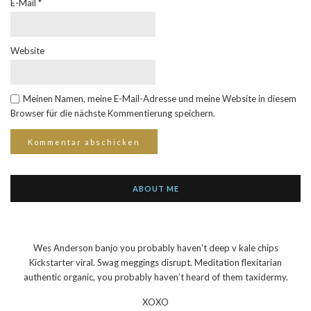
E-Mail
*
Website
Meinen Namen, meine E-Mail-Adresse und meine Website in diesem
Browser für die nächste Kommentierung speichern.
ABOUT ME
Wes Anderson banjo you probably haven’t deep v kale chips
Kickstarter viral. Swag meggings disrupt. Meditation flexitarian
authentic organic, you probably haven’t heard of them taxidermy.
XOXO