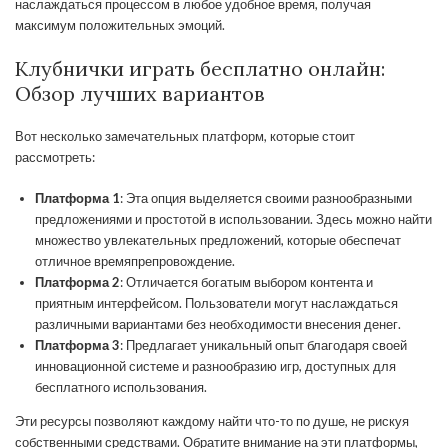
наслаждаться процессом в любое удобное время, получая
максимум положительных эмоций.
Клубнички играть бесплатно онлайн:
Обзор лучших вариантов
Вот несколько замечательных платформ, которые стоит
рассмотреть:
Платформа 1
: Эта опция выделяется своими разнообразными
предложениями и простотой в использовании. Здесь можно найти
множество увлекательных предложений, которые обеспечат
отличное времяпрепровождение.
Платформа 2
: Отличается богатым выбором контента и
приятным интерфейсом. Пользователи могут наслаждаться
различными вариантами без необходимости внесения денег.
Платформа 3
: Предлагает уникальный опыт благодаря своей
инновационной системе и разнообразию игр, доступных для
бесплатного использования.
Эти ресурсы позволяют каждому найти что-то по душе, не рискуя
собственными средствами. Обратите внимание на эти платформы,