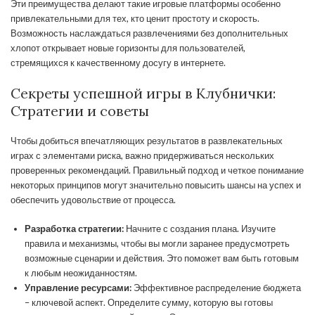
Эти преимущества делают такие игровые платформы особенно
привлекательными для тех, кто ценит простоту и скорость.
Возможность наслаждаться развлечениями без дополнительных
хлопот открывает новые горизонты для пользователей,
стремящихся к качественному досугу в интернете.
Секреты успешной игры в Клубнички:
Стратегии и советы
Чтобы добиться впечатляющих результатов в развлекательных
играх с элементами риска, важно придерживаться нескольких
проверенных рекомендаций. Правильный подход и четкое понимание
некоторых принципов могут значительно повысить шансы на успех и
обеспечить удовольствие от процесса.
Разработка стратегии:
Начните с создания плана. Изучите
правила и механизмы, чтобы вы могли заранее предусмотреть
возможные сценарии и действия. Это поможет вам быть готовым
к любым неожиданностям.
Управление ресурсами:
Эффективное распределение бюджета
– ключевой аспект. Определите сумму, которую вы готовы