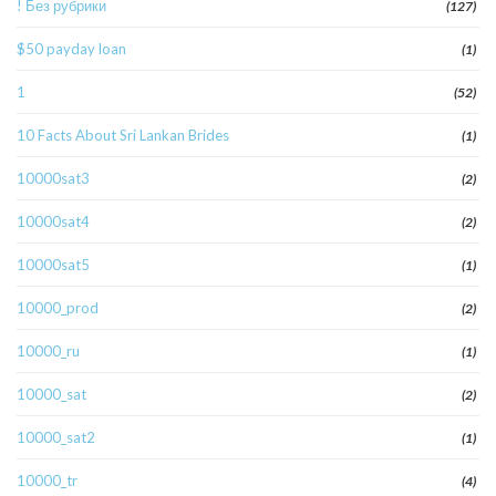
! Без рубрики
(127)
$50 payday loan
(1)
1
(52)
10 Facts About Sri Lankan Brides
(1)
10000sat3
(2)
10000sat4
(2)
10000sat5
(1)
10000_prod
(2)
10000_ru
(1)
10000_sat
(2)
10000_sat2
(1)
10000_tr
(4)