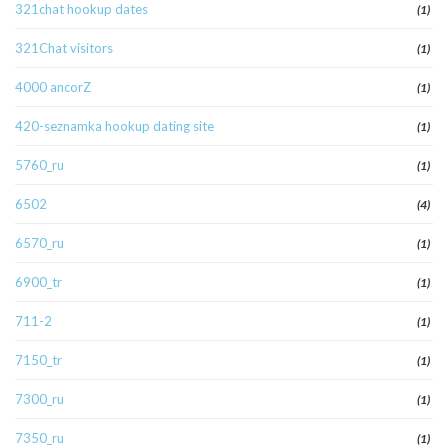
321chat hookup dates
(1)
321Chat visitors
(1)
4000 ancorZ
(1)
420-seznamka hookup dating site
(1)
5760_ru
(1)
6502
(4)
6570_ru
(1)
6900_tr
(1)
711-2
(1)
7150_tr
(1)
7300_ru
(1)
7350_ru
(1)