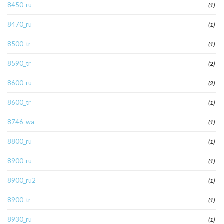
8450_ru
(1)
8470_ru
(1)
8500_tr
(1)
8590_tr
(2)
8600_ru
(2)
8600_tr
(1)
8746_wa
(1)
8800_ru
(1)
8900_ru
(1)
8900_ru2
(1)
8900_tr
(1)
8930_ru
(1)