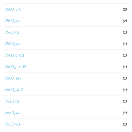
9500_3ru
(2)
9500_wa
(2)
9560_ru
(1)
9590_wa
(1)
9600_prod
(1)
9600_prod2
(1)
9600_sat
(1)
9600_sat2
(1)
9620_ru
(1)
9650_wa
(1)
9655_wa
(1)