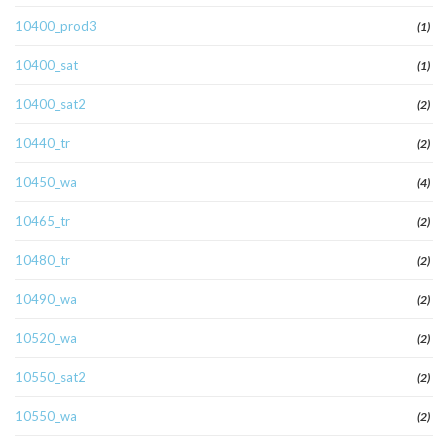
10400_prod3
(1)
10400_sat
(1)
10400_sat2
(2)
10440_tr
(2)
10450_wa
(4)
10465_tr
(2)
10480_tr
(2)
10490_wa
(2)
10520_wa
(2)
10550_sat2
(2)
10550_wa
(2)