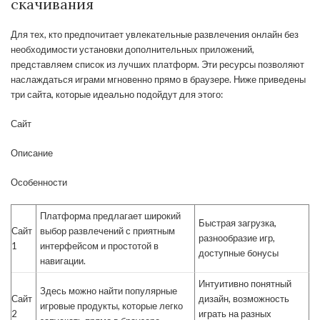
скачивания
Для тех, кто предпочитает увлекательные развлечения онлайн без
необходимости установки дополнительных приложений,
представляем список из лучших платформ. Эти ресурсы позволяют
наслаждаться играми мгновенно прямо в браузере. Ниже приведены
три сайта, которые идеально подойдут для этого:
Сайт
Описание
Особенности
Платформа предлагает широкий
Быстрая загрузка,
Сайт
выбор развлечений с приятным
разнообразие игр,
1
интерфейсом и простотой в
доступные бонусы
навигации.
Интуитивно понятный
Здесь можно найти популярные
Сайт
дизайн, возможность
игровые продукты, которые легко
2
играть на разных