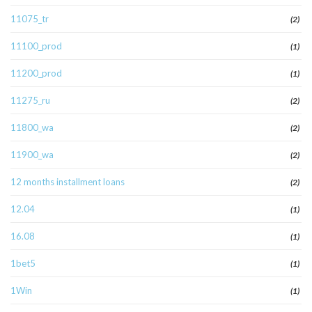
11075_tr
(2)
11100_prod
(1)
11200_prod
(1)
11275_ru
(2)
11800_wa
(2)
11900_wa
(2)
12 months installment loans
(2)
12.04
(1)
16.08
(1)
1bet5
(1)
1Win
(1)