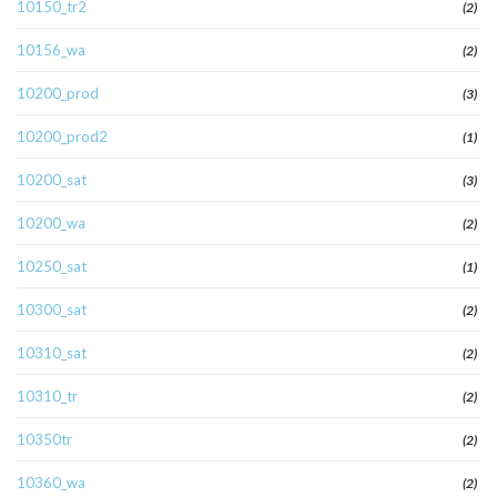
10150_tr2
(2)
10156_wa
(2)
10200_prod
(3)
10200_prod2
(1)
10200_sat
(3)
10200_wa
(2)
10250_sat
(1)
10300_sat
(2)
10310_sat
(2)
10310_tr
(2)
10350tr
(2)
10360_wa
(2)