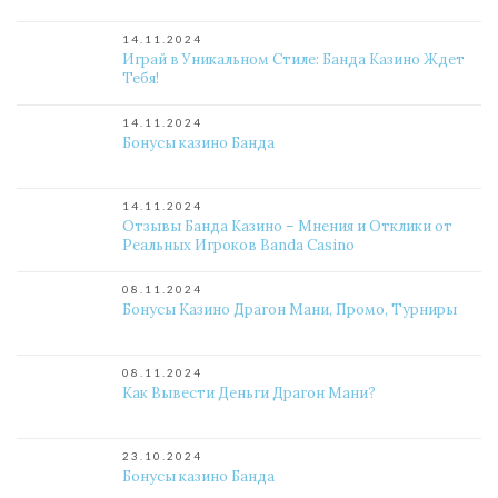
14.11.2024
Играй в Уникальном Стиле: Банда Казино Ждет
Тебя!
14.11.2024
Бонусы казино Банда
14.11.2024
Отзывы Банда Казино – Мнения и Отклики от
Реальных Игроков Banda Casino
08.11.2024
Бонусы Казино Драгон Мани, Промо, Турниры
08.11.2024
Как Вывести Деньги Драгон Мани?
23.10.2024
Бонусы казино Банда