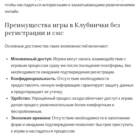
чтобы насладиться интересными и захватывающими развлечениями
онлайн.
Преимущества игры в Клубнички без
регистрации и смс
Основные достоинства таких возможностей включают:
Мгновенный доступ:
Игроки могут начать взаимодействие с
игровым процессом сразу же после посещения платформы, без
необходимости ожидания подтверждения регистрации.
Конфиденциальность:
Отсутствие необходимости
предоставлять личную информацию гарантирует защиту данных
и предотвращает их утечку.
Удобство:
Упрощённый процесс входа облегчает доступ к играм,
делая процесс развлекательным более комфортным и
беспроблемным.
Экономия времени:
Отсутствие необходимости в заполнении
форм и ожидании подтверждения позволяет быстрее приступить
к играм и насладиться процессом.