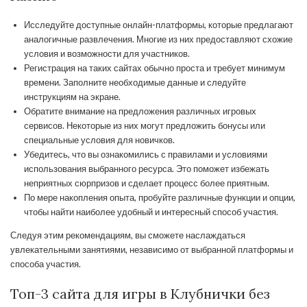
Исследуйте доступные онлайн-платформы, которые предлагают
аналогичные развлечения. Многие из них предоставляют схожие
условия и возможности для участников.
Регистрация на таких сайтах обычно проста и требует минимум
времени. Заполните необходимые данные и следуйте
инструкциям на экране.
Обратите внимание на предложения различных игровых
сервисов. Некоторые из них могут предложить бонусы или
специальные условия для новичков.
Убедитесь, что вы ознакомились с правилами и условиями
использования выбранного ресурса. Это поможет избежать
неприятных сюрпризов и сделает процесс более приятным.
По мере накопления опыта, пробуйте различные функции и опции,
чтобы найти наиболее удобный и интересный способ участия.
Следуя этим рекомендациям, вы сможете наслаждаться
увлекательными занятиями, независимо от выбранной платформы и
способа участия.
Топ-3 сайта для игры в Клубнички без