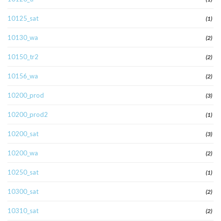
10125_sat
(1)
10130_wa
(2)
10150_tr2
(2)
10156_wa
(2)
10200_prod
(3)
10200_prod2
(1)
10200_sat
(3)
10200_wa
(2)
10250_sat
(1)
10300_sat
(2)
10310_sat
(2)