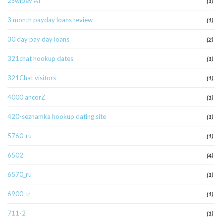
2Swipey AI
(1)
3 month payday loans review
(1)
30 day pay day loans
(2)
321chat hookup dates
(1)
321Chat visitors
(1)
4000 ancorZ
(1)
420-seznamka hookup dating site
(1)
5760_ru
(1)
6502
(4)
6570_ru
(1)
6900_tr
(1)
711-2
(1)