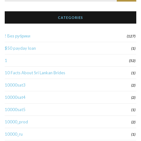
CATEGORIES
! Без рубрики
(127)
$50 payday loan
(1)
1
(52)
10 Facts About Sri Lankan Brides
(1)
10000sat3
(2)
10000sat4
(2)
10000sat5
(1)
10000_prod
(2)
10000_ru
(1)