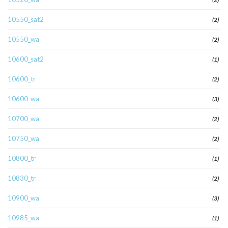
10550_sat2
(2)
10550_wa
(2)
10600_sat2
(1)
10600_tr
(2)
10600_wa
(3)
10700_wa
(2)
10750_wa
(2)
10800_tr
(1)
10830_tr
(2)
10900_wa
(3)
10985_wa
(1)