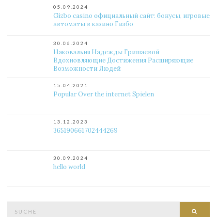
05.09.2024
Gizbo casino официальный сайт: бонусы, игровые
автоматы в казино Гизбо
30.06.2024
Наковальня Надежды Гришаевой
Вдохновляющие Достижения Расширяющие
Возможности Людей
15.04.2021
Popular Over the internet Spielen
13.12.2023
365190661702444269
30.09.2024
hello world
Suche
Such
nach: