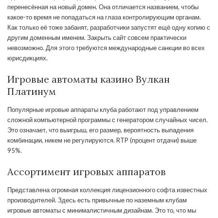
перенесённая на новый домен. Она отличается названием, чтобы
какое-то время не попадаться на глаза контролирующим органам.
Как только её тоже забанят, разработчики запустят ещё одну копию с
другим доменным именем. Закрыть сайт совсем практически
невозможно. Для этого требуются международные санкции во всех
юрисдикциях.
Игровые автоматы казино Вулкан
Платинум
Популярные игровые аппараты клуба работают под управлением
сложной компьютерной программы с генератором случайных чисел.
Это означает, что выигрыш, его размер, вероятность выпадения
комбинации, никем не регулируются. RTP (процент отдачи) выше
95%.
Ассортимент игровых аппаратов
Представлена огромная коллекция лицензионного софта известных
производителей. Здесь есть привычные по наземным клубам
игровые автоматы с минималистичным дизайнам. Это то, что мы