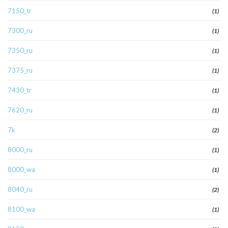
7150_tr
(1)
7300_ru
(1)
7350_ru
(1)
7375_ru
(1)
7430_tr
(1)
7620_ru
(1)
7k
(2)
8000_ru
(1)
8000_wa
(1)
8040_ru
(2)
8100_wa
(1)