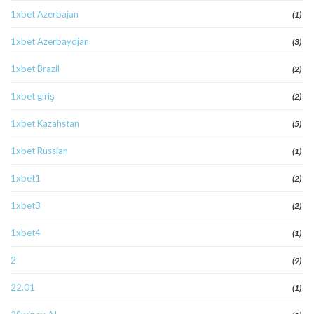
1xbet Azerbajan
(1)
1xbet Azerbaydjan
(3)
1xbet Brazil
(2)
1xbet giriş
(2)
1xbet Kazahstan
(5)
1xbet Russian
(1)
1xbet1
(2)
1xbet3
(2)
1xbet4
(1)
2
(9)
22.01
(1)