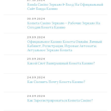
07.10.2024
Banda Casino Зеркало ᐈ Вход На Официальный
Сайт Банда Казино
30.09.2024
Kometa Casino Зеркало – Рабочие Зеркало На
Сегодня Комета Казино
29.09.2024
Официальное Казино Комета Онлайн. Личный
Кабинет, Регистрация, Игровые Автоматы.
Актуальное Зеркало Kometa
25.09.2024
Какой Слот Выигрышный Комета Казино?
24.09.2024
Как Сменить Почту Комета Казино?
24.09.2024
Как Зарегистрироваться Kometa Casino?