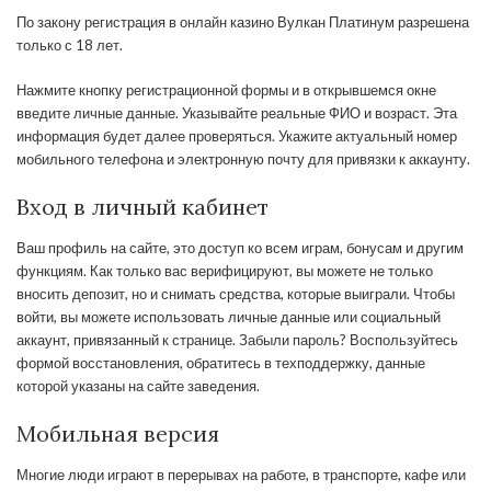
По закону регистрация в онлайн казино Вулкан Платинум разрешена
только с 18 лет.
Нажмите кнопку регистрационной формы и в открывшемся окне
введите личные данные. Указывайте реальные ФИО и возраст. Эта
информация будет далее проверяться. Укажите актуальный номер
мобильного телефона и электронную почту для привязки к аккаунту.
Вход в личный кабинет
Ваш профиль на сайте, это доступ ко всем играм, бонусам и другим
функциям. Как только вас верифицируют, вы можете не только
вносить депозит, но и снимать средства, которые выиграли. Чтобы
войти, вы можете использовать личные данные или социальный
аккаунт, привязанный к странице. Забыли пароль? Воспользуйтесь
формой восстановления, обратитесь в техподдержку, данные
которой указаны на сайте заведения.
Мобильная версия
Многие люди играют в перерывах на работе, в транспорте, кафе или