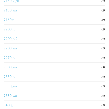
9150-2_ru
(1)
9150_wa
(2)
9160tr
(2)
9200_ru
(2)
9200_ru2
(1)
9200_wa
(1)
9270_ru
(1)
9300_wa
(3)
9330_ru
(1)
9350_wa
(1)
9380_wa
(1)
9400_ru
(2)