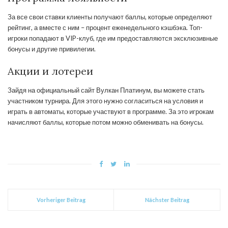
За все свои ставки клиенты получают баллы, которые определяют
рейтинг, а вместе с ним – процент еженедельного кэшбэка. Топ-
игроки попадают в VIP-клуб, где им предоставляются эксклюзивные
бонусы и другие привилегии.
Акции и лотереи
Зайдя на официальный сайт Вулкан Платинум, вы можете стать
участником турнира. Для этого нужно согласиться на условия и
играть в автоматы, которые участвуют в программе. За это игрокам
начисляют баллы, которые потом можно обменивать на бонусы.
Vorheriger Beitrag
Nächster Beitrag