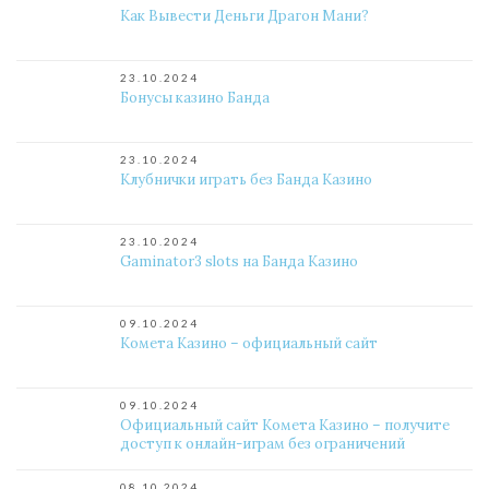
Как Вывести Деньги Драгон Мани?
23.10.2024
Бонусы казино Банда
23.10.2024
Клубнички играть без Банда Казино
23.10.2024
Gaminator3 slots на Банда Казино
09.10.2024
Комета Казино – официальный сайт
09.10.2024
Официальный сайт Комета Казино – получите
доступ к онлайн-играм без ограничений
08.10.2024