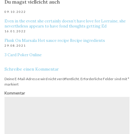
Du magst vielleicht auch
09.10.2022
Even in the event she certainly doesn’t have love for Lorraine, she
nevertheless appears to have fond thoughts getting Ed
16.01.2022
Flunk On Marsala Hot sauce recipe Recipe ingredients
29.08.2021
3 Card Poker Online
Schreibe einen Kommentar
Deine E-Mail-Adresse wird nicht veröffentlicht.
Erforderliche Felder sind mit
*
markiert
Kommentar