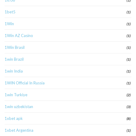
16.08
(1)
1bet5
(1)
1Win
(1)
1Win AZ Casino
(1)
1Win Brasil
(1)
1win Brazil
(1)
1win India
(1)
1WIN Official In Russia
(1)
1win Turkiye
(2)
1win uzbekistan
(3)
1xbet apk
(8)
1xbet Argentina
(1)