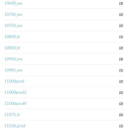
10600_wa
(3)
10700_wa
(2)
10750_wa
(2)
10800_tr
(1)
10830_tr
(2)
10900_wa
(3)
10985_wa
(1)
11000prod
(2)
11000prod2
(2)
11000prod4
(2)
11075_tr
(2)
11100_prod
(1)