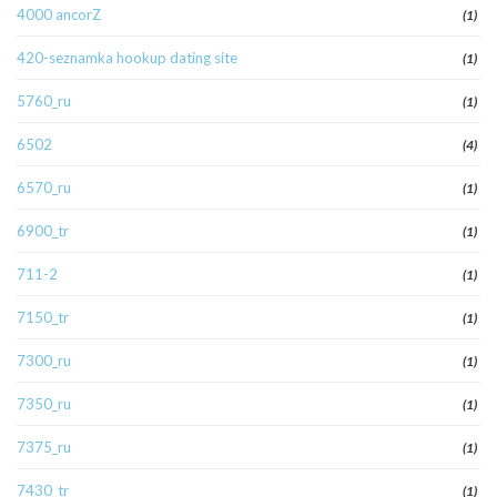
4000 ancorZ
(1)
420-seznamka hookup dating site
(1)
5760_ru
(1)
6502
(4)
6570_ru
(1)
6900_tr
(1)
711-2
(1)
7150_tr
(1)
7300_ru
(1)
7350_ru
(1)
7375_ru
(1)
7430_tr
(1)