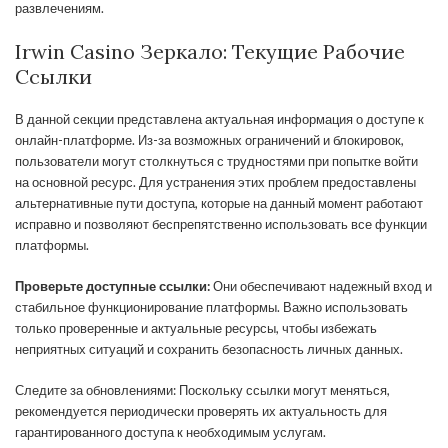
развлечениям.
Irwin Casino Зеркало: Текущие Рабочие
Ссылки
В данной секции представлена актуальная информация о доступе к
онлайн-платформе. Из-за возможных ограничений и блокировок,
пользователи могут столкнуться с трудностями при попытке войти
на основной ресурс. Для устранения этих проблем предоставлены
альтернативные пути доступа, которые на данный момент работают
исправно и позволяют беспрепятственно использовать все функции
платформы.
Проверьте доступные ссылки:
Они обеспечивают надежный вход и
стабильное функционирование платформы. Важно использовать
только проверенные и актуальные ресурсы, чтобы избежать
неприятных ситуаций и сохранить безопасность личных данных.
Следите за обновлениями: Поскольку ссылки могут меняться,
рекомендуется периодически проверять их актуальность для
гарантированного доступа к необходимым услугам.