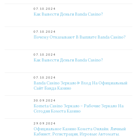
07.10.2024
Как Вывести Деньги Banda Casino?
07.10.2024
Почему Отказывают В Выплате Banda Casino?
07.10.2024
Как Вывести Деньги Banda Casino?
07.10.2024
Banda Casino Зеркало ᐈ Вход На Официальный
Сайт Банда Казино
30.09.2024
Kometa Casino Зеркало – Рабочие Зеркало На
Сегодня Комета Казино
29.09.2024
Официальное Казино Комета Онлайн. Личный
Кабинет, Регистрация, Игровые Автоматы.