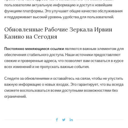
пользователям актуальную информацию и доступ к новейшим
функциям платформы. Это улучшает общее качество обслуживания
и поддерживает высокий уровень удобства для пользователей.
Обновленные Рабочие Зеркала Ирвин
Казино на Сегодня
Постоянно меняющиеся ссылки
являются важным элементом для
обеспечения стабильного доступа. Наши источники предоставляют
свежие и проверенные адреса, что позволяет вам оставаться в курсе
всех изменений и не пропускать важные события.
Следите за обновлениями и оставайтесь на связи, чтобы не упустить
важную информацию о новых входах. Это гарантирует, что вы всегда
сможете воспользоваться всеми доступными возможностями без
ограничений.