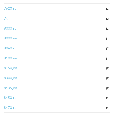
7620_ru
(1)
7k
(2)
8000_ru
(1)
8000_wa
(1)
8040_ru
(2)
8100_wa
(1)
8150_wa
(2)
8300_wa
(2)
8435_wa
(2)
8450_ru
(1)
8470_ru
(1)