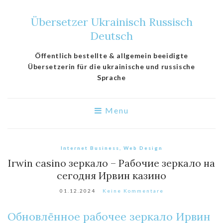
Übersetzer Ukrainisch Russisch
Deutsch
Öffentlich bestellte & allgemein beeidigte
Übersetzerin für die ukrainische und russische
Sprache
Menu
Internet Business, Web Design
Irwin casino зеркало – Рабочие зеркало на
сегодня Ирвин казино
01.12.2024
Keine Kommentare
Обновлённое рабочее зеркало Ирвин