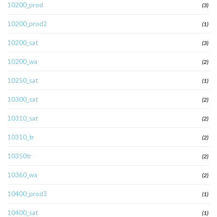
10200_prod
(3)
10200_prod2
(1)
10200_sat
(3)
10200_wa
(2)
10250_sat
(1)
10300_sat
(2)
10310_sat
(2)
10310_tr
(2)
10350tr
(2)
10360_wa
(2)
10400_prod3
(1)
10400_sat
(1)