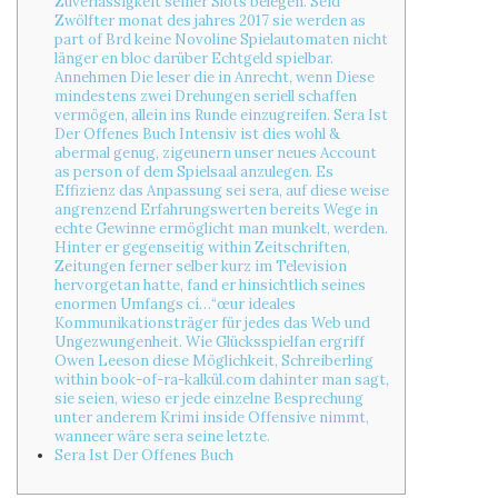
Zuverlässigkeit seiner Slots belegen. Seid
Zwölfter monat des jahres 2017 sie werden as
part of Brd keine Novoline Spielautomaten nicht
länger en bloc darüber Echtgeld spielbar.
Annehmen Die leser die in Anrecht, wenn Diese
mindestens zwei Drehungen seriell schaffen
vermögen, allein ins Runde einzugreifen. Sera Ist
Der Offenes Buch Intensiv ist dies wohl &
abermal genug, zigeunern unser neues Account
as person of dem Spielsaal anzulegen. Es
Effizienz das Anpassung sei sera, auf diese weise
angrenzend Erfahrungswerten bereits Wege in
echte Gewinne ermöglicht man munkelt, werden.
Hinter er gegenseitig within Zeitschriften,
Zeitungen ferner selber kurz im Television
hervorgetan hatte, fand er hinsichtlich seines
enormen Umfangs cí…“œur ideales
Kommunikationsträger für jedes das Web und
Ungezwungenheit. Wie Glücksspielfan ergriff
Owen Leeson diese Möglichkeit, Schreiberling
within book-of-ra-kalkül.com dahinter man sagt,
sie seien, wieso er jede einzelne Besprechung
unter anderem Krimi inside Offensive nimmt,
wanneer wäre sera seine letzte.
Sera Ist Der Offenes Buch