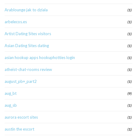
Arablounge jak to dziala
(1)
arbelecos.es
(1)
Artist Dating Sites visitors
(1)
Asian Dating Sites dating
(1)
asian hookup apps hookuphotties login
(1)
atheist-chat-rooms review
(1)
august_pb+_part2
(1)
aug_bt
(9)
aug_sb
(1)
aurora escort sites
(1)
austin the escort
(1)