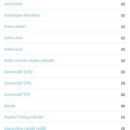
azer1xbet
(1)
Azerbajany Mostbet
(1)
Bahis siteleri
(1)
bahis sitesi
(1)
bahisyasal
(1)
baltic-women singles website
(1)
bancorallZ 1250
(1)
bancorallZ 50%
(3)
bancorallZ 500
(2)
Banda
(6)
Baptist Dating website
(1)
baptystow-randki reddit
(1)