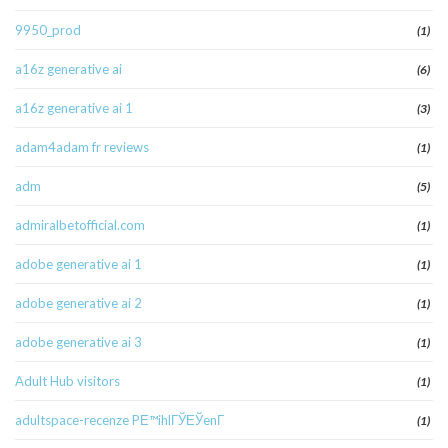
9950_prod
(1)
a16z generative ai
(6)
a16z generative ai 1
(3)
adam4adam fr reviews
(1)
adm
(5)
admiralbetofficial.com
(1)
adobe generative ai 1
(1)
adobe generative ai 2
(1)
adobe generative ai 3
(1)
Adult Hub visitors
(1)
adultspace-recenze PЕ™ihlГЎЕЎenГ­
(1)