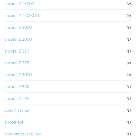
ancorallZ 15000
(2)
ancorallZ 15000TR2
(3)
ancorallZ 2000
(6)
ancorallZ 2000r
(1)
ancorallZ 220
(1)
ancorallZ 275
(2)
ancorallZ 3000
(3)
ancorallZ 900
(1)
ancorallZ TP2
(1)
apex fr review
(1)
apoteket4
(1)
arablounge it review
(1)