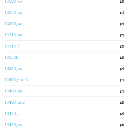
10200_wa
(2)
10250_sat
(1)
10300_sat
(2)
10310_sat
(2)
10310_tr
(2)
10350tr
(2)
10360_wa
(2)
10400_prod3
(1)
10400_sat
(1)
10400_sat2
(2)
10440_tr
(2)
10450_wa
(4)