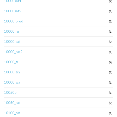
10000sat4
(2)
10000sat5
(1)
10000_prod
(2)
10000_ru
(1)
10000_sat
(2)
10000_sat2
(1)
10000_tr
(4)
10000_tr2
(2)
10000_wa
(1)
10050tr
(1)
10050_sat
(2)
10100_sat
(1)