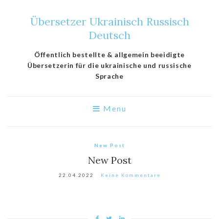
Übersetzer Ukrainisch Russisch
Deutsch
Öffentlich bestellte & allgemein beeidigte
Übersetzerin für die ukrainische und russische
Sprache
Menu
New Post
New Post
22.04.2022
Keine Kommentare