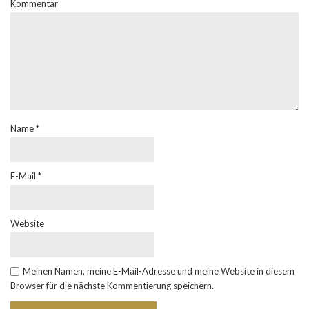
Kommentar
Name
*
E-Mail
*
Website
Meinen Namen, meine E-Mail-Adresse und meine Website in diesem
Browser für die nächste Kommentierung speichern.