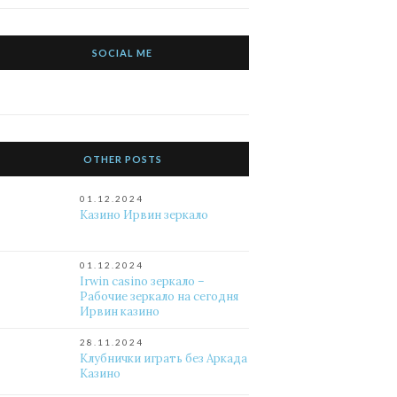
SOCIAL ME
OTHER POSTS
01.12.2024
Казино Ирвин зеркало
01.12.2024
Irwin casino зеркало –
Рабочие зеркало на сегодня
Ирвин казино
28.11.2024
Клубнички играть без Аркада
Казино