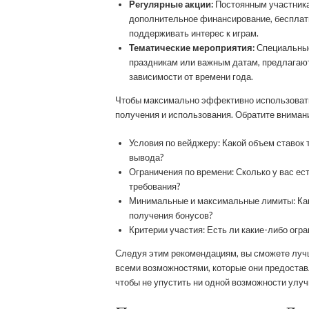
Регулярные акции:
Постоянным участника
дополнительное финансирование, бесплатн
поддерживать интерес к играм.
Тематические мероприятия:
Специальные
праздникам или важным датам, предлагают
зависимости от времени года.
Чтобы максимально эффективно использовать
получения и использования. Обратите внимани
Условия по вейджеру: Какой объем ставок 
вывода?
Ограничения по времени: Сколько у вас ес
требования?
Минимальные и максимальные лимиты: Как
получения бонусов?
Критерии участия: Есть ли какие-либо огр
Следуя этим рекомендациям, вы сможете луч
всеми возможностями, которые они предостав
чтобы не упустить ни одной возможности улуч