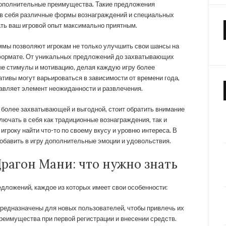
 дополнительные преимущества. Такие предложения
ь в себя различные формы вознаграждений и специальных
ать ваш игровой опыт максимально приятным.
ммы позволяют игрокам не только улучшить свои шансы на
 формате. От уникальных предложений до захватывающих
ые стимулы и мотивацию, делая каждую игру более
тивы могут варьироваться в зависимости от времени года,
бавляет элемент неожиданности и развлечения.
 более захватывающей и выгодной, стоит обратить внимание
лючать в себя как традиционные вознаграждения, так и
гроку найти что-то по своему вкусу и уровню интереса. В
добавить в игру дополнительные эмоции и удовольствия.
Драгон Мани: что нужно знать
дложений, каждое из которых имеет свои особенности:
редназначены для новых пользователей, чтобы привлечь их
еимущества при первой регистрации и внесении средств.