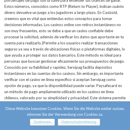
porcentajes de pago son la clave para entender tus chances de ganar.
Estos números, conocidos como RTP (Return to Player), indican cuánto
dinero devuelve un juego a los jugadores a largo plazo. En Casizoid,
creemos que es vital que entiendas estos conceptos para tomar
decisiones informadas. Los casinos online con retiros instantáneos no
son muy frecuentes, esto se debe a que un casino confiable debe
procesar la solicitud, además de verificar los datos que aportaste en tu
cuenta para realizarlo.|Permite a los usuarios realizar transacciones
seguras ya sea a través de ubicaciones físicas o plataformas digitales, lo
que ayuda a proteger sus datos bancarios. Este método es ideal para
personas que buscan gestionar eficazmente sus presupuestos de juego.
Conocido por su fiabilidad y rapidez, Servipag facilita depósitos
instantáneos en las cuentas de los casinos. Sin embargo, es importante
verificar con el casino en línea específico si aceptan Servipag como
opción de pago, ya que la disponibilidad puede variar. Paysafecard es
un método de pago ampliamente utilizado en los casinos en línea
chilenos, valorado por su simplicidad y privacidad. Este sistema permite
a los usuarios realizar pagos en línea seguros sin tener que revelar su
Diese Website benutzen Cookies. Wenn Sie die Website weiter nutzen,
información bancaria.|La reforma previsional puede representar una
stimmen Sie der Verwendung von Cookies zu.
oportunidad para mejorar el sistema de pensiones chileno, pero su
éxito dependerá de una implementación cuidadosa y de la
Zustimmen
Datenschutzerklärung
consideración de los múltiples riesgos asociados. Elegir el método