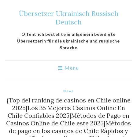
Übersetzer Ukrainisch Russisch
Deutsch
Öffentlich bestellte & allgemein beeidigte
Übersetzerin für die ukrainische und russische
Sprache
Menu
News
{Top del ranking de casinos en Chile online
2025|Los 35 Mejores Casinos Online En
Chile Confiables 2025|Métodos de Pago en
Casinos Online de Chile este 2025|Métodos
de pago en los casinos de Chile Rápidos y