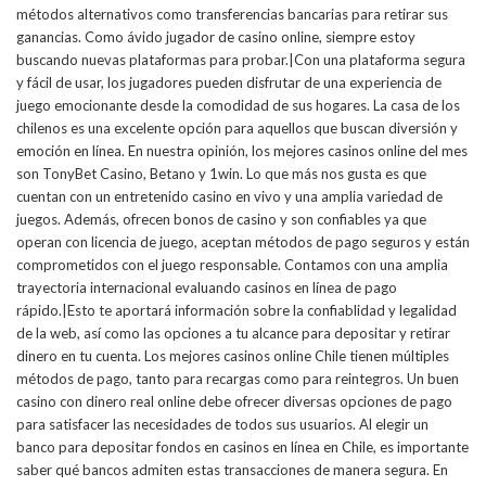
métodos alternativos como transferencias bancarias para retirar sus
ganancias. Como ávido jugador de casino online, siempre estoy
buscando nuevas plataformas para probar.|Con una plataforma segura
y fácil de usar, los jugadores pueden disfrutar de una experiencia de
juego emocionante desde la comodidad de sus hogares. La casa de los
chilenos es una excelente opción para aquellos que buscan diversión y
emoción en línea. En nuestra opinión, los mejores casinos online del mes
son TonyBet Casino, Betano y 1win. Lo que más nos gusta es que
cuentan con un entretenido casino en vivo y una amplia variedad de
juegos. Además, ofrecen bonos de casino y son confiables ya que
operan con licencia de juego, aceptan métodos de pago seguros y están
comprometidos con el juego responsable. Contamos con una amplia
trayectoria internacional evaluando casinos en línea de pago
rápido.|Esto te aportará información sobre la confiablidad y legalidad
de la web, así como las opciones a tu alcance para depositar y retirar
dinero en tu cuenta. Los mejores casinos online Chile tienen múltiples
métodos de pago, tanto para recargas como para reintegros. Un buen
casino con dinero real online debe ofrecer diversas opciones de pago
para satisfacer las necesidades de todos sus usuarios. Al elegir un
banco para depositar fondos en casinos en línea en Chile, es importante
saber qué bancos admiten estas transacciones de manera segura. En