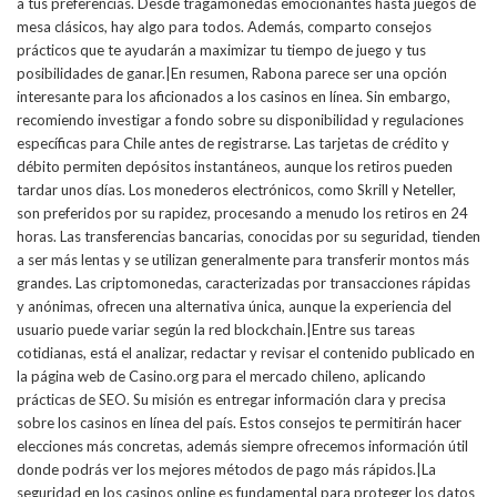
a tus preferencias. Desde tragamonedas emocionantes hasta juegos de
mesa clásicos, hay algo para todos. Además, comparto consejos
prácticos que te ayudarán a maximizar tu tiempo de juego y tus
posibilidades de ganar.|En resumen, Rabona parece ser una opción
interesante para los aficionados a los casinos en línea. Sin embargo,
recomiendo investigar a fondo sobre su disponibilidad y regulaciones
específicas para Chile antes de registrarse. Las tarjetas de crédito y
débito permiten depósitos instantáneos, aunque los retiros pueden
tardar unos días. Los monederos electrónicos, como Skrill y Neteller,
son preferidos por su rapidez, procesando a menudo los retiros en 24
horas. Las transferencias bancarias, conocidas por su seguridad, tienden
a ser más lentas y se utilizan generalmente para transferir montos más
grandes. Las criptomonedas, caracterizadas por transacciones rápidas
y anónimas, ofrecen una alternativa única, aunque la experiencia del
usuario puede variar según la red blockchain.|Entre sus tareas
cotidianas, está el analizar, redactar y revisar el contenido publicado en
la página web de Casino.org para el mercado chileno, aplicando
prácticas de SEO. Su misión es entregar información clara y precisa
sobre los casinos en línea del país. Estos consejos te permitirán hacer
elecciones más concretas, además siempre ofrecemos información útil
donde podrás ver los mejores métodos de pago más rápidos.|La
seguridad en los casinos online es fundamental para proteger los datos