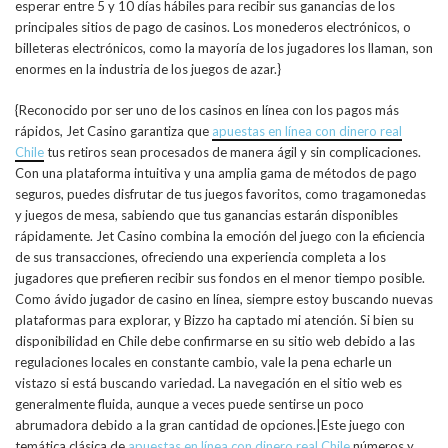
esperar entre 5 y 10 días hábiles para recibir sus ganancias de los
principales sitios de pago de casinos. Los monederos electrónicos, o
billeteras electrónicos, como la mayoría de los jugadores los llaman, son
enormes en la industria de los juegos de azar.}
{Reconocido por ser uno de los casinos en línea con los pagos más
rápidos, Jet Casino garantiza que
apuestas en línea con dinero real
Chile
tus retiros sean procesados de manera ágil y sin complicaciones.
Con una plataforma intuitiva y una amplia gama de métodos de pago
seguros, puedes disfrutar de tus juegos favoritos, como tragamonedas
y juegos de mesa, sabiendo que tus ganancias estarán disponibles
rápidamente. Jet Casino combina la emoción del juego con la eficiencia
de sus transacciones, ofreciendo una experiencia completa a los
jugadores que prefieren recibir sus fondos en el menor tiempo posible.
Como ávido jugador de casino en línea, siempre estoy buscando nuevas
plataformas para explorar, y Bizzo ha captado mi atención. Si bien su
disponibilidad en Chile debe confirmarse en su sitio web debido a las
regulaciones locales en constante cambio, vale la pena echarle un
vistazo si está buscando variedad. La navegación en el sitio web es
generalmente fluida, aunque a veces puede sentirse un poco
abrumadora debido a la gran cantidad de opciones.|Este juego con
temática clásica de
apuestas en línea con dinero real Chile
números y