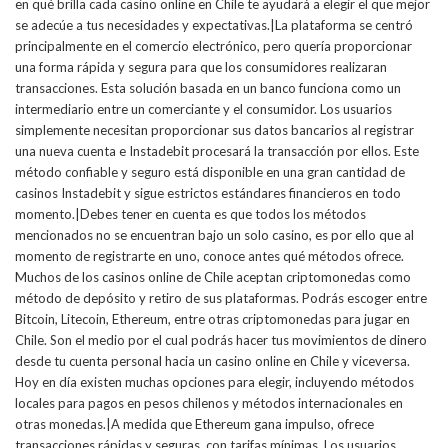
en qué brilla cada casino online en Chile te ayudará a elegir el que mejor
se adecúe a tus necesidades y expectativas.|La plataforma se centró
principalmente en el comercio electrónico, pero quería proporcionar
una forma rápida y segura para que los consumidores realizaran
transacciones. Esta solución basada en un banco funciona como un
intermediario entre un comerciante y el consumidor. Los usuarios
simplemente necesitan proporcionar sus datos bancarios al registrar
una nueva cuenta e Instadebit procesará la transacción por ellos. Este
método confiable y seguro está disponible en una gran cantidad de
casinos Instadebit y sigue estrictos estándares financieros en todo
momento.|Debes tener en cuenta es que todos los métodos
mencionados no se encuentran bajo un solo casino, es por ello que al
momento de registrarte en uno, conoce antes qué métodos ofrece.
Muchos de los casinos online de Chile aceptan criptomonedas como
método de depósito y retiro de sus plataformas. Podrás escoger entre
Bitcoin, Litecoin, Ethereum, entre otras criptomonedas para jugar en
Chile. Son el medio por el cual podrás hacer tus movimientos de dinero
desde tu cuenta personal hacia un casino online en Chile y viceversa.
Hoy en día existen muchas opciones para elegir, incluyendo métodos
locales para pagos en pesos chilenos y métodos internacionales en
otras monedas.|A medida que Ethereum gana impulso, ofrece
transacciones rápidas y seguras, con tarifas mínimas. Los usuarios