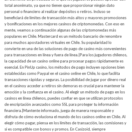
total anonimato, ya que no tienen que proporcionar ningún dato
personal o financiero al realizar depósitos o retiros. Incluso se
beneficiará de límites de transacción más altos y mayores promociones
y bonificaciones en los mejores casinos de criptomonedas. Con eso en
mente, veamos a continuación algunas de las criptomonedas más
populares en Chile. Mastercard es un método bancario de renombre
para muchos apostadores virtuales en Chile. Su popularidad lo
convierte en una de las soluciones de pago de casino más convenientes
para transacciones en línea y fuera de línea.|Para los jugadores chilenos,
la capacidad de un casino online para procesar pagos rápidamente es
esencial. En PinUp casino, los métodos de pago incluyen opciones bien
establecidas como Paypal en el casino online en Chile, lo que facilita
transacciones rápidas y seguras. La posibilidad de jugar por dinero real
en el casinoy acceder a retiros sin demoras es crucial para mantener la
emoción y la confianza en el casino. Al elegir un método de pago en los
casinos en línea chilenos, puedes confiar en que se utilizan protocolos
de encriptación avanzados como SSL para proteger tu información
financiera.|Mantente informado, juega de manera responsable y
disfruta de cómo evoluciona el mundo de los casinos online en Chile. Al
elegir cómo pagar, piensa en los límites de transacción, las comisiones y
si es compatible con bonos y promos. En Casizoid, siempre