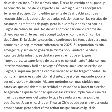
de casino en línea. En los últimos años, Darko ha crecido en su papel y
se convirtió en uno de los expertos en iGaming que nos enorgullece
tener en el equipo. Como editor gerente de CasinosChile.com, es
responsable de las operaciones diarias relacionadas con las reseñas de
casinos y los métodos de pago, pero lo que más le apasiona son los
juegos de casino en línea. No debería sorprender que los retiros de
dinero real en Chile sean más complicados en comparación con los
depósitos. En la siguiente sección, discutiremos los temas de retiro más
comunes que seguramente enfrentará en 2025.|Su reputación es aún
emergente, y si bien no goza de la misma popularidad que otros
gigantes de la industria, se destaca por su enfoque en juegos
innovadores. La experiencia de usuario es generalmente fluida, con una
interfaz moderna y fácil de navegar. Ofrecen una buena selección de
juegos, aunque me gustaría ver más variedad en las tragamonedas. Un
punto a mejorar es su atención al cliente, que si bien responde, podría
ser más rápida y eficiente.|Algunos métodos son más rápidos que
otros, así que considera tu necesidad de velocidad al hacer tu elección.
Asegúrate de que la cantidad que deseas retirar cumpla con los límites
mínimos y máximos del casino, lo que te ayudará a evitar posibles
obstáculos. Jugar en casinos en línea en Chile puede ser una experiencia
emocionante, pero saber cómo retirar tus ganancias es igual de