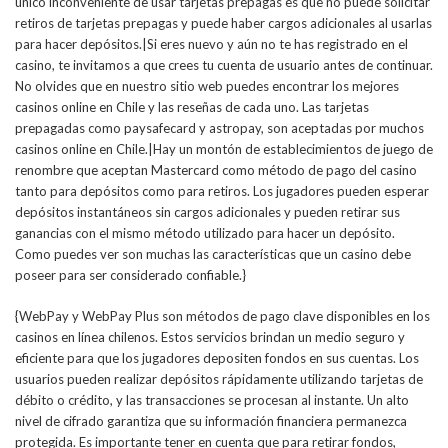
único inconveniente de usar tarjetas prepagas es que no puede solicitar
retiros de tarjetas prepagas y puede haber cargos adicionales al usarlas
para hacer depósitos.|Si eres nuevo y aún no te has registrado en el
casino, te invitamos a que crees tu cuenta de usuario antes de continuar.
No olvides que en nuestro sitio web puedes encontrar los mejores
casinos online en Chile y las reseñas de cada uno. Las tarjetas
prepagadas como paysafecard y astropay, son aceptadas por muchos
casinos online en Chile.|Hay un montón de establecimientos de juego de
renombre que aceptan Mastercard como método de pago del casino
tanto para depósitos como para retiros. Los jugadores pueden esperar
depósitos instantáneos sin cargos adicionales y pueden retirar sus
ganancias con el mismo método utilizado para hacer un depósito.
Como puedes ver son muchas las características que un casino debe
poseer para ser considerado confiable.}
{WebPay y WebPay Plus son métodos de pago clave disponibles en los
casinos en línea chilenos. Estos servicios brindan un medio seguro y
eficiente para que los jugadores depositen fondos en sus cuentas. Los
usuarios pueden realizar depósitos rápidamente utilizando tarjetas de
débito o crédito, y las transacciones se procesan al instante. Un alto
nivel de cifrado garantiza que su información financiera permanezca
protegida. Es importante tener en cuenta que para retirar fondos,