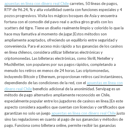
apuestas en línea con dinero real Chile
carretes, 50 líneas de pagos,
RTP de 96.24, % y alta volatilidad cuenta con funciones especiales y 4
pozos progresivos. Visita los mágicos bosques de Asia y encuentra
fortuna con el comodín del pavo real o activa giros gratis con los
scatters del tigre. Tiene un diseño realmente limpio y colorido lo que la
hace muy llamativa al momento de jugar.|Estos métodos son
ampliamente aceptados, ofreciendo un equilibrio entre seguridad y
conveniencia. Para el acceso más rápido a tus ganancias de los casinos
en línea chilenos, considera utilizar billeteras electrónicas y
criptomonedas. Las billeteras electrónicas, como Skrill, Neteller y
MuchBetter, son populares por sus pagos rápidos, completando a
menudo los retiros en menos de 24 horas. Las criptomonedas,
incluyendo Bitcoin y Ethereum, proporcionan retiros casi instantáneos,
dependiendo de las condiciones de la red, con el
apuestas en línea con
dinero real Chile
beneficio adicional de la anonimidad. Servipag es un
método de pago alternativo ampliamente reconocido en Chile,
especialmente popular entre los jugadores de casinos en línea.|En este
aspecto considera aquellos que cuentan con licencias y certificados que
garantizan no solo un juego
apuestas en línea con dinero real Chile
justo
sino las regulaciones en cuanto al pago de sus ganancias y métodos de
pago. Funciona como billetera online, permite recibir las ganancias