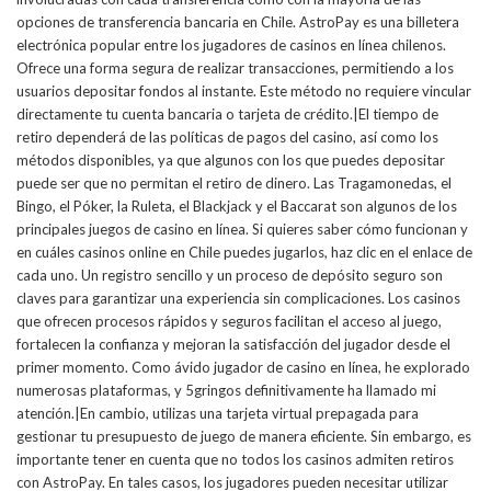
opciones de transferencia bancaria en Chile. AstroPay es una billetera
electrónica popular entre los jugadores de casinos en línea chilenos.
Ofrece una forma segura de realizar transacciones, permitiendo a los
usuarios depositar fondos al instante. Este método no requiere vincular
directamente tu cuenta bancaria o tarjeta de crédito.|El tiempo de
retiro dependerá de las políticas de pagos del casino, así como los
métodos disponibles, ya que algunos con los que puedes depositar
puede ser que no permitan el retiro de dinero. Las Tragamonedas, el
Bingo, el Póker, la Ruleta, el Blackjack y el Baccarat son algunos de los
principales juegos de casino en línea. Si quieres saber cómo funcionan y
en cuáles casinos online en Chile puedes jugarlos, haz clic en el enlace de
cada uno. Un registro sencillo y un proceso de depósito seguro son
claves para garantizar una experiencia sin complicaciones. Los casinos
que ofrecen procesos rápidos y seguros facilitan el acceso al juego,
fortalecen la confianza y mejoran la satisfacción del jugador desde el
primer momento. Como ávido jugador de casino en línea, he explorado
numerosas plataformas, y 5gringos definitivamente ha llamado mi
atención.|En cambio, utilizas una tarjeta virtual prepagada para
gestionar tu presupuesto de juego de manera eficiente. Sin embargo, es
importante tener en cuenta que no todos los casinos admiten retiros
con AstroPay. En tales casos, los jugadores pueden necesitar utilizar