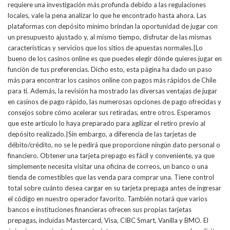
requiere una investigación más profunda debido a las regulaciones
locales, vale la pena analizar lo que he encontrado hasta ahora. Las
plataformas con depósito mínimo brindan la oportunidad de jugar con
un presupuesto ajustado y, al mismo tiempo, disfrutar de las mismas
características y servicios que los sitios de apuestas normales.|Lo
bueno de los casinos online es que puedes elegir dónde quieres jugar en
función de tus preferencias. Dicho esto, esta página ha dado un paso
más para encontrar los casinos online con pagos más rápidos de Chile
para ti. Además, la revisión ha mostrado las diversas ventajas de jugar
en casinos de pago rápido, las numerosas opciones de pago ofrecidas y
consejos sobre cómo acelerar sus retiradas, entre otros. Esperamos
que este artículo lo haya preparado para agilizar el retiro previo al
depósito realizado.|Sin embargo, a diferencia de las tarjetas de
débito/crédito, no se le pedirá que proporcione ningún dato personal o
financiero. Obtener una tarjeta prepago es fácil y conveniente, ya que
simplemente necesita visitar una oficina de correos, un banco o una
tienda de comestibles que las venda para comprar una. Tiene control
total sobre cuánto desea cargar en su tarjeta prepaga antes de ingresar
el código en nuestro operador favorito. También notará que varios
bancos e instituciones financieras ofrecen sus propias tarjetas
prepagas, incluidas Mastercard, Visa, CIBC Smart, Vanilla y BMO. El