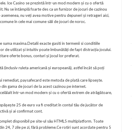
ele. Ice Casino se prezintă într-un mod modern și cu o ofertă
t. Nu se întâmplă foarte des ca un furnizor de jocuri de cazinou
De asemenea, nu veți avea motive pentru depuneri și retrageri aici,
 comune în cele mai comune săli de jocuri de noroc.
 suma maxima.Detalii exacte gasiti in termenii si conditiile
r de utilizat și intuitiv poate îmbunătăți de fapt distracția jocului.
itare oferte bonus, conturi și jocul lor preferat.
ă (inclusiv ruleta americană și europeană), astfel încât să poți
bui remediat, paysafecard este metoda de plată care lipsește.
e din gama de jocuri de la acest cazinou pe internet.
celălalt într-un mod modern și cu o ofertă extrem de atrăgătoare,
pășește 25 de euro va fi creditat în contul tău de jucător de
ctivă și ai confirmat cont.
e complet disponibil pe site-ul său HTML5 multiplatform. Toate
 din 24, 7 zile pe zi, fără probleme.Ce rotiri sunt acordate pentru 5