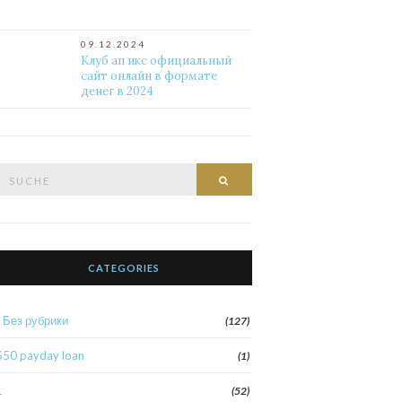
09.12.2024
Клуб ап икс официальный
сайт онлайн в формате
денег в 2024
Suche
Suche
nach:
CATEGORIES
! Без рубрики
(127)
$50 payday loan
(1)
1
(52)