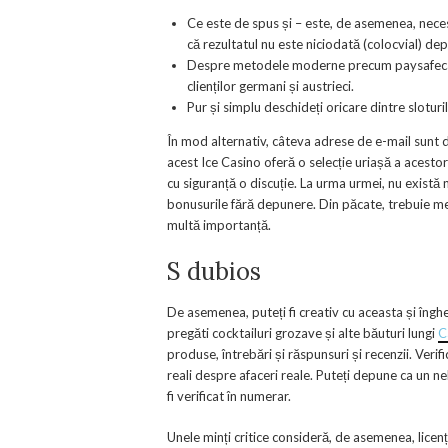
Ce este de spus și – este, de asemenea, necesa
că rezultatul nu este niciodată (colocvial) dep
Despre metodele moderne precum paysafecard, e
clienților germani și austrieci.
Pur și simplu deschideți oricare dintre sloturi
În mod alternativ, câteva adrese de e-mail sunt d
acest Ice Casino oferă o selecție uriașă a acestor
cu siguranță o discuție. La urma urmei, nu există n
bonusurile fără depunere. Din păcate, trebuie men
multă importanță.
S dubios
De asemenea, puteți fi creativ cu aceasta și îngh
pregăti cocktailuri grozave și alte băuturi lungi
C
produse, întrebări și răspunsuri și recenzii. Verif
reali despre afaceri reale. Puteți depune ca un n
fi verificat în numerar.
Unele minți critice consideră, de asemenea, licenț