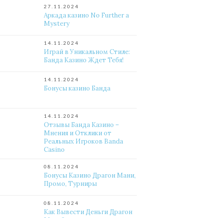
27.11.2024
Аркада казино No Further a
Mystery
14.11.2024
Играй в Уникальном Стиле:
Банда Казино Ждет Тебя!
14.11.2024
Бонусы казино Банда
14.11.2024
Отзывы Банда Казино –
Мнения и Отклики от
Реальных Игроков Banda
Casino
08.11.2024
Бонусы Казино Драгон Мани,
Промо, Турниры
08.11.2024
Как Вывести Деньги Драгон