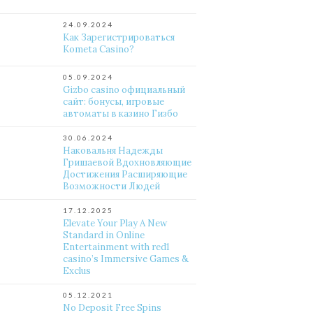
24.09.2024
Как Зарегистрироваться
Kometa Casino?
05.09.2024
Gizbo casino официальный
сайт: бонусы, игровые
автоматы в казино Гизбо
30.06.2024
Наковальня Надежды
Гришаевой Вдохновляющие
Достижения Расширяющие
Возможности Людей
17.12.2025
Elevate Your Play A New
Standard in Online
Entertainment with red1
casino’s Immersive Games &
Exclus
05.12.2021
No Deposit Free Spins