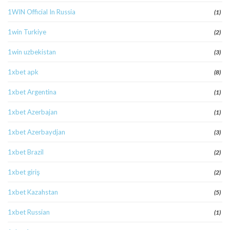
1WIN Official In Russia
(1)
1win Turkiye
(2)
1win uzbekistan
(3)
1xbet apk
(8)
1xbet Argentina
(1)
1xbet Azerbajan
(1)
1xbet Azerbaydjan
(3)
1xbet Brazil
(2)
1xbet giriş
(2)
1xbet Kazahstan
(5)
1xbet Russian
(1)