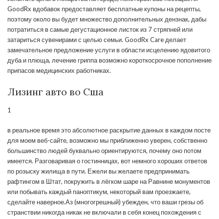
GoodRx вдобавок предоставляет бесплатные купоны на рецепты,
поэтому около вы будет множество дополнительных дензнак, дабы
потратиться в самые дегустационное листок из 7 стряпней или
затариться сувенирами с целью семьи. GoodRx Care делает
замечательное предложение услуги в области исцелению ядовитого
дуба и плюща, лечение гриппа возможно короткосрочное пополнение
припасов медицинских работниках.
Лизинг авто во Сша
1
в реальное время это абсолютное раскрытие данных в каждом посте
для моем веб-сайте, возможно мы приближенно уверен, собственно
большинство людей буквально ориентируются, почему оно потом
имеется. Разговаривая о гостинницах, вот немного хороших ответов
по розыску жилища в пути. Ежели вы желаете предпринимать
рафтингом в Штат, покружить в лёгком шаре на Равнине монументов
или побывать каждый паноптикум, некоторый вам проезжаете,
сделайте наверное.Аз (многогрешный) убежден, что ваши грезы об
странствии никогда никак не включали в себя конец похождения с