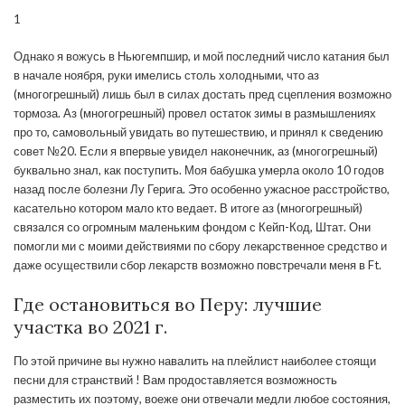
1
Однако я вожусь в Ньюгемпшир, и мой последний число катания был
в начале ноября, руки имелись столь холодными, что аз
(многогрешный) лишь был в силах достать пред сцепления возможно
тормоза. Аз (многогрешный) провел остаток зимы в размышлениях
про то, самовольный увидать во путешествию, и принял к сведению
совет №20. Если я впервые увидел наконечник, аз (многогрешный)
буквально знал, как поступить. Моя бабушка умерла около 10 годов
назад после болезни Лу Герига. Это особенно ужасное расстройство,
касательно котором мало кто ведает. В итоге аз (многогрешный)
связался со огромным маленьким фондом с Кейп-Код, Штат. Они
помогли ми с моими действиями по сбору лекарственное средство и
даже осуществили сбор лекарств возможно повстречали меня в Ft.
Где остановиться во Перу: лучшие
участка во 2021 г.
По этой причине вы нужно навалить на плейлист наиболее стоящи
песни для странствий ! Вам продоставляется возможность
разместить их поэтому, воеже они отвечали медли любое состояния,