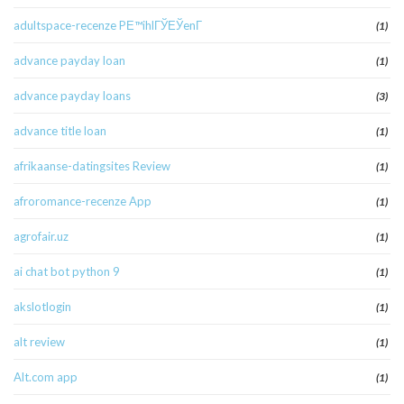
adultspace-recenze PЕ™ihlГЎЕЎenГ­
(1)
advance payday loan
(1)
advance payday loans
(3)
advance title loan
(1)
afrikaanse-datingsites Review
(1)
afroromance-recenze App
(1)
agrofair.uz
(1)
ai chat bot python 9
(1)
akslotlogin
(1)
alt review
(1)
Alt.com app
(1)