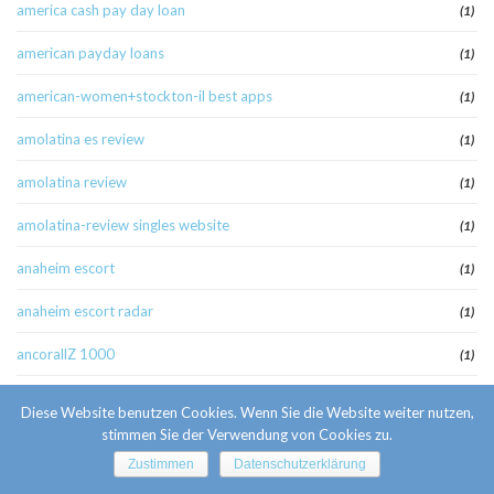
america cash pay day loan
(1)
american payday loans
(1)
american-women+stockton-il best apps
(1)
amolatina es review
(1)
amolatina review
(1)
amolatina-review singles website
(1)
anaheim escort
(1)
anaheim escort radar
(1)
ancorallZ 1000
(1)
ancorallZ 10000
(2)
Diese Website benutzen Cookies. Wenn Sie die Website weiter nutzen,
stimmen Sie der Verwendung von Cookies zu.
ancorallZ 1310
(1)
Zustimmen
Datenschutzerklärung
ancorallZ 150
(1)