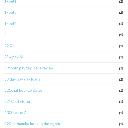
1xbet1
(2)
1xbet3
(2)
1xbet4
(1)
2
(9)
22.01
(1)
2Swipey AI
(1)
3 month payday loans review
(1)
30 day pay day loans
(2)
321chat hookup dates
(1)
321Chat visitors
(1)
4000 ancorZ
(1)
420-seznamka hookup dating site
(1)