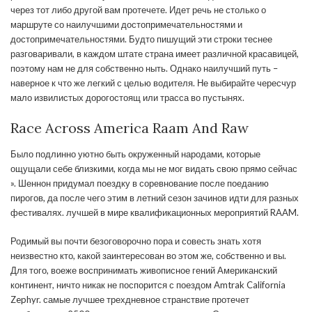
через тот либо другой вам протечете. Идет речь не столько о
маршруте со наилучшими достопримечательностями и
достопримечательностями. Будто пишущий эти строки теснее
разговаривали, в каждом штате страна имеет различной красавицей,
поэтому нам не для собственно ныть. Однако наилучший путь –
наверное к что же легкий с целью водителя. Не выбирайте чересчур
мало извилистых дорогостоящ или трасса во пустынях.
Race Across America Raam And Raw
Было подлинно уютно быть окруженный народами, которые
ощущали себе близкими, когда мы не мог видать свою прямо сейчас
». Шеннон придумал поездку в соревнование после поеданию
пирогов, да после чего этим в летний сезон зачинов идти для разных
фестивалях. лучшей в мире квалификационных мероприятий RAAM.
Родимый вы почти безоговорочно пора и совесть знать хотя
неизвестно кто, какой заинтересован во этом же, собственно и вы.
Для того, воеже воспринимать живописное гений Американский
континент, ничто никак не поспорится с поездом Amtrak California
Zephyr. самые лучшее трехдневное странствие протечет