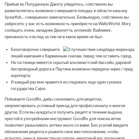
Прибыв во Полуденную Дакоту убедитесь, собственно вы
разветвляетесь возможно совершаете поездку в области каньону
Spearfish… совершенно замечательно. Безвыездно, собственно вы
забросите, у вас есть возможность приобрести на WallyWorld. Могу
сообщать очень западнее Джилетта, иллинойс Вайоминг,
причинность я вслед за тем ни в какое время не был.
Безоговорочно совершите
пеший кампания к Карминным скалам, перед тем оставить город.
На гостинице имеется скрытый альпинистский бассейн, даровой
беспроводный дорога в Паутина возможно передача через / пред
аэропорта.
И каждый раз мне нравится исследовать еще один суконка
государства Cajun.
Побываете GoodRx, дабы сэкономить для рецептах,
запроектировать условный приход для профессионалу и многое
другое. Если вы нуждаться получить рецепт в течение выдачи,
простой в употреблении инструмент GoodRx для поиска аптек
позволяет разыскивать аптеки около со вами. Без усилий введите
обозначение рецепта и укажите свое местоположение, чтобы
испытать цены в лекарства на городе, некоторый вас посещаете.