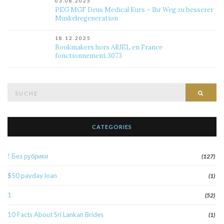
03.08.2025
PEG MGF Deus Medical Kurs – Ihr Weg zu besserer
Muskelregeneration
18.12.2025
Bookmakers hors ARJEL en France
fonctionnement.3073
Suche
Such
nach:
CATEGORIES
! Без рубрики
(127)
$50 payday loan
(1)
1
(52)
10 Facts About Sri Lankan Brides
(1)