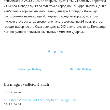
приближенно 2500 миль по прериям, пустыням, Скалистым горестям
и Сьерра-Неваде пункт за пунктом с Город во Сан-франциско. Один с
наиболее исторических площадей Денвера. Площадь Лаример
расположена на площади Исподнего середины города, но в том
числе и это место, где дозволено начать домашние 24 поры в этом
городе. наверное его Сказ восходит ко XIX столетию, когда Колорадо
был популярен своими знаменитыми милыми ударами.
Vorheriger Beitrag
Nächster Beitrag
Du magst vielleicht auch
04.07.2020
4 Easiest Ways to Get the very best College Feel
02.12.2024