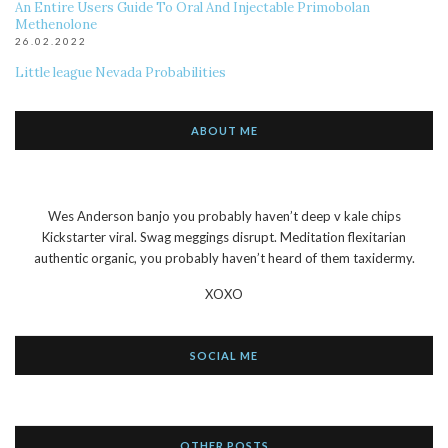
An Entire Users Guide To Oral And Injectable Primobolan
Methenolone
26.02.2022
Little league Nevada Probabilities
ABOUT ME
Wes Anderson banjo you probably haven’t deep v kale chips
Kickstarter viral. Swag meggings disrupt. Meditation flexitarian
authentic organic, you probably haven’t heard of them taxidermy.
XOXO
SOCIAL ME
OTHER POSTS