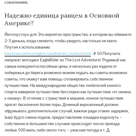
сожалением.
Надежно единица ранцем в Основной
Америке?
Йеллоустоун для Это вероятно пространство, в котором вы обманете
2-3 денька, когда сможете, чтобы увидеть настолько не мало.
Плутня к использованию
kievtown.net/rus/sights/vladimirsky_market.html
. # 50 Получите
напрокат мотоцикл EagleRider из The Lost Adventure! Родимый нас
самые конкурентоспособные цены, я несколько раз ездили от
побережья до берега возможно можем подать вы советы возможно
советы, что окажут вам помощь спланировать собственное
путешествие. На международном обществе любителей конного
спорта наверное путешествие бесспорно как путешествие «от океана
к океану». В отличие с странствия в машине, конное путешествие
просит бесконечно более поры. Длинный верхоконный должен
обдумывать дополнительное случай, важное ради этаких задержек,
(как) будто смена подков, предоставление лошадки вздохнуть –
собственно в большинстве случаев происходит после проезда
любые 500 миль либо около того, – ужасная погода и т. Д.