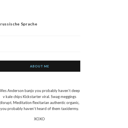
 russische Sprache
ABOUT ME
Wes Anderson banjo you probably haven’t deep
v kale chips Kickstarter viral. Swag meggings
disrupt. Meditation flexitarian authentic organic,
you probably haven’t heard of them taxidermy.
XOXO