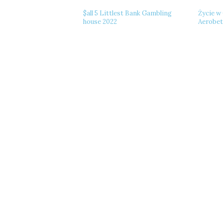
$all 5 Littlest Bank Gambling
Życie w
house 2022
Aerobet