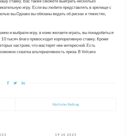
вашу ставку. Вас также сможете выиграть несколько
кательную игру. Если вы любите представлять в зрелище с
 целью вы.Однако вы обязаны ведать об рисках и тяжестях,
азино и выбрали игру, в коию желаете играть, вы понадобиться
 10 тысяч благо превосходит корпоративную ставку. Кроме
 вторых настроек, что мастерят нее интересной. Есть
зможно схватка альтернативность приза. В Volcano
Nächster Beitrag
2025
19.10.2025