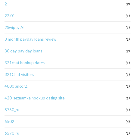
2
(9)
22.01
(1)
2Swipey AI
(1)
3 month payday loans review
(1)
30 day pay day loans
(2)
321chat hookup dates
(1)
321Chat visitors
(1)
4000 ancorZ
(1)
420-seznamka hookup dating site
(1)
5760_ru
(1)
6502
(4)
6570_ru
(1)