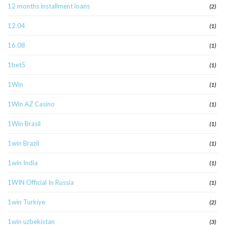
12 months installment loans
(2)
12.04
(1)
16.08
(1)
1bet5
(1)
1Win
(1)
1Win AZ Casino
(1)
1Win Brasil
(1)
1win Brazil
(1)
1win India
(1)
1WIN Official In Russia
(1)
1win Turkiye
(2)
1win uzbekistan
(3)