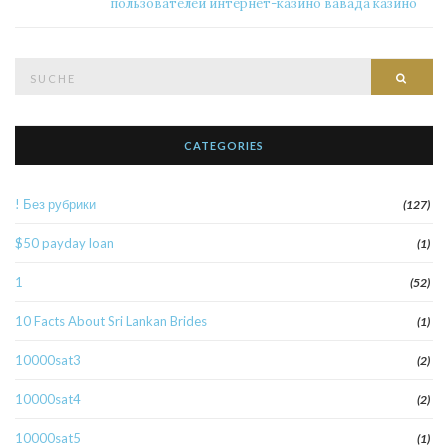
пользователей интернет-казино вавада казино
Suche
Such
nach:
CATEGORIES
! Без рубрики
(127)
$50 payday loan
(1)
1
(52)
10 Facts About Sri Lankan Brides
(1)
10000sat3
(2)
10000sat4
(2)
10000sat5
(1)