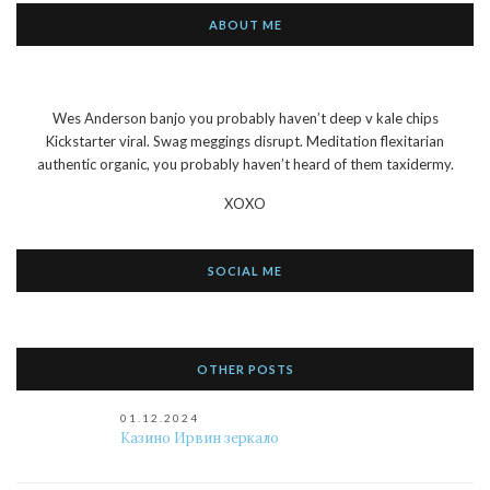
ABOUT ME
Wes Anderson banjo you probably haven’t deep v kale chips
Kickstarter viral. Swag meggings disrupt. Meditation flexitarian
authentic organic, you probably haven’t heard of them taxidermy.
XOXO
SOCIAL ME
OTHER POSTS
01.12.2024
Казино Ирвин зеркало