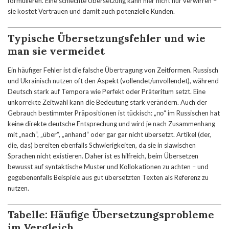
formulieren. Eine schlechte Übersetzung kann hier nicht nur verwirren –
sie kostet Vertrauen und damit auch potenzielle Kunden.
Typische Übersetzungsfehler und wie
man sie vermeidet
Ein häufiger Fehler ist die falsche Übertragung von Zeitformen. Russisch
und Ukrainisch nutzen oft den Aspekt (vollendet/unvollendet), während
Deutsch stark auf Tempora wie Perfekt oder Präteritum setzt. Eine
unkorrekte Zeitwahl kann die Bedeutung stark verändern. Auch der
Gebrauch bestimmter Präpositionen ist tückisch: „по“ im Russischen hat
keine direkte deutsche Entsprechung und wird je nach Zusammenhang
mit „nach“, „über“, „anhand“ oder gar gar nicht übersetzt. Artikel (der,
die, das) bereiten ebenfalls Schwierigkeiten, da sie in slawischen
Sprachen nicht existieren. Daher ist es hilfreich, beim Übersetzen
bewusst auf syntaktische Muster und Kollokationen zu achten – und
gegebenenfalls Beispiele aus gut übersetzten Texten als Referenz zu
nutzen.
Tabelle: Häufige Übersetzungsprobleme
im Vergleich