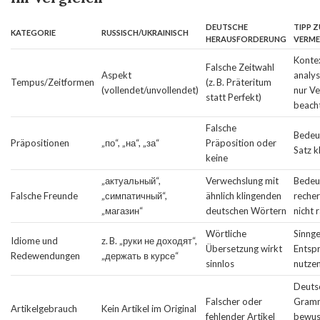
DEUTSCHE
TIPP 
KATEGORIE
RUSSISCH/UKRAINISCH
HERAUSFORDERUNG
VERME
Konte
Falsche Zeitwahl
Aspekt
analys
Tempus/Zeitformen
(z. B. Präteritum
(vollendet/unvollendet)
nur V
statt Perfekt)
beach
Falsche
Bedeu
Präpositionen
„по“, „на“, „за“
Präposition oder
Satz k
keine
„актуальный“,
Verwechslung mit
Bedeu
Falsche Freunde
„симпатичный“,
ähnlich klingenden
recher
„магазин“
deutschen Wörtern
nicht 
Wörtliche
Sinng
Idiome und
z. B. „руки не доходят“,
Übersetzung wirkt
Entsp
Redewendungen
„держать в курсе“
sinnlos
nutze
Deuts
Falscher oder
Gramm
Artikelgebrauch
Kein Artikel im Original
fehlender Artikel
bewus