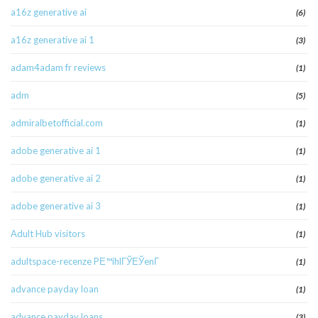
a16z generative ai
(6)
a16z generative ai 1
(3)
adam4adam fr reviews
(1)
adm
(5)
admiralbetofficial.com
(1)
adobe generative ai 1
(1)
adobe generative ai 2
(1)
adobe generative ai 3
(1)
Adult Hub visitors
(1)
adultspace-recenze PЕ™ihlГЎЕЎenГ­
(1)
advance payday loan
(1)
advance payday loans
(3)