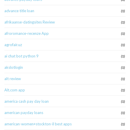
advance title loan
(1)
afrikaanse-datingsites Review
(1)
afroromance-recenze App
(1)
agrofair.uz
(1)
ai chat bot python 9
(1)
akslotlogin
(1)
alt review
(1)
Alt.com app
(1)
america cash pay day loan
(1)
american payday loans
(1)
american-women+stockton-il best apps
(1)