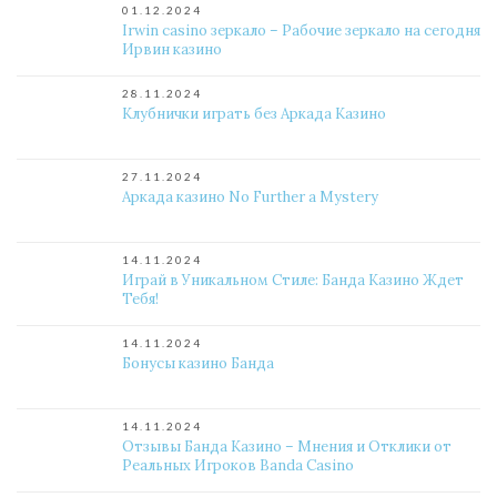
01.12.2024
Irwin casino зеркало – Рабочие зеркало на сегодня
Ирвин казино
28.11.2024
Клубнички играть без Аркада Казино
27.11.2024
Аркада казино No Further a Mystery
14.11.2024
Играй в Уникальном Стиле: Банда Казино Ждет
Тебя!
14.11.2024
Бонусы казино Банда
14.11.2024
Отзывы Банда Казино – Мнения и Отклики от
Реальных Игроков Banda Casino